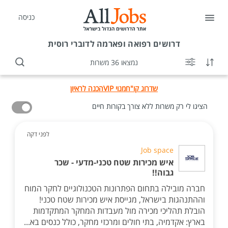
כניסה
דרושים
רפואה ופארמה לדוברי רוסית
נמצאו 36 משרות
שדרוג קו"ח
מנוי VIP
הכנה לראיון
הציגו לי רק משרות ללא צורך בקורות חיים
לפני דקה
Job space
איש מכירות שטח טכני-מדעי - שכר
גבוה!!
חברה מובילה בתחום הפתרונות הטכנולוגיים לחקר המוח
וההתנהגות בישראל, מגייסת איש מכירות שטח טכני!
הובלת תהליכי מכירה מול מעבדות המחקר המתקדמות
בארץ: אקדמיה, בתי חולים ומרכזי מחקר, כולל כנסים בא...