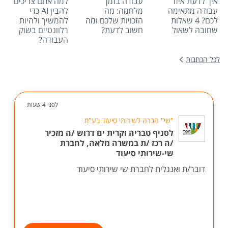
איך לדעת איזו
עבודה בזמן
למה אתם צריכים
עבודה מתאימה
מלחמה: מה
להבין AI כדי
לכם? 4 שאלות
הזכויות שלכם ומה
להמשיך ולהיות
שחובה לשאול
חשוב לדעת?
רלוונטיים בשוק
העבודה?
לכל הכתבות
לפני 4 שעות
"שי" חברה לשירותי סיעוד בע"מ
לסניף טבריה וקרית ים דרוש /ה מזכיר
/ה רכז /ת במשרה מלאה, לחברת
שי-שירותי סיעוד
דובר/ת ואנגלית לחברת שי שירותי סיעוד