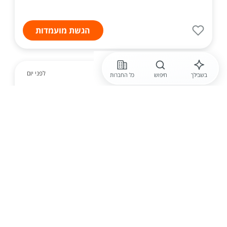
הגשת מועמדות
לפני יום
בשבילך
חיפוש
כל החברות
קבוצת דנאל
מלווה קהילתי /ת לגיל השלישי- משרה
חלקית
מחפש/ת משרה גמישה עם עצמאות בניהול הלו"ז?
ל"דנאל סיעוד" מקבוצת דנאל דרוש/ה רכז/ת ביקורי בית
לאזור בני ברק, למשרה חלקית עם תנאים מצוינים.
במסגרת התפקיד: ביצוע ביקורי בית אצל אזרחים ותיקים.
ס...
הגשת מועמדות