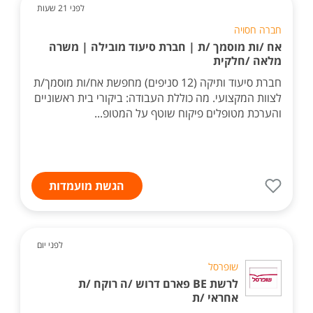
לפני 21 שעות
חברה חסויה
אח /ות מוסמך /ת | חברת סיעוד מובילה | משרה
מלאה /חלקית
חברת סיעוד ותיקה (12 סניפים) מחפשת אח/ות מוסמך/ת
לצוות המקצועי. מה כוללת העבודה: ביקורי בית ראשוניים
והערכת מטופלים פיקוח שוטף על המטופ...
הגשת מועמדות
לפני יום
שופרסל
לרשת BE פארם דרוש /ה רוקח /ת
אחראי /ת