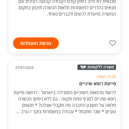
טכנאית לא חייב ניסיון קודם לעבודה קבועה רצינית עם
תנאים נהדרים למשמרות מלאות הכשרה תינתן במקום.
המשרה מיועדת לנשים ולגברים כאחד.
הגשת מועמדות
27/07/2026
חברה חסויה
סייעת רופא שיניים
לרשת מרפאות השיניים המובילה בישראל - דרושה סייעת
רופא שיניים לסניף פתח תקווה - גם ללא ניסיון! הכשרה
מלאה על חשבון החברה מה תקבלי אצלנו? * תנאים
טובים * שכר מתגמל * עבודה במשמרות בוקר / ערב ...