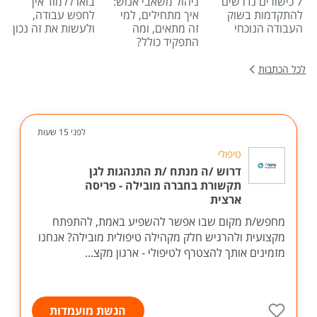
7 כישורים נדרשים
ניהול משאבי אנוש:
בואו ללמוד איך
להתקדמות בשוק
איך מתחילים, למי
לחפש עבודה,
העבודה הנוכחי
זה מתאים, ומה
ולעשות את זה נכון
התפקיד כולל?
לכל הכתבות
לפני 15 שעות
טיפולי
דרוש /ה מנתח /ת התנהגות לגן
תקשורת בחברה מובילה - פריסה
ארצית
מחפש/ת מקום שבו אפשר להשפיע באמת, להתפתח
מקצועית ולהרגיש חלק מקהילה טיפולית מובילה? אנחנו
מזמינים אותך להצטרף לטיפולי - ארגון מקצ...
הגשת מועמדות