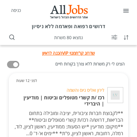
כניסה
דרושים
רפואה ופארמה ללא ניסיון
נמצאו 80 משרות
שדרוג קו"ח
מנוי VIP
הכנה לראיון
הציגו לי רק משרות ללא צורך בקורות חיים
לפני 12 שעות
לירון ואליס גיוס והשמה
רכז /ת קשרי מטופלים וביטוח | מודיעין
| היברידי
**לקבוצת חברות ציבורית, יציבה ומובילה בתחום
הבריאות, דרוש/ה רכז/ת קשרי מטופלים וביטוח**
**מיקום: מודיעין *יש הסעות: ממודיעין, ראשון לציון, לוד,
רמלה, רחובות, ראשון לציון, פ"ת* **ימים א'-ד' 0...