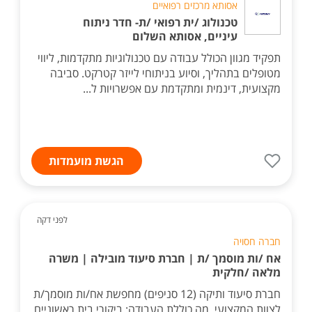
אסותא מרכזים רפואיים
טכנולוג /ית רפואי /ת- חדר ניתוח
עיניים, אסותא השלום
תפקיד מגוון הכולל עבודה עם טכנולוגיות מתקדמות, ליווי
מטופלים בתהליך, וסיוע בניתוחי לייזר קטרקט. סביבה
מקצועית, דינמית ומתקדמת עם אפשרויות ל...
הגשת מועמדות
לפני דקה
חברה חסויה
אח /ות מוסמך /ת | חברת סיעוד מובילה | משרה
מלאה /חלקית
חברת סיעוד ותיקה (12 סניפים) מחפשת אח/ות מוסמך/ת
לצוות המקצועי. מה כוללת העבודה: ביקורי בית ראשוניים