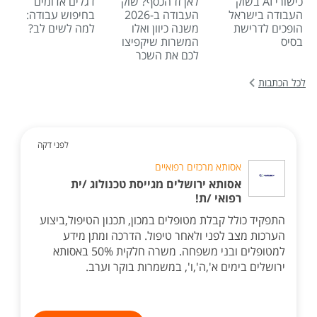
כישורי AI בשוק
לאן זז הכסף? שוק
דגלים אדומים
העבודה בישראל
העבודה ב-2026
בחיפוש עבודה:
הופכים לדרישת
משנה כיוון ואלו
למה לשים לב?
בסיס
המשרות שיקפיצו
לכם את השכר
לכל הכתבות
לפני דקה
אסותא מרכזים רפואיים
אסותא ירושלים מגייסת טכנולוג /ית
רפואי /ת!
התפקיד כולל קבלת מטופלים במכון, תכנון הטיפול,ביצוע
הערכות מצב לפני ולאחר טיפול. הדרכה ומתן מידע
למטופלים ובני משפחה. משרה חלקית 50% באסותא
ירושלים בימים א',ה',ו', במשמרות בוקר וערב.