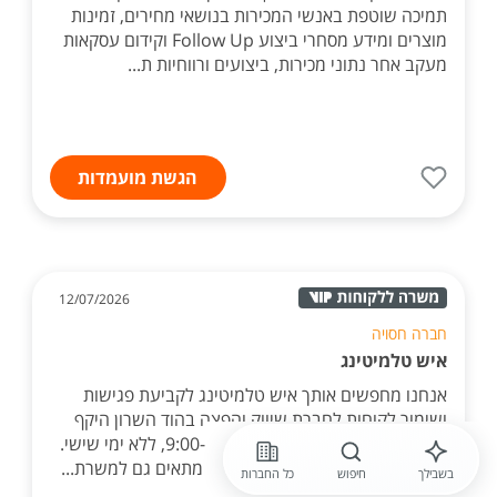
תמיכה שוטפת באנשי המכירות בנושאי מחירים, זמינות
מוצרים ומידע מסחרי ביצוע Follow Up וקידום עסקאות
מעקב אחר נתוני מכירות, ביצועים ורווחיות ת...
הגשת מועמדות
12/07/2026
חברה חסויה
איש טלמיטינג
אנחנו מחפשים אותך איש טלמיטינג לקביעת פגישות
ושימור לקוחות לחברת שיווק והפצה בהוד השרון היקף
משרה; חמישה ימים בשבוע 9:00-14:00, ללא ימי שישי.
שכר על בסיס שעתי+בונוס סגירות. מתאים גם למשרת...
בשבילך
חיפוש
כל החברות