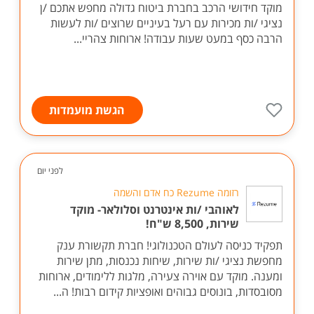
מוקד חידושי הרכב בחברת ביטוח גדולה מחפש אתכם /ן
נציגי /ות מכירות עם רעל בעיניים שרוצים /ות לעשות
הרבה כסף במעט שעות עבודה! ארוחות צהריי...
הגשת מועמדות
לפני יום
רזומה Rezume כח אדם והשמה
לאוהבי /ות אינטרנט וסלולאר- מוקד
שירות, 8,500 ש"ח!
תפקיד כניסה לעולם הטכנולוגי! חברת תקשורת ענק
מחפשת נציגי /ות שירות, שיחות נכנסות, מתן שירות
ומענה. מוקד עם אוירה צעירה, מלגות ללימודים, ארוחות
מסובסדות, בונוסים גבוהים ואופציות קידום רבות! ה...