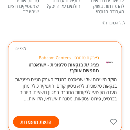
7 כישורים נדרשים
מחפשים עבודה
10 הכישורים
להתקדמות בשוק
וחולמים על הייטק?
שמעסיקים רוצים
העבודה הנוכחי
שיהיו לך
לכל הכתבות
לפני יום
באבקום סנטרס - Babcom Centers
נציג /ת בנקאות טלפונית - ישראכרט
מחפשת אותך!
מוקד השירות של ישראכרט במגדל העמק מגייס נציגי/ות
בנקאות טלפונית. ללא ניסיון קודם! התפקיד כולל מתן
מענה מקצועי ללקוחות החברה במגוון נושאים: חיובים
בכרטיס, פירוט עסקאות, מסגרות אשראי, הלוואות,...
הגשת מועמדות