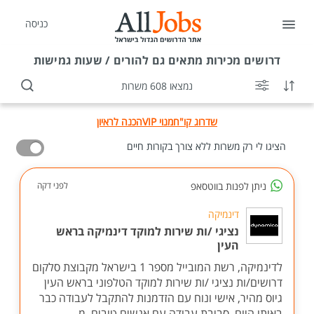
כניסה
דרושים
מכירות מתאים גם להורים / שעות גמישות
נמצאו 608 משרות
שדרוג קו"ח
מנוי VIP
הכנה לראיון
הציגו לי רק משרות ללא צורך בקורות חיים
ניתן לפנות בווטסאפ
לפני דקה
דינמיקה
נציגי /ות שירות למוקד דינמיקה בראש
העין
לדינמיקה, רשת המובייל מספר 1 בישראל מקבוצת סלקום
דרושים/ות נציגי /ות שירות למוקד הטלפוני בראש העין
גיוס מהיר, אישי ונוח עם הזדמנות להתקבל לעבודה כבר
באותו היום. סביבת עבודה עם אנשים טובים, מ...