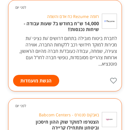
לפני יום
רזומה Rezume כח אדם והשמה
14,000 ש"ח בחודש ב7 שעות עבודה -
שיחות נכנסות!!
לחברת ביטוח מובילה בתחום דרושים /ות נציגי /ות
מכירות למוקד חידושי רכב ללקוחות החברה. אווירה
צעירה, שמחה, עבודה כעובד/ת חברה מהיום הראשון,
ארוחות צהריים מסובסדות, נופשי חברה לחו"ל ועם
פוטנציא...
הגשת מועמדות
לפני יום
באבקום סנטרס - Babcom Centers
הצטרפו למוקד שוק ההון חיסכון
וביטחון ותתחילו קריירה