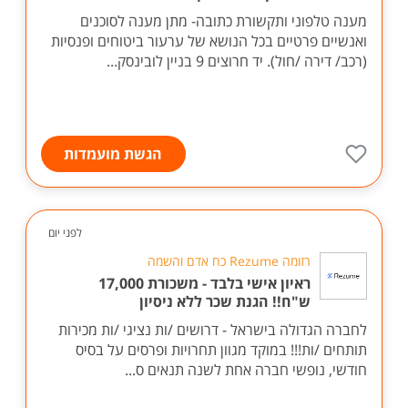
מענה טלפוני ותקשורת כתובה- מתן מענה לסוכנים
ואנשיים פרטיים בכל הנושא של ערעור ביטוחים ופנסיות
(רכב/ דירה /חול). יד חרוצים 9 בניין לובינסק...
הגשת מועמדות
לפני יום
רזומה Rezume כח אדם והשמה
ראיון אישי בלבד - משכורת 17,000
ש"ח!! הגנת שכר ללא ניסיון
לחברה הגדולה בישראל - דרושים /ות נציגי /ות מכירות
תותחים /ות!!! במוקד מגוון תחרויות ופרסים על בסיס
חודשי, נופשי חברה אחת לשנה תנאים ס...