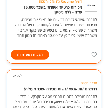
רזומה Rezume כח אדם והשמה
מכירות כרטיסי אשראי בשכר 15,000
ש"ח - ללא ניסיון!
לחברת אשראי גדולה דרושים /ות נציגי /ות מכירות,
מכירות בשיחות יוצאות למאגר לקוחות קיים של החברה.
משמרות של כ-7 שעות ביום בשילוב של בוקר /ערב +
משמרת שישי לסירוגין עד 13:00 בצהריים! מגוון תחרו...
הגשת מועמדות
לפני יום
חברה חסויה
דרושים /ות אנשי /נשות מכירה -שכר מעולה!
לחברה מובילה בתחום החזרי מס על מקרקעין ונדל"ן
בחדרה דרוש/ה איש/ת שיווק ומכירה טלפונית. מה כולל
התפקיד? יצירת קשר עם לקוחות והסבר על תהליך בדיקת