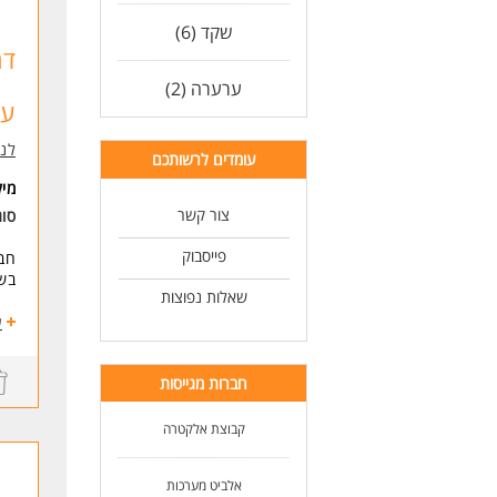
הזד
שקד (6)
קו
דר
בונ
קני
ערערה (2)
אפש
עב
ימי
לנ
דרי
עומדים לרשותכם
ניס
מי
נכו
צור קשר
סו
ריש
פייסבוק
חבר
לעו
בש
שאלות נפוצות
-עב
ע
-ני
-רכ
חברות מגייסות
דרי
-ני
קבוצת אלקטרה
-יס
-יכ
-עמ
אלביט מערכות