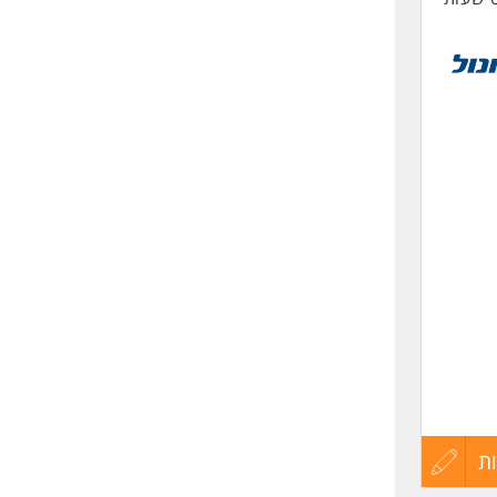
ת
עדכון
 מקצועי