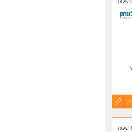
החיים
לפני
שליחה
ם
ת
עדכון
קורות
החיים