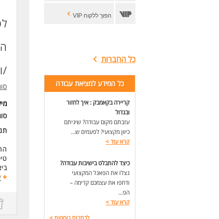
הפוך ללקוח VIP
לס
הצ
כל החברות
/ו
כל המידע למציאת עבודה
סונ
קריירה בקאמבק : איך לחזור
מי
ובגדול
סו
עזבתם מקום עבודה? שיניתם
תנא
כיוון מקצועי? לפעמים ש...
קרא עוד
>
התפ
טיפ
כיצד להתבלט בישיבות עבודה?
ביצ
נצלו את הפאנל המקצועי
נכונו
ע
ודחפו את עצמכם קדימה –
טכנ
הפ...
קרא עוד
>
דרי
טכנ
לכתבות נוספות
>