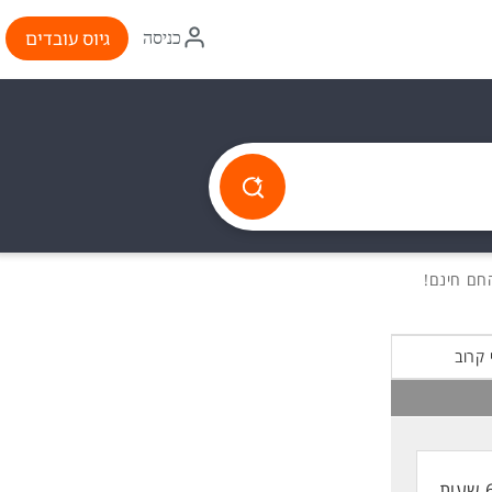
איקון
גיוס עובדים
כניסה
התחברות
 קרוב