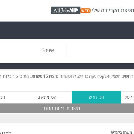
ת
מפת הקריירה שלי
AllJobs VIP
איפה?
דרושים
חשמל ואלקטרוניקה בחריש, לחיפוש זה נמצאו
15 משרות
, מתוכן 15 בלוח החם חינם!
 לפי:
הכי חדש
הכי מתאים
הכי
משרות בלוח החם
משרה בלעדית
לפני 6 שעות