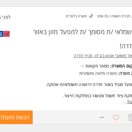
מת מכונאות רכב או מכונות.
יון חשמלאי מוסמך או עוזר/ת - יתרון משמעותי.
ג (עד 15 טון) - חובה.
חברת השמה / כח אדם
משרה בלעדית
לפני 6 שעות
/ת יכולת עבודה עצמאית, משמעת עצמית גבוהה, תודעת שירות וחוש טכני. 
עדת לנשים ולגברים כאחד.
מלאי /ת מסומך /ת למפעל מזון באזור
ד משרות ומידע על סונול >
רה!
ל משאבי אנוש בע"מ- סניף חדרה
קום המשרה:
מספר מקומות
ג משרה:
משרה מלאה
ו
משמרות
על מוביל באזור חדרה דרוש/ה חשמלאי/ת אחזקה.
קת ציוד חשמל ומכשור במחלקות הייצור.
ל מכשירים, לוחות חשמל, מדידות אנליטיות ועוד.
וד
...
שות:
8771879
הגשת מועמדו
יון חשמלאי/ת מוסמך/ת - חובה.
יון קודם בתעשייה - חובה
ת המשרה מיועדת לנשים ולגברים כאחד.