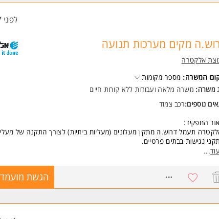
ד משרות ומידע על דנאל משאבי אנוש בע"מ- סניף חדרה >
לפני 7 שעות
וש.ה מקים מערכות תנועה
וצת אלקטרה
קום המשרה:
מספר מקומות
ג משרה:
משרה מלאה
ו
עבודות ללא קורות חיים
ים נוספים:
רכב צמוד
ור התפקיד:
קטרה תעמל דרוש.ה מתקין מעלונים (מעליות ביתיות) לצורך התקנה של מעליו
קני נגישות בבתים פרטיים.
קיד כולל: הרכבה והתקנה של כל שלבי המעלית.
וד
...
ודה הינה בשטח ומשלבת עיסוק בבקרה, מכאניקה וחשמל.
8488625
הגשת מועמדו
שעות: א'-ה' 16:45 - 07:30 + שעות נוספות
 הינה מלאה בין הימים א'-ה' 16:45 - 07:30 + שעות נוספות.
אנחנו מציעים: