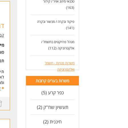
טכנאי מיזוג אויר / קירור
לעו
(163)
פיקוד ובקרה / מכשור ובקרה
דר
(141)
קב
מנהל פרויקטים בחשמל /
מי
אלקטרוניקה
(112)
סו
תנא
משרות פנויות - חשמל
ואלקטרוניקה
תיא
לאל
משרות בערים קרובות
ומת
התפ
ע
כפר קרע (5)
העב
ימים ו
תעשיון שח''ק (2)
המשרה
חיננית (2)
מה 