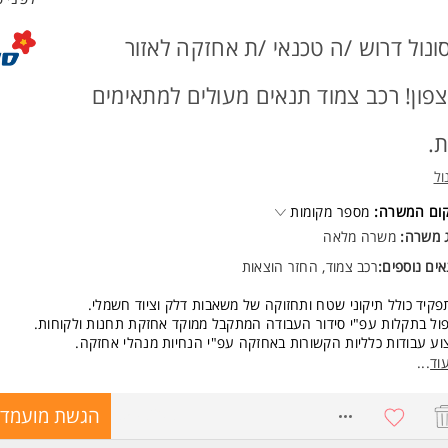
ונול דרוש /ה טכנאי /ת אחזקה לאזור
פון! רכב צמוד תנאים מעולים למתאימים
ת.
ול
קום המשרה:
מספר מקומות
ג משרה:
משרה מלאה
ים נוספים:
רכב צמוד, החזר הוצאות
קיד כולל תיקוני שטח ותחזוקה של משאבות דלק וציוד חשמלי.
ול בתקלות עפ"י סידור העבודה המתקבל ממוקד אחזקת תחנות ולקוחות.
וע עבודות כלליות הקשורות באחזקה עפ"י הנחיות מנהלי אחזקה.
ת למשרה מלאה א-ה 6:30-15:15+ תורנות בימי שישי.
וד
...
אי/ת שירות כפופ/ה ומדווח/ת למנהל/ת מחלקת אחזקה.
8598208
הגשת מועמדו
שות:
אי/ת / הנדסאי/ת חשמל, או טכנאי/ת/הנדסאי/ת מכשור ובקרה, או בוגר/ת בי"ס