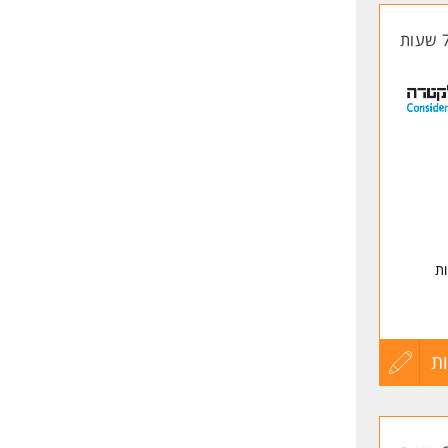
החיים
לפני
שליחה
ת
ת
עדכון
קורות