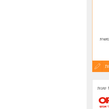
במשרת
ת
עדכון
קורות
ם ראש
החיים
לפני