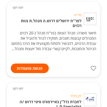
לפני דקה
פר"ח
לפר"ח ירושלים דרוש.ה מנהל.ת צוות
רכזים
תיאור משרה: מנהל הצוות בפר"ח מנהל כ-20 רכזים
המנהלים קבוצות חונכים. תפקידו לנהל ולהוביל את
עבודת הרכזים, להכשיר ולפתח מקצועית את הרכז בתחום
הניהול והחונכות, לקיים קשרי עבודה מול יועצות ומנהל...
הגשת מועמדות
לפני דקה
לין ביכלר
לחברת נדל"ן באיירפורט סיטי דרוש /ה
L D Specialist