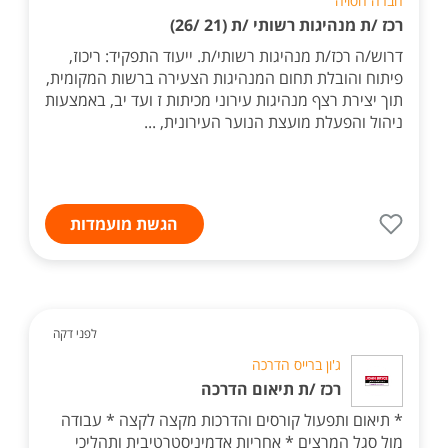
חברה חסויה
רכז /ת מנהיגות רשותי /ת (21 /26)
דרוש/ה רכז/ת מנהיגות רשותי/ת. ייעוד התפקיד: ריכוז,
פיתוח והובלת תחום המנהיגות הצעירה ברשות המקומית,
תוך יצירת רצף מנהיגות עירוני מכיתות ז ועד יב, באמצעות
ניהול והפעלת מועצת הנוער העירונית, ...
הגשת מועמדות
לפני דקה
ג'ון ברייס הדרכה
רכז /ת תיאום הדרכה
* תיאום ותפעול קורסים והדרכות מקצה לקצה * עבודה
מול סגל המרצים * אחריות אדמיניסטרטיבית ותהליכי