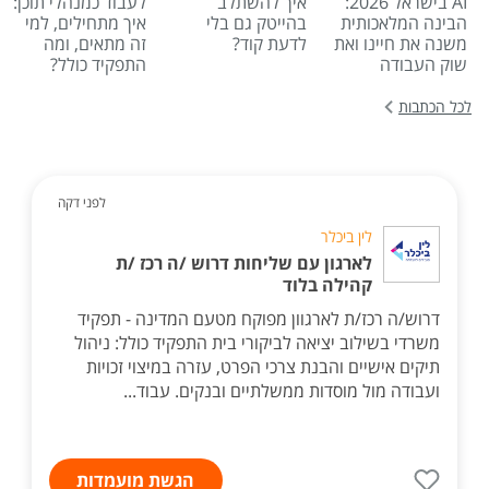
AI בישראל 2026:
איך להשתלב
לעבוד כמנהלי תוכן:
הבינה המלאכותית
בהייטק גם בלי
איך מתחילים, למי
משנה את חיינו ואת
לדעת קוד?
זה מתאים, ומה
שוק העבודה
התפקיד כולל?
לכל הכתבות
לפני דקה
לין ביכלר
לארגון עם שליחות דרוש /ה רכז /ת
קהילה בלוד
דרוש/ה רכז/ת לארגוון מפוקח מטעם המדינה - תפקיד
משרדי בשילוב יציאה לביקורי בית התפקיד כולל: ניהול
תיקים אישיים והבנת צרכי הפרט, עזרה במיצוי זכויות
ועבודה מול מוסדות ממשלתיים ובנקים. עבוד...
הגשת מועמדות