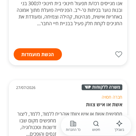
אנו מגייסים רכז/ת תפעול חינוכי בית חינוכי לכ300 בני
ובנות נוער בכיתות ט'-י"ב. הפנימייה פועלת מתוך אמונה
באחריות אישית, מנהיגות, קהילה וצמיחה, ומעודדת את
החניכים לקחת חלק פעיל בבניית חיי החבר...
הגשת מועמדות
27/07/2026
חברה חסויה
אשת או איש צוות
מחפשים אשת או איש צוות! אוהבים ללמוד, ללמד, ליצור
ולעשות? נהנים לעבוד עם אנשים ומחפשים מקום שבו
אין שני ימים זהים? מרחב ליצירה, חדשנות וטכנולוגיה,
בשבילך
חיפוש
כל החברות
שבו אנשים מכל הגילים לומדים, מתנסים והופכים...