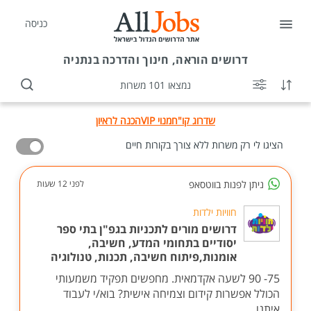
כניסה
דרושים
הוראה, חינוך והדרכה בנתניה
נמצאו 101 משרות
שדרוג קו"ח
מנוי VIP
הכנה לראיון
הציגו לי רק משרות ללא צורך בקורות חיים
ניתן לפנות בווטסאפ
לפני 12 שעות
חוויות ילדות
דרושים מורים לתכניות בגפ"ן בתי ספר
יסודיים בתחומי המדע, חשיבה,
אומנות,פיתוח חשיבה, תכנות, טנולוגיה
75- 90 לשעה אקדמאית. מחפשים תפקיד משמעותי
הכולל אפשרות קידום וצמיחה אישית? בוא/י לעבוד
איתנו...