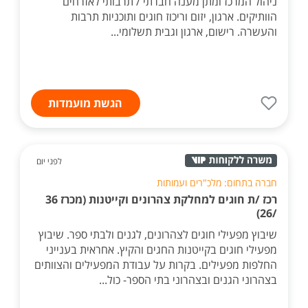
ניהול המרכז ומתן מענה חברתי / תרבותי לאזרחים
הוותיקים. ארגון, יזום וריכוז חוגים ותוכניות תרבות
והעשרה. רישום, ארגון וגבית תשלומי...
הגשת מועמדות
לפני יום
חברה בתחום: מלכ"רים ועמותות
רכז /ת חוגים למחלקת צהרונים וקייטנות (מכרז 36
/26)
שיבוץ מפעילי חוגים לצהרונים, לגנים ולבתי ספר. שיבוץ
מפעילי חוגים בקייטנות החגים והקיץ. אחראית בענייני
החלפות מפעילים. בקרות על עבודת המפעילים והצוותים
בצהרוני הגנים ובצהרוני בתי הספר- כול...