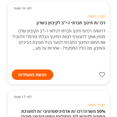
לפני 16 שעות
חברה חסויה
רכז /ת חינוך חברתי ז-י"ב לקיבוץ בשרון
דרוש/ה רכז/ת חינוך חברתי לגילאי ז'-י"ב הקיבוץ שלנו
מזמין אותך להצטרף לצוות החינוך הבלתי פורמלי ולהוביל
את תחום החינוך החברתי לנוער בגיל חטיבת הביניים
והתיכון. מה כולל התפקיד? - אחריות על מע...
הגשת מועמדות
לפני 17 שעות
חברה חסויה
50% משרה! רכז /ת אדמיניסטרטיבי /ת למערכת
החינוך לקיבוץ ליד הרצליה! ניסיון קיבוצי חובה!