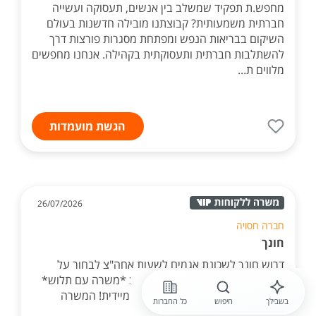
מחפש.ת תפקיד שמשלב בין אנשים, תעסוקה ועשייה
חברתית משמעותית? קבוצתנו מובילה חדשנות בעולם
השיקום בבריאות הנפש ומפתחת מסגרות פורצות דרך
להשתלבות חברתית ותעסוקתית בקהילה. אנחנו מחפשים
מלווים ת...
הגשת מועמדות
26/07/2026
חברה חסויה
חונך
דרוש חונך לשכונת אגמים לשעות אחה"צ לבחור על
הרצף בתפקוד גבוה בשעות אחה"צ *משרה עם תלוש*
*מעולה גם לסטודנטים* להתחלה מיידית! המשרה
בשבילך
חיפוש
כל החברות
מיועדת לנשים ולגברים כאחד.