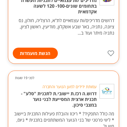
מדריכים /ות עצמאיים לתכניות העשרה
בתחומים שונים-100- 120 לשעה
אקדמאית
דרושים מדריכים/ות עצמאיים לת"א, הרצליה, חולון, נס
ציונה, נתניה, באר שבע אשקלון, מודיעין, ראשון לציון,
נתניה מיתר ועוד ב...
הגשת מועמדות
לפני 19 שעות
עמותת ידידים למען הנוער והחברה
דרוש.ה רכז.ת יישובי.ת לתכנית "סלע" -
תכנית ארצית המסייעת לבני נוער
במצבי סיכון.
מה כולל התפקיד? * ריכוז והובלת פעילות התכנית ביישוב
* ליווי פרטני של בני הנוער המשתתפים בתכנית * גיוס,
מיון ול...