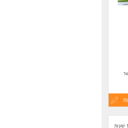
שליחה
ול
ת
עדכון
קורות
החיים