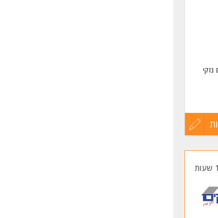
שליחה
נזקי
חברות
ת
עדכון
קורות
החיים
אחד.
לפני
שליחה