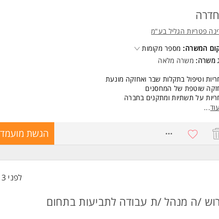
דרה
נה פטריות הגליל בע"מ
קום המשרה:
מספר מקומות
ג משרה:
משרה מלאה
יות וטיפול בתקלות שבר ואחזקה מונעת
זקה שוטפת של המחסנים
יות על תשתיות ומתקנים בחברה
וד
...
שות:
יון קודם באחזקה - חובה
8735196
הגשת מועמדו
 בחשמל - יתרון
ונות למשרה מלאה
רה מיועדת לנשים ולגברים כאחד. המשרה מיועדת לנשים ולגברים כאחד.
ד משרות ומידע על מרינה פטריות הגליל בע"מ >
לפני 13 שעות
וש /ה מנהל /ת עבודה לתביעות בתחום