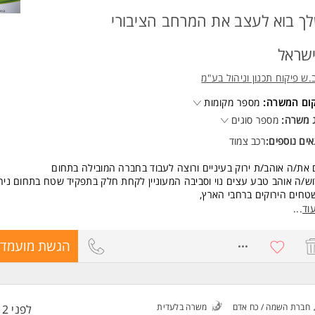
ך בוא לעצב את המרחב הציבורי
שראל
.ש פיקוח תכנון וניהול בע"מ
קום המשרה:
מספר מקומות
 משרה:
מספר סוגים
ים נוספים:
רכב צמוד
את/ה אוהב/ת ירוק בעיניים ורוצה לעבוד בחברה המובילה בתחום
ש/ה אוהב טבע עצים נוי וסביבה המעוניין לקחת חלק בתפקיד שטח בתחום ניה
חים הירוקים ברחבי הארץ,
ביבת עבודה דינמית ומאתגרת
וד
...
כנון ובקרה על תחזוקת הגינות,
דה מול תושבי העיר וטיפול בפניות מוקד,
8171920
הגשת מועמדו
אים סוציאלים מלאים
שות:
ה וזיקה לתחום הנוי והסביבה,יצירתיות
רה מלאה
חברת השמה / כח אדם
משרה בלעדית
לפני 12 שעות
יון נהיגה