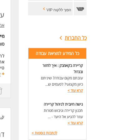
הפוך ללקוח VIP
עו
אמ
מי
כל החברות
סו
כל המידע למציאת עבודה
לחב
אח
קריירה בקאמבק : איך לחזור
טיפ
ובגדול
ספק
ע
עזבתם מקום עבודה? שיניתם
עבו
כיוון מקצועי? לפעמים ש...
הבנ
קרא עוד
>
מער
דרי
גישה חיובית לניהול קריירה
ניס
תכנון קריירה וגיבוש מטרות
חשמ
עוזר להגיע אל היעד - ...
קרא עוד
>
לעו
דר
לכתבות נוספות
>