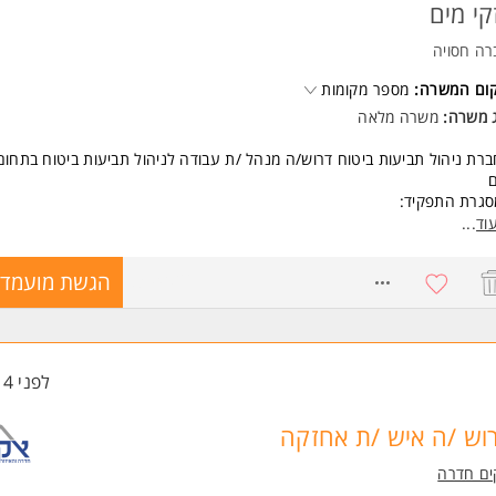
קי מים
רה חסויה
קום המשרה:
מספר מקומות
ג משרה:
משרה מלאה
רת ניהול תביעות ביטוח דרוש/ה מנהל /ת עבודה לניהול תביעות ביטוח בתחום 
סגרת התפקיד:
יד שטח הכולל ניהול בעלי מקצוע וביצוע פיקוח ובקרה בבתי מבוטחים מטעם 
וד
...
טוח
 מענה מקצועי ללקוחות ולממשקי עבודה מגוונים: פנימיים וחיצוניים
8394026
הגשת מועמדו
שות:
יון בניהול צוות עובדים
לת ניהול מספר משימות במקביל
יינטציה שירותית וטכנית
לפני 14 שעות
יון נהיגה בתוקף-חובה
ים טובים למתאימים + רכב צמוד
 הכשרה מעשית תתבצע במקום העבודה ** המשרה מיועדת לנשים ולגברים כ
וש /ה איש /ת אחזקה
ים חדרה