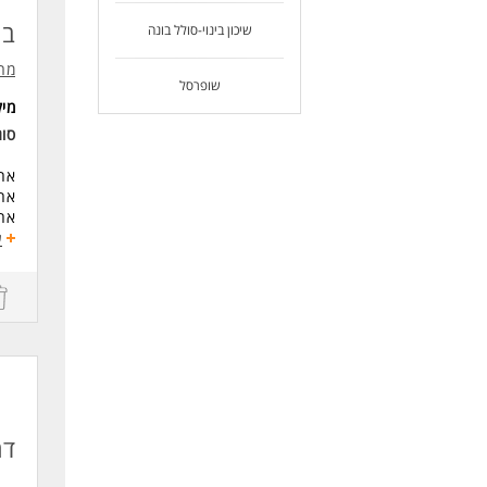
בח
שיכון בינוי-סולל בונה
מרי
שופרסל
מי
סו
אחר
אח
אחר
ע
דרי
ניס
ידע
נכ
המש
לעו
דר