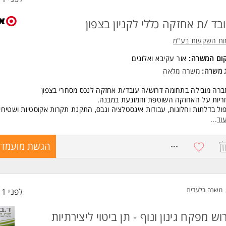
בד /ת אחזקה כללי לקניון בצפון
ות השקעות בע"מ
קום המשרה:
אור עקיבא
ו
אלונים
ג משרה:
משרה מלאה
רה מובילה בתחומה דרוש/ה עובד/ת אחזקה לנכס מסחרי בצפון
ריות על האחזקה השוטפת והמונעת במבנה.
ול בדלתות וחלונות, עבודות אינסטלציה וגבס, התקנת תקרות אקוסטיות ושטיחים 
ים וקבלנים.
וד
...
דות לפי צרכים משתנים, התנהלות מול ספקים וקבלני משנה.
ה במערכות מבנה שונות המצריכות תחזוקה
8728434
הגשת מועמדו
כות מ"א, מעליות, גילוי וכיבוי אש, מערכות שחרור עשן, מערכות חשמל ובקרה.
שות:
יון של שנתיים לפחות כעובד/ת אחזקה
לאי מוסמך - יתרון המשרה מיועדת לנשים ולגברים כאחד.
משרה בלעדית
לפני 11 שעות
ד משרות ומידע על אמות השקעות בע"מ >
וש מפקח גינון ונוף - תן ביטוי ליצירתיות