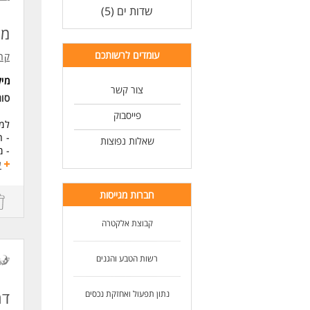
לעצ
שדות ים (5)
דרי
מנ
דרי
מהנ
עומדים לרשותכם
קרן
ניה
מי
ידע
צור קשר
ידע
סו
מינימום 3 שנו
פייסבוק
עבו
למפ
ניס
- ה
שאלות נפוצות
יכו
- מ
יכו
- ת
ע
יכו
- ה
- ה
חברות מגייסות
- ע
לפי
קבוצת אלקטרה
דרי
מהנ
ניס
רשות הטבע והגנים
ניס
יחס
דר
נתון תפעול ואחזקת נכסים
לעו