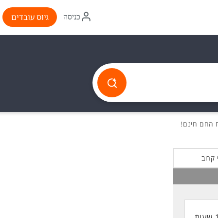
איקון
גיוס עובדים
כניסה
התחברות
 קרוב