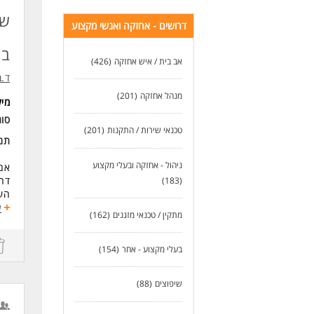
של
דרושים - אחזקה ואנשי מקצוע
בי
אב בית / איש אחזקה
(426)
ד.ב
מנהל אחזקה
(201)
מי
סוג
טכנאי שירות / התקנות
(201)
תנא
ניהול - אחזקה ובעלי מקצוע
אם 
דרו
(183)
השט
- ס
ע
מתקין / טכנאי מזגנים
(162)
- ת
עבו
-תנ
בעלי מקצוע - אחר
(154)
דרי
אהב
שיפוצים
(88)
מש
ריש