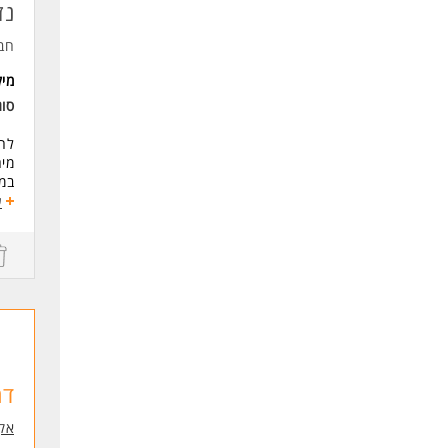
נז
חב
מי
סו
לחב
מים
במ
תפק
ע
הבי
מתן
דרי
ניס
יכו
אור
ריש
תנא
**
דר
אק