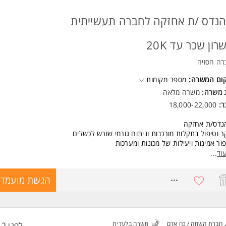
- אגרונום/גוזם מומחה/ הנדסאי נוף/גנן סוג 2/ טכנאי נוף המשרה מיועדת 
חד.
נדס /ת אחזקה לחברה תעשייתית
ד משרות ומידע על ד.ב.ש פיקוח תכנון וניהול בע"מ >
רון שכר עד 20K
רה חסויה
קום המשרה:
מספר מקומות
ג משרה:
משרה מלאה
ר:
18,000-22,000
נדס/ת אחזקה
 וטיפול בתקלות מורכבות וניתוח גורמי שורש לכשלים
ור אמינות ויעילות של מכונות ומערכות
ול פרויקטים של שדרוג והחלפת ציוד
וד
...
ת נהלי אחזקה ובטיחות
כה וליווי הנדסי של צוותי אחזקה וקבלנים (בשוטף ובעצירות)
8733025
הגשת מועמדו
את דרישות רכש
ול עבודות במע מידע
ול מק"טים ועצי אחזקה
יות על תקינות וכשירות עגורנים אביזרי הרמה ובטיחות
יף לראש צוות מכני
חברת השמה / כח אדם
משרה בלעדית
לפני 12 שעות