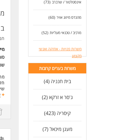
אינסטלטור / שרברב
(73)
כא
מה
מהנדס מיזוג אויר
(60)
לעו
בש
מרכיב / טכנאי מעליות
(52)
חב
מי
משרות פנויות - אחזקה ואנשי
מקצוע
סו
שכ
משרות בערים קרובות
מה
בית חנניה (4)
חקר
שיפ
ניה
ע
ג'סר א זרקא (2)
הכנ
תמי
הוצ
קיסריה (423)
ניה
ניה
מעגן מיכאל (7)
אחר
מחל