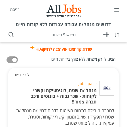
כניסה
דרושים
מנהל/ת עבודה עבודות ללא קורות חיים
נמצאו 5 משרות
שדרוג קו"ח
מנוי VIP
הכנה לראיון
HiAi
הציגו לי רק משרות ללא צורך בקורות חיים
לפני יומיים
Job space
מנהל /ת שטח, לוגיסטיקה וקשרי
לקוחות - שכר גבוה + בונוסים ורכב
חברה צמוד!!
לחברה מובילה בתחום האיטום בדרום דרוש/ה מנהל /ת
שטח לתפקיד משולב ומגוון: קשרי לקוחות וסגירת
עסקאות, ניהול צוותי שטח...