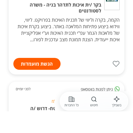
בקר /ית איכות לתדהר בניה - משרה
לסטודנטים
הקמה, בקרה וליווי של תכנית האיכות בפרויקט. ליווי,
ווידוא ביצוע פתיחות המלאכה באתר. ביצוע בקרת איכות
של מלאכות הגמר עפ"י תכנית האיכות וע"י אפליקציית
איכות ייעודית. הצגת תמונת מצב עדכנית לפורו...
הגשת מועמדות
ניתן לפנות בווטסאפ
לפני יומיים
ד.ב.ש פיקוח תכנון וניהול בע"מ
בשבילך
חיפוש
כל החברות
מובילים שינוי ירוק בשטח- דרוש /ה
מפקח /ת על קבלי גינון ברשויות
השונות
לחברה המובילה בארץ בתחום הפיקוח, ייעוץ והתכנון