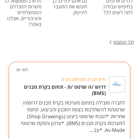
דגלים אדומים
גם אתם יכולים: כך
חדש ב-AllJobs: כל
בחיפוש עבודה:
תעשו את המעבר
משרות המכרזים
למה לשים לב?
להייטק
הממשלתיים
והציבוריים, אצלנו
באתר!
לכל הכתבות
לפני יום
רדיון חברה להנדסה בע"מ
דרוש /ה שרטט /ת - תחום בקרת מבנים
(BMS)
לחברה מובילה בתחום מערכות בקרת מבנים דרוש/ה
שרטט/ת להשתלבות בצוות התכנון והביצוע. תחומי
אחריות: *הכנת שרטוטי ביצוע (Shop Drawings)
למערכות בקרת מבנים (BMS). *עדכון והפקת שרטוטי
As-Made. *עב...