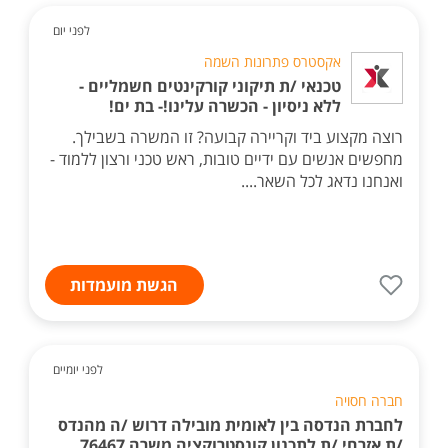
לפני יום
אקסטרס פתרונות השמה
טכנאי /ת תיקוני קורקינטים חשמליים -
ללא ניסיון - הכשרה עלינו!- בת ים!
רוצה מקצוע ביד וקריירה קבועה? זו המשרה בשבילך.
מחפשים אנשים עם ידיים טובות, ראש טכני ורצון ללמוד -
ואנחנו נדאג לכל השאר....
הגשת מועמדות
לפני יומיים
חברה חסויה
לחברת הנדסה בין לאומית מובילה דרוש /ה מהנדס
/ת אזרחי /ת לתכנון קונסטרוקציה משרה 76467