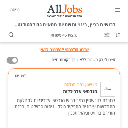
כניסה
דרושים
בניין, בינוי ותשתיות מתאים גם לסטודנטים
נמצאו 45 משרות
שדרוג קו"ח
מנוי VIP
הכנה לראיון
הציגו לי רק משרות ללא צורך בקורות חיים
לפני יום
לוינשטין נתיב הנדסה
הנדסאי אדריכלות
לחברת לוינשטין נתיב דרוש הנדסאי אדריכלות למחלקת
התחדשות עירונית התפקיד כולל - ניתוח פרויקטים, הכנת
מודלים ברוויט וניהול תכנון