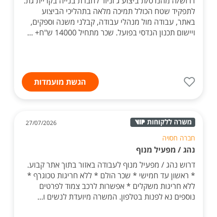
דרוש/ה מהנדס/ת ביצוע ג'וניור לחברת בנייה בקריית גת.
לתפקיד שטח הכולל תמיכה מלאה בתהליכי הביצוע
באתר, עבודה מול מנהלי עבודה, קבלני משנה וספקים,
ויישום תכנון הנדסי בפועל. שכר מתחיל 14000 ש"ח+ ...
הגשת מועמדות
27/07/2026
חברה חסויה
נהג / מפעיל מנוף
דרוש נהג / מפעיל מנוף לעבודה באזור בתוך אתר קבוע.
* ראשון עד חמישי * שכר הולם * ללא חריגות טכוגרף *
ללא חריגות משקלים * אפשרות לרכב צמוד לפרטים
נוספים נא לפנות בטלפון. המשרה מיועדת לנשים ו...