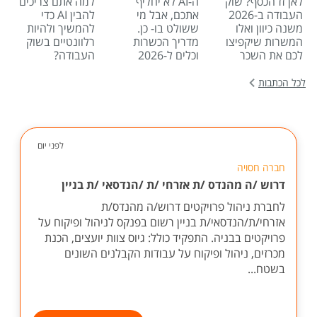
לאן זז הכסף? שוק
ה-AI לא יחליף
למה אתם צריכים
העבודה ב-2026
אתכם, אבל מי
להבין AI כדי
משנה כיוון ואלו
ששולט בו- כן.
להמשיך ולהיות
המשרות שיקפיצו
מדריך הכשרות
רלוונטיים בשוק
לכם את השכר
וכלים ל-2026
העבודה?
לכל הכתבות
לפני יום
חברה חסויה
דרוש /ה מהנדס /ת אזרחי /ת /הנדסאי /ת בניין
לחברת ניהול פרויקטים דרוש/ה מהנדס/ת
אזרחי/ת/הנדסאי/ת בניין רשום בפנקס לניהול ופיקוח על
פרויקטים בבניה. התפקיד כולל: גיוס צוות יועצים, הכנת
מכרזים, ניהול ופיקוח על עבודות הקבלנים השונים
בשטח...