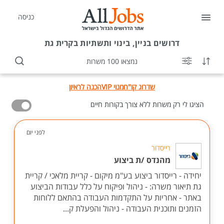
כניסה
דרושים
בניין, בינוי ותשתיות בקרית גת
נמצאו 100 משרות
שדרוג קו"ח
מנוי VIP
הכנה לראיון
הציגו לי רק משרות ללא צורך בקורות חיים
לפני יום
רייסדור
מהנדס /ת ביצוע
יחידה - רייסדור ביצוע בע"מ מיקום - קריית מלאכי / קריית
גת תיאור משרה: - ניהול ופיקוח על כלל עבודות הביצוע
באתר - אחריות על התקדמות העבודה בהתאם ללוחות
הזמנים ותוכנית העבודה - ניהול והפעלת ק...