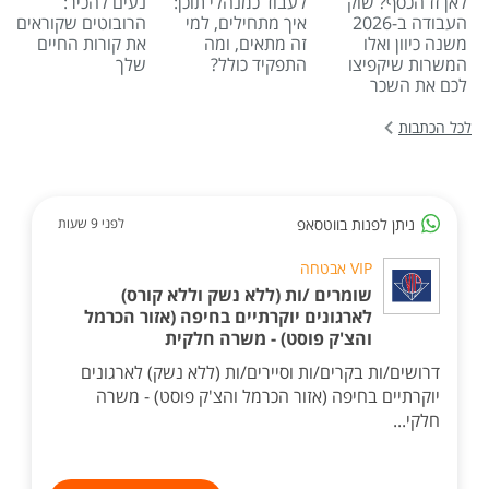
לאן זז הכסף? שוק
לעבוד כמנהלי תוכן:
נעים להכיר:
העבודה ב-2026
איך מתחילים, למי
הרובוטים שקוראים
משנה כיוון ואלו
זה מתאים, ומה
את קורות החיים
המשרות שיקפיצו
התפקיד כולל?
שלך
לכם את השכר
לכל הכתבות
ניתן לפנות בווטסאפ
לפני 9 שעות
VIP אבטחה
שומרים /ות (ללא נשק וללא קורס)
לארגונים יוקרתיים בחיפה (אזור הכרמל
והצ'ק פוסט) - משרה חלקית
דרושים/ות בקרים/ות וסיירים/ות (ללא נשק) לארגונים
יוקרתיים בחיפה (אזור הכרמל והצ'ק פוסט) - משרה
חלקי...