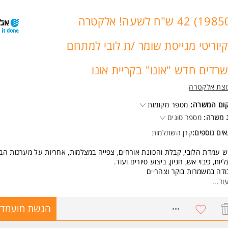
שבוע כולל סופשים המשרה מיועדת לנשים ולגברים כאחד.
(19850) 42 ש"ח לשעה! אלקטרה
ד משרות ומידע על מוקד אמון בע"מ >
יוריטי מגייסת שומר /ת לובי למתחם
רדים חדש "אונו" בקריית אונו
וצת אלקטרה
קום המשרה:
מספר מקומות
 משרה:
מספר סוגים
ים נוספים:
קרן השתלמות
ש עמדת הלובי, קבלת והכוונת אורחים, צפייה במצלמות, אחריות על מערכות הבני
יות, כיבוי אש, חניון, ביצוע סיורים ועוד.
דה במשמרות בוקר וצהריים
ה מושלמת לסטודנטים/ות- ניתן ללמוד בחלק מהמשמרות
וד
...
אנחנו מציעים?
8771456
הגשת מועמדו
טה כעובד/ת חברה החל מהיום הראשון
 פנסיה + קרן השתלמות החל מהיום הראשון