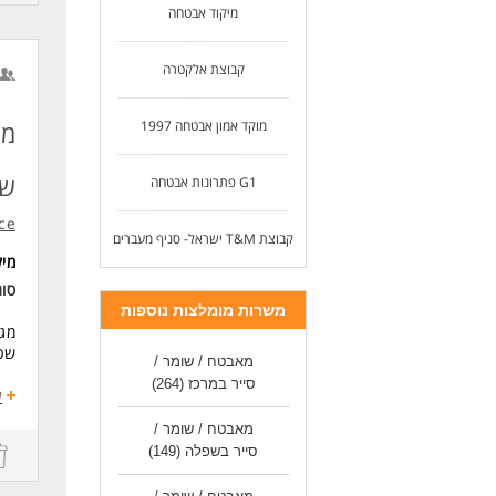
תנא
מיקוד אבטחה
בנו
כא
דרי
רובאי 
קבוצת אלקטרה
לעוד
נכו
עבר
נכו
מוקד אמון אבטחה 1997
מא
איס
שכ
G1 פתרונות אבטחה
ווא
המש
ce
קבוצת T&M ישראל- סניף מעברים
לעוד 
מי
סוג
משרות מומלצות נוספות
מגוו
שכר
מאבטח / שומר /
סייר במרכז
(264)
הת
ע
אבט
מאבטח / שומר /
נשק
סייר בשפלה
(149)
הת