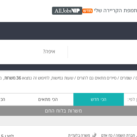
ת
מפת הקריירה שלי
AllJobs VIP
איפה?
 שומרים / סיירים מתאים גם להורים / שעות גמישות, לחיפוש זה נמצאו
36 משרות
, מתוכן 
 לפי:
הכי חדש
הכי מתאים
הכי
משרות בלוח החם
חברת השמה / כח אדם
משרה בלעדית
לפני 15 שעות