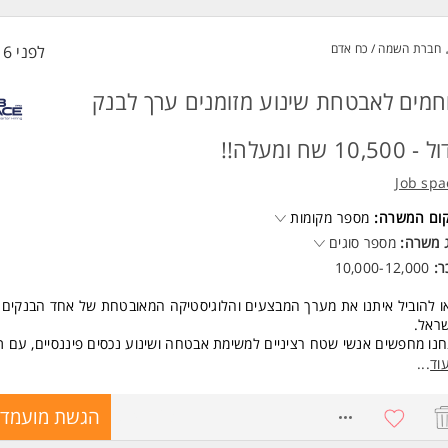
ון הטבות ב ל ע ד י ו ת לעובדי חברה: מתנות בחגים, ימי הולדת, החנות בחניות
רה, השתייכות למועדון הייטקזון ועוד
חברת השמה / כח אדם
לפני 16 שעות
שות:
נות לעבודה במשמרות
בות וחייכנות
חמים לאבטחת שינוע מזומנים ערך לבנק
נות ותשומת לב לפרטים המשרה מיועדת לנשים ולגברים כאחד.
 10,500 שח ומעלה!!
ד משרות ומידע על קבוצת אלקטרה >
Job spa
קום המשרה:
מספר מקומות
 משרה:
מספר סוגים
ר:
10,000-12,000
ו להוביל איתנו את מערך המבצעים והלוגיסטיקה המאובטחת של אחד הבנקים 
ראל.
נו מחפשים אנשי שטח רציניים למשימת אבטחה ושינוע נכסים פיננסיים, עם ת
עובד בנק מהיום הראשון!
וד
...
כולל התפקיד?
8747863
הגשת מועמדו
עילות מבצעית: אבטחה ושינוע של עתודות מזומן וערך ביחידה המובחרת של הב
חריות קצה: עבודה בצוותים אורגניים, דריכות גבוהה וייצוגיות מול גורמים עסקיים