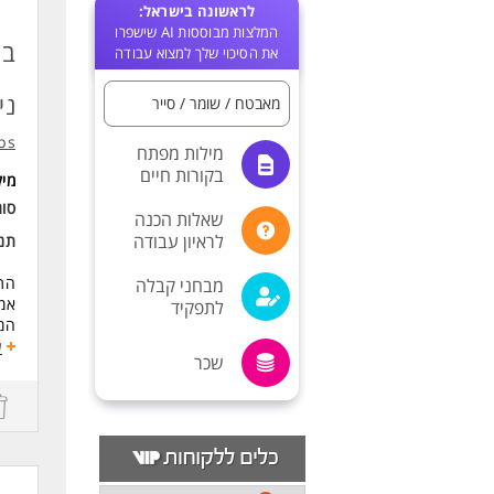
לראשונה בישראל:
המלצות מבוססות AI שישפרו
בק
את הסיכוי שלך למצוא עבודה
ני
מאבטח / שומר / סייר
bs
מילות מפתח
בקורות חיים
מי
סוג
שאלות הכנה
לראיון עבודה
תנא
התפ
מבחני קבלה
אמת
לתפקיד
המשרה 
משמר
ע
שכר
משמר
משמר
כעו
מכנ
ריא