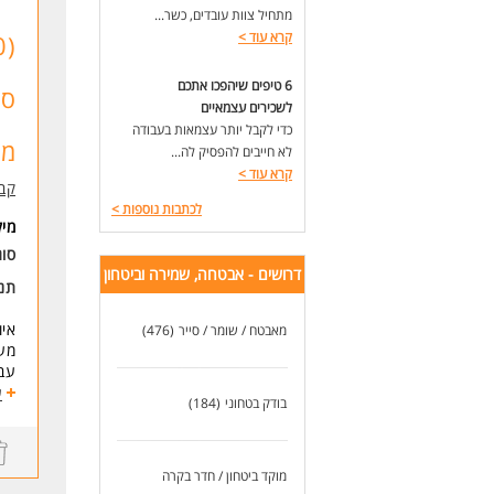
מתחיל צוות עובדים, כשר...
- מינמום 4 משמרות ב
קרא עוד
>
לעו
6 טיפים שיהפכו אתכם
סק
לשכירים עצמאיים
כדי לקבל יותר עצמאות בעבודה
מש
לא חייבים להפסיק לה...
קרא עוד
>
קב
לכתבות נוספות
>
מי
סוג
דרושים - אבטחה, שמירה וביטחון
תנא
איו
מאבטח / שומר / סייר
(476)
מעל
עבו
משר
ע
בודק בטחוני
(184)
מה 
קלי
קרן
מוקד ביטחון / חדר בקרה