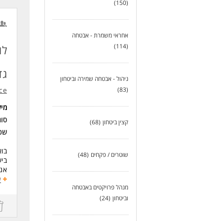
מגו
(150)
החב
דרי
אחראי משמרת - אבטחה
זמי
אדי
(114)
לו
עיר
גדול -
לעו
ניהול - אבטחה שמירה וביטחון
ce
(83)
מי
סוג
קצין ביטחון
(68)
שכ
בוא
שוטרים / פקחים
(48)
ביש
אנח
של 
ע
מנהל פרויקטים באבטחה
מה 
וביטחון
(24)
- פ
- א