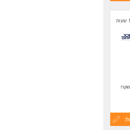
ם
קורות
החיים
לפני
ת ג'י
שליחה
ודה עם
ת
עדכון