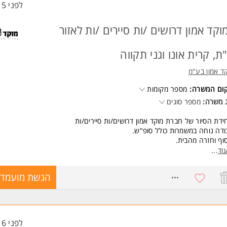
לפני 15 שעות
שות:
 ניסיון קודם!
דות- חובה (איזור לא נגיש בתחב"צ).
וקד אמון דרושים /ות סיירים /ות לאזור
לת עבודה בסביבה ממוחשבת המשרה מיועדת לנשים ולגברים כאחד.
ת, קרית אונו וגני תקווה
 משרות ומידע על morejobs >
ד אמון בע"מ
קום המשרה:
מספר מקומות
 משרה:
מספר סוגים
ידת הסיור של חברת מוקד אמון דרושים/ות סיירים/ות
דה נוחה במשמרות כולל סופ"ש.
וף וחזרה מהבית.
וסים שווים!!
וד
...
אפשרויות קידום למתאימים /ות ***
ים גם לסטודנטים /ות
8753139
הגשת מועמדו
שות:
רות צבאי מלא
ר ללא דופי
שיון נהיגה בתוקף מעל שנתיים
לפני 16 שעות
ונות לעבודה במשמרות24/7