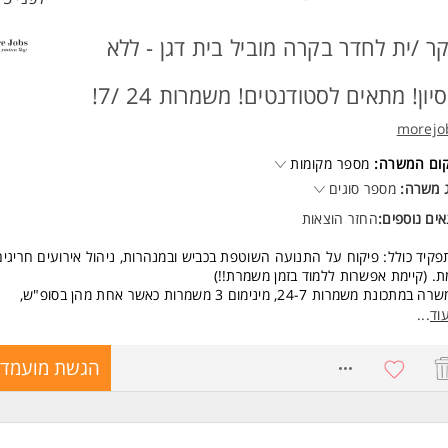
ר /ית לחדר בקרה מוביל בית דגן - ללא
סיון! מתאים לסטודנטים! משמרות 24 /7!
morejo
קום המשרה:
מספר מקומות
 משרה:
מספר סוגים
ים נוספים:
החזר הוצאות
קיד כולל: פיקוח על התנועה השוטפת בכביש ובמנהרות, ניהול אירועים חריגים
. (קיימת אפשרות ללמוד בזמן משמרת!!)
במתכונת משמרות 24-7, מינימום 3 משמרות כאשר אחת מהן בסופ"ש,
ת בוקר 7:00-15:00
וד
...
ת צהריים 15:00-22:00
ת לילה 22:00-7:00.
8773995
הגשת מועמדו
שכר: 44 ש"ח לשעה+ 42 ש"ח נסיעות ליום + תוספת 50 ש"ח למשמר
בדי חברה החל מהיום ה-1!
יסת שבת ועד צאת שבת (כולל בחגים) התשלום הוא 200%!
יון קצר ומתחילים! שלחו קורות חיים! טליה