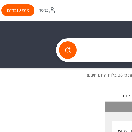
איקון
גיוס עובדים
כניסה
התחברות
36 בלוח החם חינם!
 קרוב