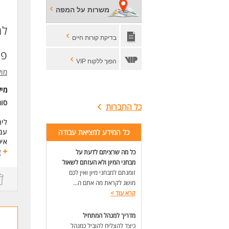
דרי
משרות על המפה
ללא
ניי
למ
יכו
בדיקת קורות חיים
פ"
לעוד
הפוך ללקוח VIP
מוק
מי
סוג
כל החברות
ליח
עבו
כל המידע למציאת עבודה
איס
בונ
ע
כל מה שרציתם לדעת על
***
מבחני המיון ולא העזתם לשאול
מתא
זומנתם למבחני מיון ואין לכם
מושג לקראת מה אתם ה...
דרי
קרא עוד
>
-שי
-עב
מדריך למנהל המתחיל
-רי
כיצד להצליח להוביל כמנהל
-נכ