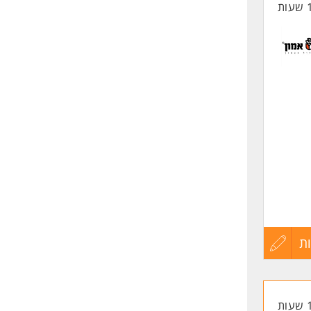
החיים
לפני
שליחה
ת
עדכון
קורות
החיים