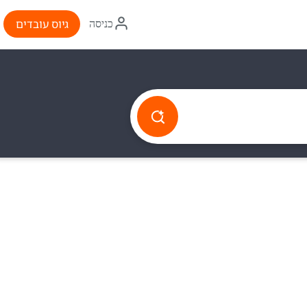
איקון
גיוס עובדים
כניסה
התחברות