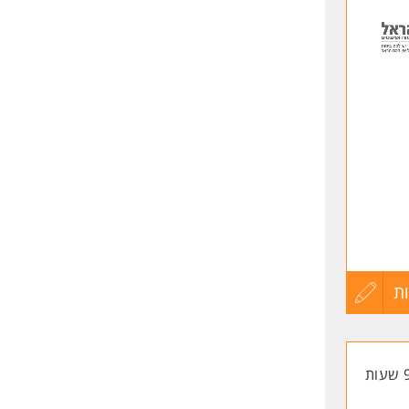
לפני
שליחה
ת
עדכון
קורות
החיים