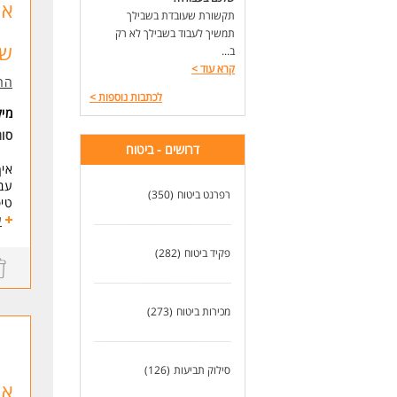
בדי
תקשורת שעובדת בשבילך
קרי
תמשיך לעבוד בשבילך לא רק
של
ב...
דרי
קרא עוד
>
מה 
הרא
ניס
לכתבות נוספות
>
היכ
מי
ניס
סו
דרושים - ביטוח
איך
מש
עבו
ימים א'-ד' 
רפרנט ביטוח
(350)
טיפ
רמת
ביצ
ע
* ה
תגמ
פקיד ביטוח
(282)
לעו
דרי
מה
בעל
מכירות ביטוח
(273)
דינ
למה
סבי
סילוק תביעות
(126)
יחס
אנ