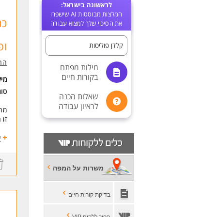
לראשונה בישראל:
המלצות מבוססות AI שישפרו
כנ
את הסיכוי שלך למצוא עבודה
ופ
קלדן פוליסות
הרא
מילות מפתח
בקורות חיים
מי
סו
שאלות הכנה
לראיון עבודה
מחפ
זו 
- א
ע
- י
- ה
משרות על המפה
דרי
ניס
שליטה ביישו
בדיקת קורות חיים
משרה מ