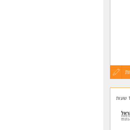
שליחה
ת
עדכון
קורות
החיים
לפני
שליחה