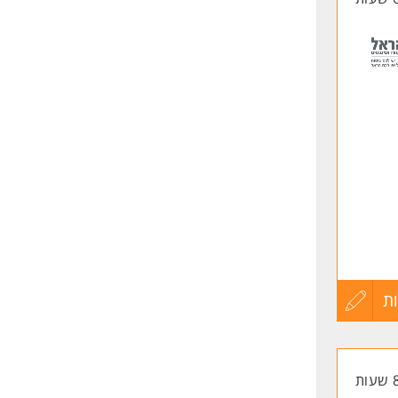
ת
עדכון
קורות
החיים