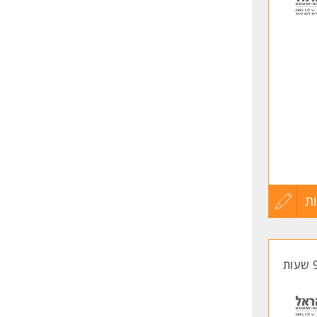
שליחה
ת
עדכון
קורות
החיים
לפני