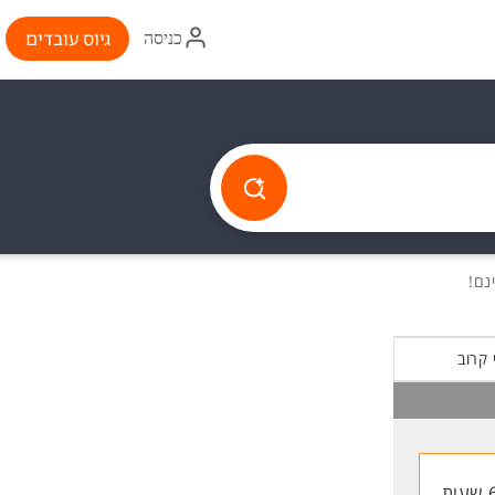
איקון
גיוס עובדים
כניסה
התחברות
 קרוב