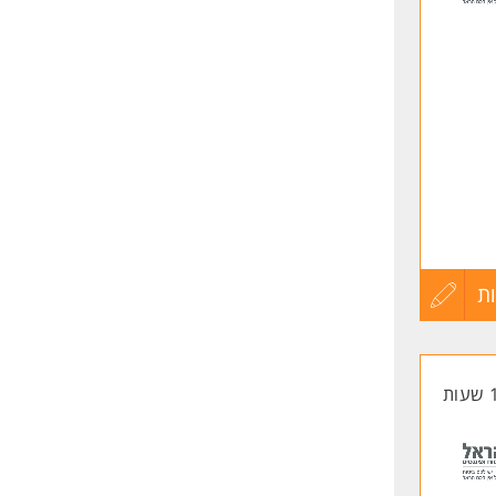
שליחה
ת
עדכון
קורות
החיים
לפני