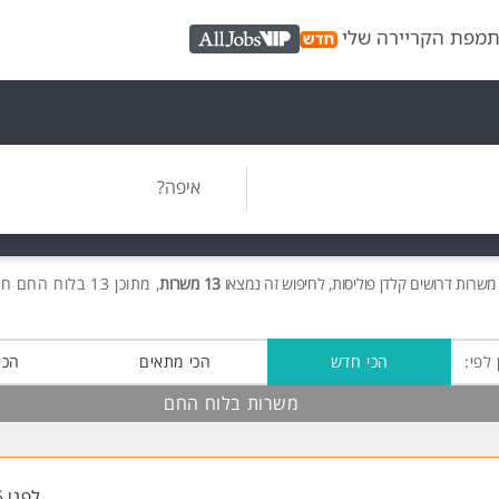
ת
מפת הקריירה שלי
AllJobs VIP
איפה?
 משרות
דרושים
קלדן פוליסות, לחיפוש זה נמצאו
13 משרות
, מתוכן 13 בלוח החם חינם!
 לפי:
הכי חדש
הכי מתאים
הכי
משרות בלוח החם
לפני 6 שעות