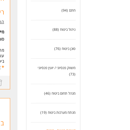
פעי
אפש
רי
חתם
(94)
קמפ
איז
הרא
יום
ניהול ביטוח
(88)
מי
משרה 
סו
רמת
* ה
סוכן ביטוח
(76)
מה 
עוב
לעו
ביט
יום
ע
משווק פנסיוני / יועץ פנסיוני
נופ
(73)
סבס
במ
מנהל תחום ביטוח
(46)
הפק
עדכ
מתן
מה
מנתח מערכות ביטוח
(19)
בגר
בע
ניס
ניס