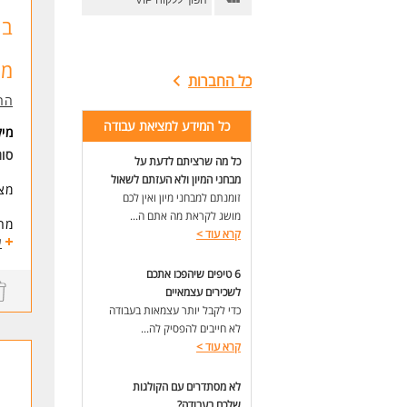
הפוך ללקוח VIP
אנו
* ה
בע
לעו
מי
כל החברות
הרא
כל המידע למציאת עבודה
מי
סוג
כל מה שרציתם לדעת על
מבחני המיון ולא העזתם לשאול
מצט
זומנתם למבחני מיון ואין לכם
מושג לקראת מה אתם ה...
מה 
קרא עוד
>
סבס
ע
עוב
6 טיפים שיהפכו אתכם
יום
לשכירים עצמאיים
ביט
אופ
כדי לקבל יותר עצמאות בעבודה
נופ
לא חייבים להפסיק לה...
ועו
קרא עוד
>
במ
לא מסתדרים עם הקולגות
טיפ
שלכם בעבודה?