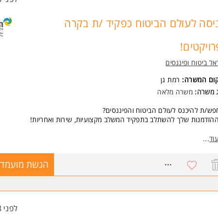
יסה לעולם הביטוח כפקיד /ת בקרה
רויקטים!
ל ביטוח ופיננסים
קום המשרה:
רמת גן
ג משרה:
משרה מלאה
ש/ת להיכנס לעולם הביטוח והפיננסים?
ההזדמנות שלך להשתלב בתפקיד המשלב מקצועיות, שירות ואחריות!
יתור וטיוב נתונים במערכות בעולמות הפנסיה והגמל
וד
...
צירת קשר עם עמיתים ומתן מענה מקצועי
כנה וניתוח דוחות אשר יוצגו בדוחות כספיים
8760687
הגשת מועמדו
שות:
יון בתחום הביטוח / פיננסים או תואר ראשון - חובה
מי ה-Office, בדגש על שליטה מלאה ב-Excel VLOOKUP + PIVOT - יתרון
לפני 8 שעות
לאה, ראשון עד חמישי, 8.5 שעות ביום - יום חמישי קצר! (6 שעות עבודה)