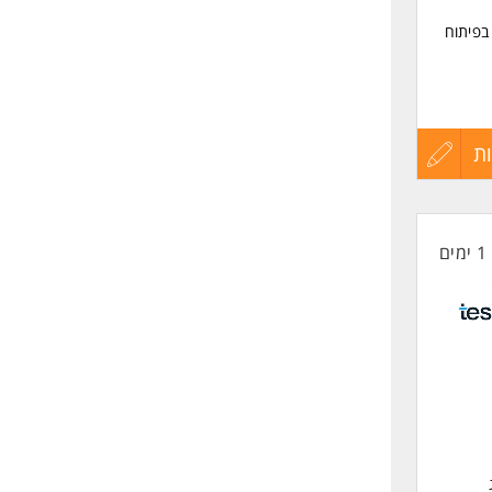
בפיתוח
ת
עדכון
קורות
1 ימים
החיים
לפני
שליחה
רים