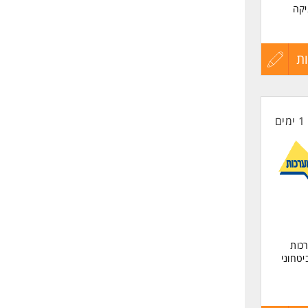
יקה
ק
ת
עדכון
קורות
1 ימים
החיים
לפני
שליחה
כות
יטחוני
מעניין