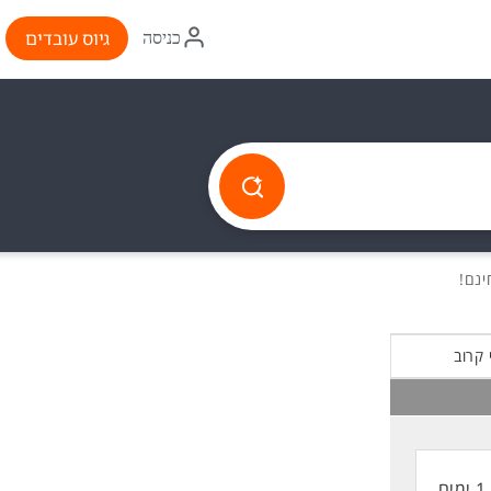
איקון
גיוס עובדים
כניסה
התחברות
 קרוב
1 ימים