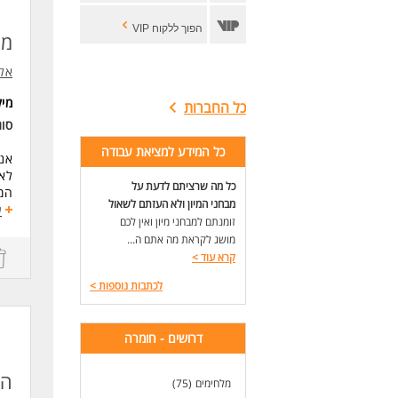
הפוך ללקוח VIP
מה
אלב
מי
כל החברות
סו
כל המידע למציאת עבודה
אנ
לאת
כל מה שרציתם לדעת על
המח
מבחני המיון ולא העזתם לשאול
אנו
ע
זומנתם למבחני מיון ואין לכם
מושג לקראת מה אתם ה...
במ
קרא עוד
>
ניה
הבד
לכתבות נוספות
>
neering
ביצ
דרושים - חומרה
השו
עבו
הנ
הנד
מלחימים
(75)
טיפ