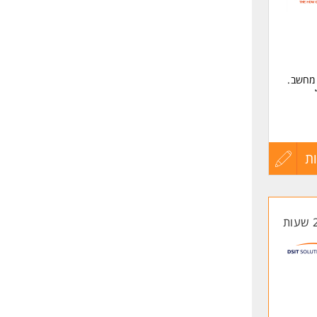
שליחה
ת
עדכון
קורות
החיים
לפני
שליחה