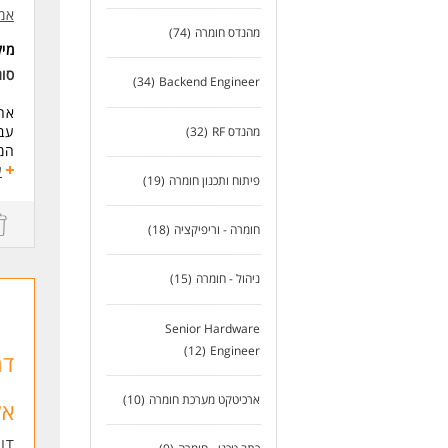
אמ
תמי
מהנדס חומרה
(74)
דרי
מי
הנד
סו
(34)
Backend Engineer
ניס
יכו
אחריו
עבו
עבו
מהנדס RF
(32)
תקש
המ
נכו
אית
ע
פיתוח ותכנון חומרה
(19)
כתי
הפנ
רק 
תפק
חומרה - וריפיקציה
(18)
פית
לעו
ביצ
ניהול - חומרה
(15)
שית
כתי
Senior Hardware
דרי
(12)
Engineer
טכנ
דר
נכונ
ארכיטקט מערכת חומרה
(10)
אל
יכו
IT