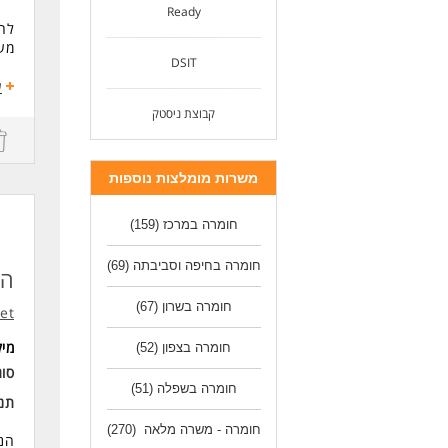
Ready
לחב
מער
DSIT
תחו
ע
קבוצת ניסטק
כתי
הכנ
הפק
משרות מומלצות נוספות
עבו
ניה
הכנ
חומרה במרכז
(159)
דרי
חומרה בחיפה וסביבתה
(69)
הנד
הנ
ניס
חומרה בשרון
(67)
יכו
et
שלי
היכרות 
מי
חומרה בצפון
(52)
היכרות עם
סו
סדר
חומרה בשפלה
(51)
תנא
כא
חומרה - משרה מלאה
(270)
הנד
לעוד