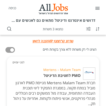
כניסה
דרושים
אינטרנט ודיגיטל מתאים גם לאנשים עם מוגבלות
נמצאו 3 משרות
שדרוג קו"ח
מנוי VIP
הכנה לראיון
הציגו לי רק משרות ללא צורך בקורות חיים
לפני יומיים
Mertens – Malam Team
PMO לחטיבת הדיגיטל
חברת Mertens Malam Team מגייסת PMO לארגון
מוביל בפתח תקווה. במסגרת התפקיד ליווי תוכנית
העבודה התחומית, עבודה מול ממשקים רבים הכוללים
מנהלי פרויקטים, אנשי פיתוח ולקוחות. אחריות על ניהול
תק...