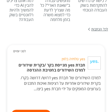
7 כישורים נדרשים
מחפשים עבודה
למה אתם צריכים
להתקדמות בשוק
ב"שאגת הארי"? כל
להבין AI כדי
העבודה הנוכחי
מה שצריך לדעת
להמשיך ולהיות
כדי למצוא משרה
רלוונטיים בשוק
בזמן מלחמה
העבודה?
לכל הכתבות
לפני יומיים
yes טלויזיה בלווין
חברת yes מגייסת בקר /בקרית שידורים
למרכז השידורים בחטיבת ההנדסה
למרכז השידורים של חברת yes דרוש/ דרושה בקר/
בקרית שידורים אחריות על רציפות ואיכות התכנים
בערוצים המופקים על ידי חברת yes ביצו...