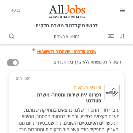
כניסה
דרושים
קלדנות משרה חלקית
נמצאו 5 משרות
שדרוג קו"ח
מנוי VIP
הכנה לראיון
HiAi
הציגו לי רק משרות ללא צורך בקורות חיים
לפני יומיים
IBI בית השקעות
רפרנט /ית שירות ומסחר- משרת
סטודנט
עובדי חדר המסחר שלנו, נמצאים במחלקה שנותנת
מענה מקצועי בטלפון ובמייל בתחומי המסחר, המיסוי
והמכשירים הפיננסיים השונים, מה שמבטיח יומיום מגוון
ומעניין. התפקיד כולל קשר מול הלקוחות והחברות הגד...