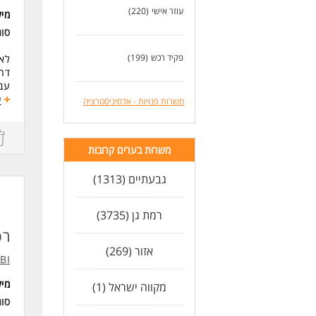
היכ
עוזר אישי
(220)
מי
יכו
עבו
סו
זמי
המש
פקיד רכש
(199)
לאר
דרו
לעוד
עב
ע
משרות פנויות - אדמיניסטרציה
דרי
ניס
לעו
משרות בערים קרובות
גבעתיים (1313)
רמת גן (3735)
רפ
אזור (269)
IBI בית השק
מי
מקווה ישראל (1)
סו