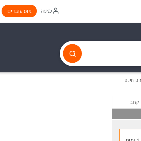
איקון
גיוס עובדים
כניסה
התחברות
 קרוב
1 ימים