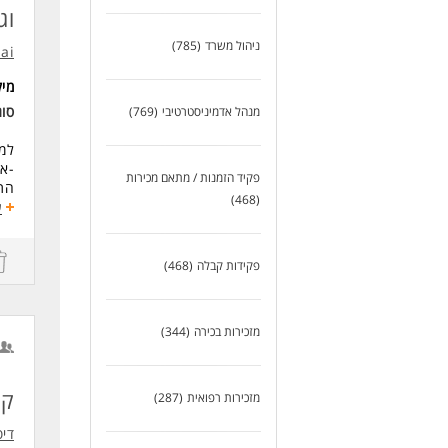
ניסי
וג
תקש
זמי
ניהול משרד
(785)
.ai
המש
מי
לעוד
סו
מנהל אדמיניסטרטיבי
(769)
למל
-אח
פקיד הזמנות / מתאם מכירות
התה
(468)
-בי
ע
לשו
- נ
ותש
פקידות קבלה
(468)
-ה
הת
-עב
מזכירות בכירה
(344)
בלו
דרי
ניס
קל
מזכירות רפואית
(287)
ניס
שליטה
דיס