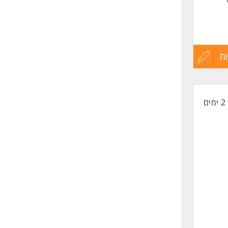
דות
ת
עדכון
קורות
2 ימים
החיים
לפני
שליחה