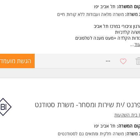
רות עם מערכת אופטימה - יתרון משמעותי.
קום המשרה:
תל אביב יפו
לת עבודה עצמאית לצד עבודת צוות, אחריות אישית גבוהה, סדר וארגון, דיוק, יכו
דה מול ריבוי ממשקים ויחסי אנוש מצוינים.
ג משרה:
משרה מלאה
ו
עבודות ללא קורות חיים
נות למשרה מלאה כולל שעות נוספות בהתאם לצורך.
רה מיועדת לנשים ולגברים כאחד. המשרה מיועדת לנשים ולגברים כאחד.
גון ציבורי במרכז תל אביב
ש/ה קלדנ/ית
 משרות ומידע על Jobs.ai >
ודות הקלדה +מעט מענה לטלפונים
וד
...
שות:
יון בהקלדה המשרה מיועדת לנשים ולגברים כאחד.
8624600
הגשת מועמדו
ד משרות ומידע על דיסקל תשתיות ומערכות מידע >
רנט /ית שירות ומסחר- משרת סטודנט
עות
קום המשרה:
תל אביב יפו
ג משרה:
משרה חלקית
ו
מתאים גם לסטודנטים