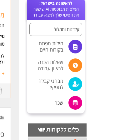
לראשונה בישראל:
המלצות מבוססות AI שישפרו
מז
את הסיכוי שלך למצוא עבודה
חב
קלדנות ותמלול
מי
מילות מפתח
סו
בקורות חיים
למש
שאלות הכנה
ורא
לראיון עבודה
דרי
ע
ניס
מבחני קבלה
שלי
לתפקיד
ללק
יכו
כוש
שכר
יחס
אנח
אשת
להש
גבו
פק