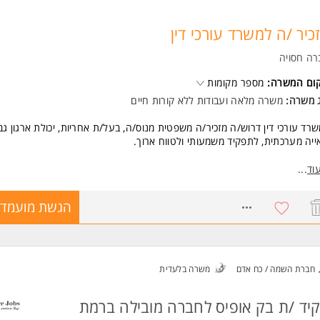
כיר /ה למשרד עורכי דין
רה חסויה
קום המשרה:
מספר מקומות
ג משרה:
משרה מלאה
ו
עבודות ללא קורות חיים
רד עורכי דין דרוש/ה מזכיר/ה משפטית מנוס/ה, בעל/ת אחריות, יכולת ארגון גב
ייה מערכתית, לתפקיד משמעותי ולטווח ארוך.
שות:
וד
...
יון קודם בעבודה במשרד עורכי דין - חובה.
טה מלאה בניהול משרד, יומנים, תיאום פגישות, טיפול במסמכים משפטיים ומתן 
8766909
הגשת מועמדו
וחות ולעורכי הדין.
לת עבודה עצמאית, סדר ודיוק ברמה גבוהה.
ר תעדוף משימות, עמידה בלחצים ויכולת הנעת תהליכים.
י אנוש מצוינים, אחריות אישית ומחויבות גבוהה.
נו מחפשים:
חברת השמה / כח אדם
משרה בלעדית
 מקצוע בעלת ניסיון ובשלות מקצועית, הרואה בתפקיד קריירה ארוכת טווח ו
תלב במשרד יציב ומשמעותי לאורך שנים. אנו מחפשים מועמדת בעלת מסוגלו
הה, יכולת למידה מהירה, יוזמה, אמינות ורצון להיות חלק בלתי נפרד מהצלחת 
יד /ת בק אופיס לחברה מובילה ברמת