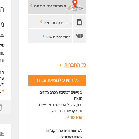
אם 
משרות על המפה
הח
- נ
* ה
מה
בדיקת קורות חיים
bs
הפוך ללקוח VIP
מי
סוג
תנא
כל החברות
התפ
עבו
כל המידע למציאת עבודה
יומ
ע
5 טיפים לכתיבת מכתב מקדים
מנצח
שלל
נכון, לא כל המגייסים מקדישים
- ש
זמן לקריאת מכתב מק...
- ס
קרא עוד
>
- 
- נ
לא מסתדרים עם הקולגות
- ע
שלכם בעבודה?
- מ