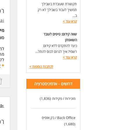
- ש
תקשורת שעובדת בשבילך
רכ
ועו
תמשיך לעבוד בשבילך לא רק
ריא
ב...
.ai
קרא עוד
>
דרי
מי
לא 
שווה קידום: טיפים לעובד
סו
השאפתן
לעוד
כיצד להתקדם ללא קידום
למל
רשמי? איך לגרום לבוס להתל...
מחל
קרא עוד
>
לקח
התפ
ע
לכתבות נוספות
>
- נ
-תמ
-אד
דרושים - אדמיניסטרציה
דרי
כלכ
מזכירות / פקידות
(1,836)
ניס
ניס
סדר
Back Office / בק אופיס
שלי
רכ
(1,680)
יכו