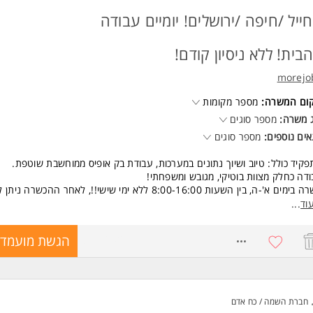
את מחפשת תפקיד משמעותי בסביבה מקצועית, עם מקום לצמוח ולהשפיע לאור
ייל /חיפה /ירושלים! יומיים עבודה
שמח להכיר.
משרה מיועדת לנשים ולגברים כאחד.
בית! ללא ניסיון קודם!
morejo
קום המשרה:
מספר מקומות
 משרה:
מספר סוגים
ים נוספים:
מספר סוגים
קיד כולל: טיוב ושיוך נתונים במערכות, עבודת בק אופיס ממוחשבת שוטפת.
דה כחלק מצוות בוטיקי, מגובש ומשפחתי!
משרה בימים א'-ה, בין השעות 8:00-16:00 ללא ימי שישי!!, לאחר ההכשרה נ
יים מהבית!
וד
...
שכר בסיס 7,200 ש"ח+ בונוסים עד 1,000 ש"ח + קליטה לחברה החל מהי
 תנאים מפנקים!! ובינהן:
8771692
הגשת מועמדו
ילוב עבודה היברידית- יומיים/שלושה מהבית
יבוס לארוחת צהריים עם צבירה (30 ש"ח ליום)
קרן השתלמות לאחר שנה
ופשי חברה בארץ ובחו"ל
רבי חברה וגיבוש
חברת השמה / כח אדם
תנות מפנקות בחגים וימי הולדת