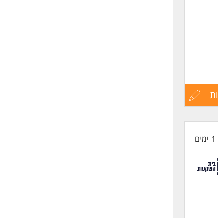
לת
ת
עדכון
קורות
1 ימים
החיים
לפני
שליחה