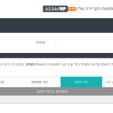
ת
מפת הקריירה שלי
AllJobs VIP
איפה?
ת
דרושים
קלדנות ותמלול בתל אביב יפו, לחיפוש זה נמצאו
9 משרות
, מתוכן 9 בלוח החם חינם!
 לפי:
הכי חדש
הכי מתאים
הכי
משרות בלוח החם