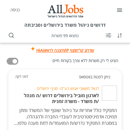
כניסה
דרושים
ניהול משרד בירושלים וסביבתה
נמצאו 99 משרות
שדרוג קו"ח
מנוי VIP
הכנה לראיון
HiAi
הציגו לי רק משרות ללא צורך בקורות חיים
ניתן לפנות בווטסאפ
לפני דקה
דנאל משאבי אנוש בע"מ- סניף ירושלים
לארגון מוביל בירושלים דרוש /ה מנהל
/ת משרד - משרה זמנית
התפקיד כולל אחריות על ניהול שוטף של המשרד ומתן
תמיכה אדמיניסטרטיבית לעובדי החברה ולהנהלה.
במסגרת התפקיד נדרש/ת המועמד/ת לתת מענה טלפו...