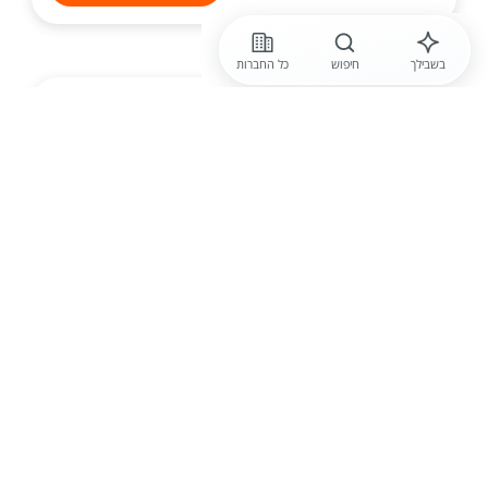
בשבילך
חיפוש
כל החברות
לפני דקה
מכון פילת מקבוצת היי קפיטל
לחברה יצרנית דרוש /ה מנהל /ת משרד
לחברה יצרנית בתחום הריהוט לבית דרוש/ה מנהל /ת
משרד במסגרת התפקיד ניהול אדמיניסטרטיבי שוטף,
ניהול יומנים ולוחות זמנים, מתן מענה ללקוחות החברה,
התנהלות שוטפת מול ספקים, ממשקים פנים וחוץ אר...
הגשת מועמדות
חברות מובילות