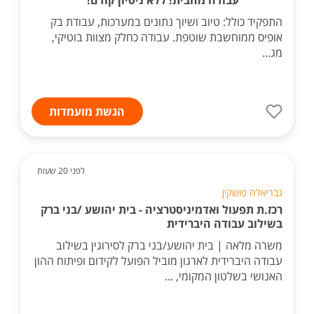
עבודה מהבית! ללא ניסיון קודם!
התפקיד כולל: טיוב ושיוך נתונים במערכות, עבודת בק
אופיס ממוחשבת שוטפת. עבודה כחלק מצוות בוטיקי,
מג...
הגשת מועמדות
לפני 20 שעות
גבריאלה פושקין
רכז.ת תפעול ואדמיניסטרציה - בית יהושע /בני ברק
בשילוב עבודה היברידית
משרה מלאה | בית יהושע/בני ברק לסירוגין בשילוב
עבודה היברידית לארגון מוביל הפועל לקידום ופיתוח ההון
האנושי בשלטון המקומי, ...