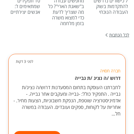
7 כישורים נדרשים
מחפשים עבודה
10 תפקידים
להתקדמות בשוק
ב"שאגת הארי"? כל
שמתאימים ל:
העבודה הנוכחי
מה שצריך לדעת
אנשים יצירתיים
כדי למצוא משרה
בזמן מלחמה
לכל הכתבות
לפני 3 דקות
חברה חסויה
דרוש /ה נציג /ת גבייה
לחברתנו העוסקת בתחום המסעדנות דרוש/ה נציג/ת
גבייה . התפקיד כולל: -גבייה ומעקבים אחר גבייה. -
אדמיניסטרציה שוטפת, הנפקת חשבוניות, הצעות מחיר. -
אחריות על לקוחות, ספקים ועובדים. העבודה במשרה
חל...