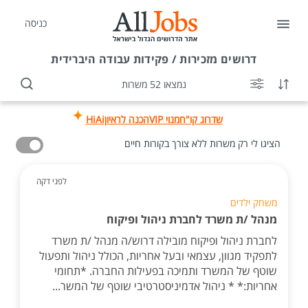
כניסה
דרושים
מזכירות / פקידות עבודה היברידית
נמצאו 52 משרות
שדרוג קו"ח
מנוי VIP
הכנה לראיון
HiAi
הציגו לי רק משרות ללא צורך בקורות חיים
לפני דקה
משחק ילדים
מנהל /ת משרד לחברת ניהול ופיקוח
לחברת ניהול ופיקוח מובילה דרוש/ה מנהל /ת משרד
לתפקיד מגוון, עצמאי ובעל אחריות, הכולל ניהול ותפעול
שוטף של המשרד ותמיכה בפעילות החברה. *תחומי
אחריות:* * ניהול אדמיניסטרטיבי שוטף של המשר...