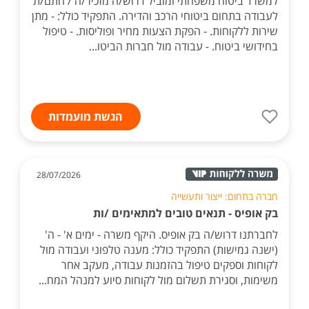
למשרד ביטוח משפחתי ומוביל דרוש/ה מזכיר/ה / חתם/ת
לעבודה בתחום ביטוחי הרכב והדירה. התפקיד כולל: - מתן
שירות ללקוחות. - הפקת הצעות מחיר ופוליסות. - טיפול
בחידושי ביטוח. - עבודה מול חברות הביטו...
הגשת מועמדות
28/07/2026
חברה בתחום: ייצור ותעשייה
בק אופיס - תנאים טובים למתאימים /ות
לחברתנו דרוש/ה בק אופיס. היקף משרה - ימים א' - ה'
(ישנה גמישות) התפקיד כולל: מענה טלפוני ועבודה מול
לקוחות וספקים טיפול בהזמנות עבודה, מעקב אחר
משימות, וסגירת תשלום מול לקוחות סיוע למנהל המח...