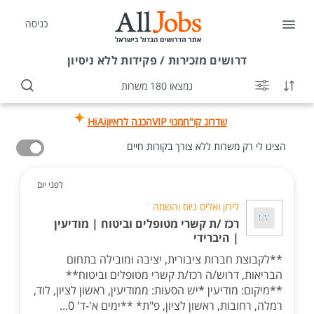
כניסה
דרושים
מזכירות / פקידות ללא ניסיון
נמצאו 180 משרות
שדרוג קו"ח
מנוי VIP
הכנה לראיון
HiAi
הציגו לי רק משרות ללא צורך בקורות חיים
לפני יום
לירון ואליס גיוס והשמה
רכז /ת קשרי מטופלים וביטוח | מודיעין
| היברידי
**לקבוצת חברות ציבורית, יציבה ומובילה בתחום
הבריאות, דרוש/ה רכז/ת קשרי מטופלים וביטוח**
**מיקום: מודיעין *יש הסעות: ממודיעין, ראשון לציון, לוד,
רמלה, רחובות, ראשון לציון, פ"ת* **ימים א'-ד' 0...