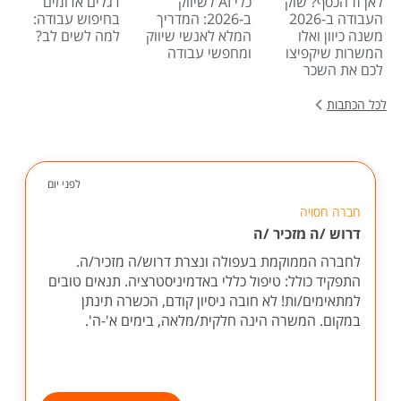
לאן זז הכסף? שוק
כלי AI לשיווק
דגלים אדומים
העבודה ב-2026
ב-2026: המדריך
בחיפוש עבודה:
משנה כיוון ואלו
המלא לאנשי שיווק
למה לשים לב?
המשרות שיקפיצו
ומחפשי עבודה
לכם את השכר
לכל הכתבות
לפני יום
חברה חסויה
דרוש /ה מזכיר /ה
לחברה הממוקמת בעפולה ונצרת דרוש/ה מזכיר/ה.
התפקיד כולל: טיפול כללי באדמיניסטרציה. תנאים טובים
למתאימים/ות! לא חובה ניסיון קודם, הכשרה תינתן
במקום. המשרה הינה חלקית/מלאה, בימים א'-ה'.