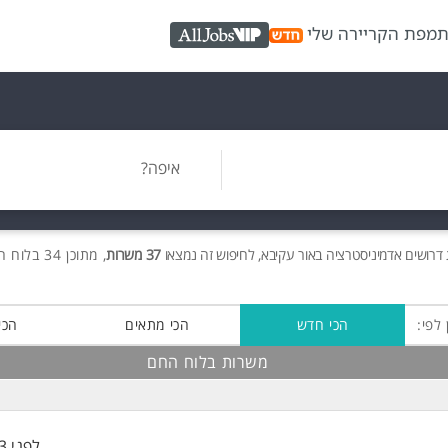
ת
מפת הקריירה שלי
AllJobs VIP
איפה?
דרושים
אדמיניסטרציה באור עקיבא, לחיפוש זה נמצאו
37 משרות
, מתוכן 34 בלוח החם חינם!
 לפי:
הכי חדש
הכי מתאים
הכי
משרות בלוח החם
לפני 13 דקות