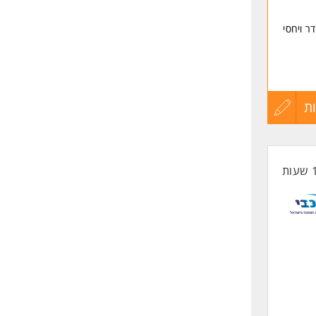
ר ויחסי
ת
עדכון
קורות
החיים
לפני
שליחה