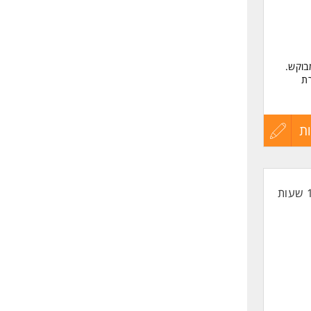
בוקש.
רת
ת
עדכון
קורות
החיים
לפני
שליחה