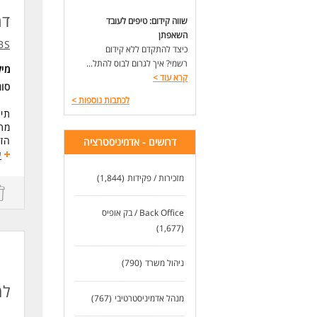
לעו
דר
שווה קידום: טיפים לעובד
השאפתן
BS
כיצד להתקדם ללא קידום
רשמי? איך לגרום לבוס להתל...
מי
קרא עוד
>
סו
לכתבות נוספות
>
תיא
מתן
הז
דרושים - אדמיניסטרציה
פתר
ע
גבי
מזכירות / פקידות
(1,844)
דרי
דרי
Back Office / בק אופיס
ניס
(1,677)
רמת
יכו
ניהול משרד
(790)
תנא
א', ג', ה' 19:00
למ
מנהל אדמיניסטרטיבי
(767)
עבו