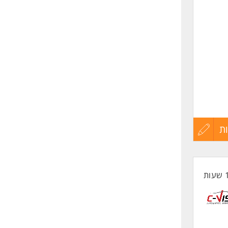
שליחה
ת
עדכון
קורות
החיים
לפני
שליחה