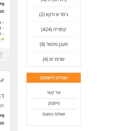
מי
סו
ג'סר א זרקא (2)
- ה
- ק
קיסריה (424)
- ע
האס
ע
מעגן מיכאל (8)
- ת
- ב
שדות ים (4)
דרי
- א
- של
- ר
עומדים לרשותכם
- נ
- י
צור קשר
- י
דר
- י
פייסבוק
חב
לעו
שאלות נפוצות
מי
סוג