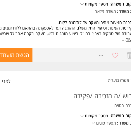
קום המשרה:
מספר מקומות
ג משרה:
משרה מלאה
כנת הצעות מחיר ומעקב עד להזמנת לקוח.
ליטת הזמנות וטיפול החל משלב ההזמנה ועד לאספקתה בהתאם ללוח זמנים מ
בודה מול ספקים בארץ ובחו"ל וביצוע הזמנות רכש, מעקב ובקרה אחר כל שרש
פקה, קידומים/דחיות בהתאם לתחזית החברה.
וד
...
פעול האספקה מול המחסן ועבודה מול גורמים לוגיסטיים במידת הצורך.
דיקות מלאי.
8588742
הגשת מועמדו
שות:
נגלית ברמה גבוהה (דיבור, כתיבה, קריאה) חובה.
יטה טובה ביישומי office.
אש גדול, סדר וארגון.
משרה בלעדית
לפני 1 שעות
יסיון בפריוריטי יתרון.
כולת עבודה בסביבה דינמית.
כולת למידה עצמית.
וש /ה מזכירה /פקידה
כולת עבודה בצוות. המשרה מיועדת לנשים ולגברים כאחד.
רה חסויה
ד משרות ומידע על סי- ויז'ן מערכות מחשוב בע"מ >
קום המשרה:
מספר מקומות
 משרה:
מספר סוגים