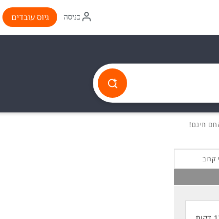
איקון
גיוס עובדים
כניסה
התחברות
 קרוב