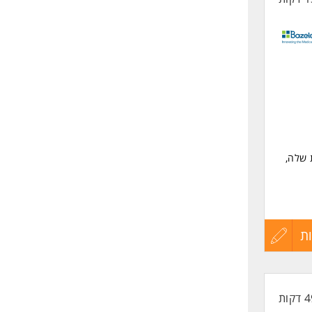
 שלה,
ת
עדכון
קורות
החיים