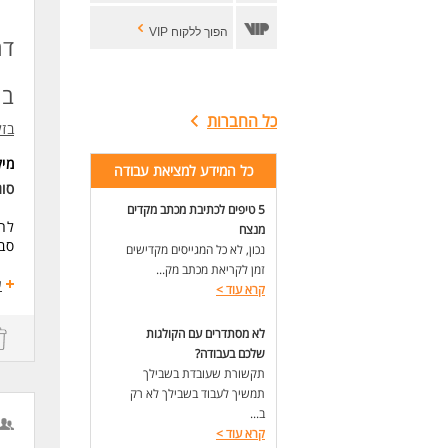
הפוך ללקוח VIP
דר
בח
כל החברות
בז
מי
כל המידע למציאת עבודה
סו
5 טיפים לכתיבת מכתב מקדים
לחב
מנצח
סבי
נכון, לא כל המגייסים מקדישים
זמן לקריאת מכתב מק...
דרי
ע
קרא עוד
>
ניס
יכו
לא מסתדרים עם הקולגות
שלי
שלכם בעבודה?
שלי
תקשורת שעובדת בשבילך
מש
תמשיך לעבוד בשבילך לא רק
המו
ב...
קרא עוד
>