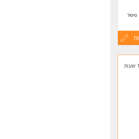
טיפול
ן,
דה עם
ת
עדכון
קורות
החיים
לפני
שליחה