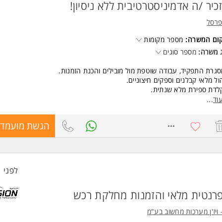
כיר /ה אדמיניסטרטיבית ללא ניסיון!
חד.
פרסל
 משרות ומידע על SVT JOBS >
קום המשרה:
מספר מקומות
 משרה:
מספר סוגים
גרת התפקיד, עבודה שוטפת מול מובילים והכנת הזמנות.
ול מלאי קבלנים וספקים חיצוניים.
לדת ספירת מלא שנתית.
ן מענה לסניפים הרשת
וד
...
רה מלאה א-ה
8683506
הגשת מועמדו
שות:
יון בעבודה מרובת ממשקים - יתרון משמעותי.
 במערכות אופיס ואקסל חובה.
 SAP יתרון המשרה מיועדת לנשים ולגברים כאחד.
לפני 1 שעות
ד משרות ומידע על שופרסל >
רנטית מלאי והזמנות מחלקת רכש
 ויז'ן מערכות מחשוב בע"מ