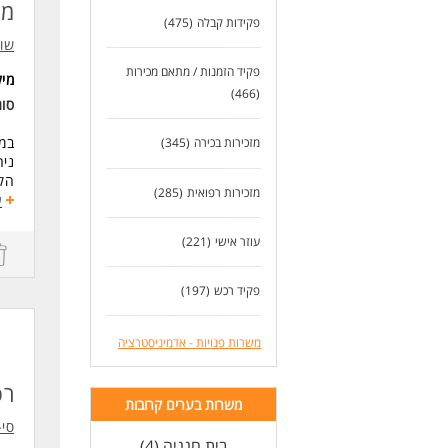
מז
כא
פקידות קבלה
(475)
שו
לעוד
פקיד הזמנות / מתאם מכירות
מי
(466)
סוג
במס
מזכירות בכירה
(345)
ניה
הק
מזכירות רפואית
(285)
מת
ע
מש
עוזר אישי
(221)
דרי
ניס
ידע
פקיד רכש
(197)
ידע במערכת
משרות פנויות - אדמיניסטרציה
לעו
רפ
משרות בערים קרובות
סי-
בית חנניה (4)