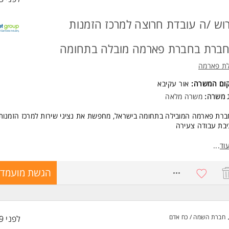
וש /ה עובדת חרוצה למרכז הזמנות
ברת בחברת פארמה מובלה בתחומה
לת פארמה
קום המשרה:
אור עקיבא
ג משרה:
משרה מלאה
רת פארמה המובילה בתחומה בישראל, מחפשת את נציגי שירות למרכז הזמנות
בת עבודה צעירה
שות:
וד
...
יון באדמינסטרציה
לת עבודה תחת לחץ ניהול מספר משימות.
8720775
הגשת מועמדו
טה מלאה ביישומי מחשב ואופיס
טה בתוכנת סאפ- לא חובה
רה מלאה
דעה פונה לנשים וגברים כאחד. המשרה מיועדת לנשים ולגברים כאחד.
חברת השמה / כח אדם
לפני 49 דקות