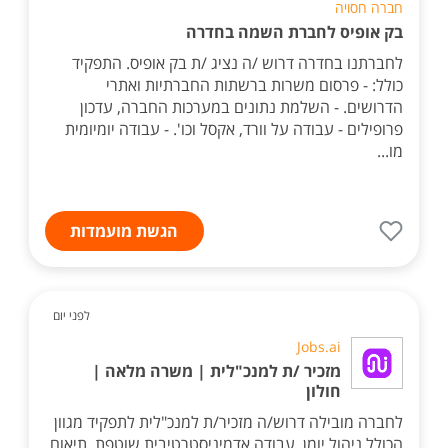
חברה חסויה
בק אופיס לחברת השמה בחדרה
לחברתנו בחדרה דרוש /ה נציג /ת בק אופיס. התפקיד
כולל: - פרסום משרות ברשתות החברתיות ואתרי
הדרושים. - השלמת נתונים במערכות החברה, עדכון
פרופילים - עבודה על וורד, אקסל וכו'. - עבודה יומיומית
מו...
הגשת מועמדות
לפני יום
Jobs.ai
מזכיר /ת למנכ"לית | משרה מלאה |
חולון
לחברה מובילה דרוש/ה מזכיר/ת למנכ"לית לתפקיד מגוון
הכולל ניהול יומן, עבודה אדמיניסטרטיבית שוטפת, תיאום