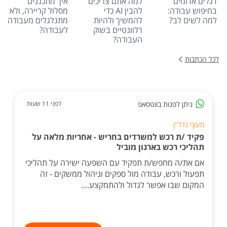
דגלים אדומים
למה אתם צריכים
איך מתכננים
בחיפוש עבודה:
להבין AI כדי
מסלול קריירה, ולא
למה לשים לב?
להמשיך ולהיות
מתגלגלים מעבודה
רלוונטיים בשוק
לעבודה?
העבודה?
לכל הכתבות
ניתן לפנות בווטסאפ
לפני 11 שעות
מעוף נדל"ן
פקיד /ת רכש למשרדים בחריש - אחריות מלאה על
תהליכי רכש בארגון מוביל
אם את/ה מחפש/ת תפקיד עם השפעה ישירה על תהליכי
תפעול ורכש, עבודה מול ספקים וניהול ממשקים - זה
המקום שבו אפשר לגדול ולהתמקצע....