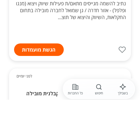
נתיב להשמה מגייסים מתאם/ת פעילות שיווק ויצוא (מנגו
ופלפל) - אזור חדרה / גן שמואל לחברה מובילה בתחום
החקלאות, השיווק והיצוא של תוצ...
הגשת מועמדות
לפני יומיים
קבוצת CivilEng
רכז רכש לחברה יזמית-קבלנית מובילה
בשבילך
חיפוש
כל החברות
לחברה יזמית-קבלנית איכותית דרוש.ה רכז רכש לעבודה
במשרה מלאה במשרדי החברה ניהול תהליך רכש מקצה
לקצה: איסוף צרכים, קבלת הצעות מחיר התקשרות עם
ספקים, השוואת מחירים וניהול מו"מ מעקב אחר אספק...