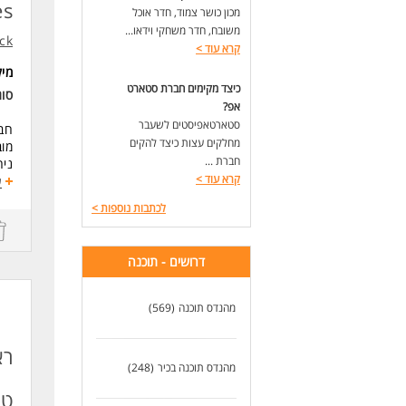
es
- י
מכון כושר צמוד, חדר אוכל
כא
משובח, חדר משחקי וידאו...
ck
קרא עוד
>
לעוד
מי
כיצד מקימים חברת סטארט
סו
אפ?
סטארטאפיסטים לשעבר
מחלקים עצות כיצד להקים
מוב
חברת ...
קרא עוד
>
וקיד
ע
לכתבות נוספות
>
דרי
10+ שנות ניסיון בעולמות BI, data, פתרונות מידע ארגונ
5+ שנות ניסיון בניהול צוותי פיתוח, מנהלים במבנה מטריציוני- חובה
דרושים - תוכנה
ניס
ניס
ניס
מהנדס תוכנה
(569)
מיו
רא
לעוד
מהנדס תוכנה בכיר
(248)
טכ