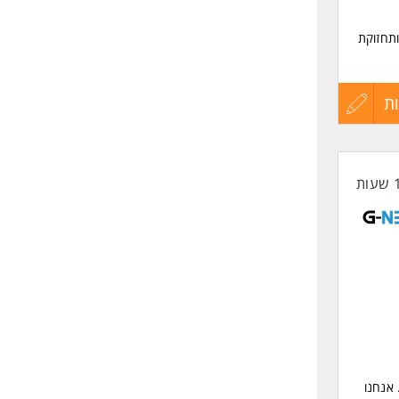
ל פיתוח ותחזוקת
ת
עדכון
קורות
החיים
לפני
שליחה
דה מול SQL server, כולל כתיבת stored procedures, Triggers וQuery
אנחנו