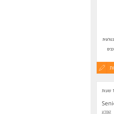
ולוגית
כבים
תים ב
אנליזה,
ת
עדכון
קורות
החיים
פתרונות
Seni
לפני
קומדע