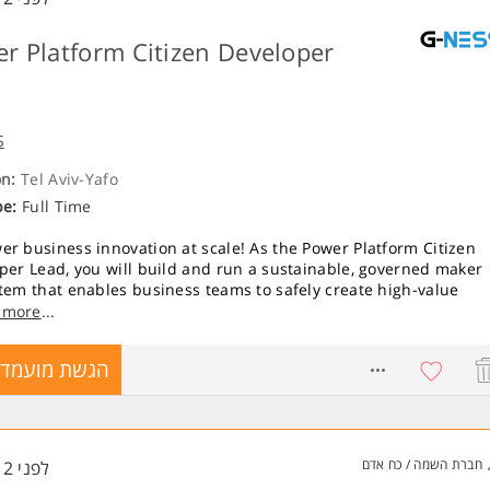
r Platform Citizen Developer
d
S
on:
Tel Aviv-Yafo
pe:
Full Time
r business innovation at scale! As the Power Platform Citizen
per Lead, you will build and run a sustainable, governed maker
tem that enables business teams to safely create high-value
ons within enterprise guardrails.
 more
...
sponsibilities:
8760513
הגשת מועמדו
cal Setup FinOps: Own environment strategies, tenant settings,
licies, and billing/cost-attribution models for Power Apps, Powe
te, and Copilot Studio.
ance ALM Guardrails: Enforce ALM processes and automated
חברת השמה / כח אדם
לפני 12 שעות
ring to protect data, manage app lifecycles, and prevent shado