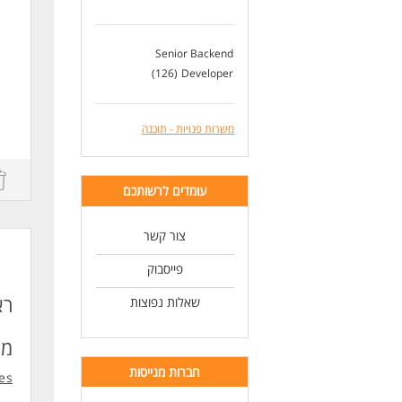
דרי
ניס
Senior Backend
פיתוח בPython וני
Developer
(126)
ניס
שנת
ניס
יכו
משרות פנויות - תוכנה
אנג
דרי
ניסיון 
עומדים לרשותכם
ניס
ניס
ce
ניסי
צור קשר
ניס
.
תוא
פייסבוק
לעו
שאלות נפוצות
מו
r
חברות מגייסות
es
t.