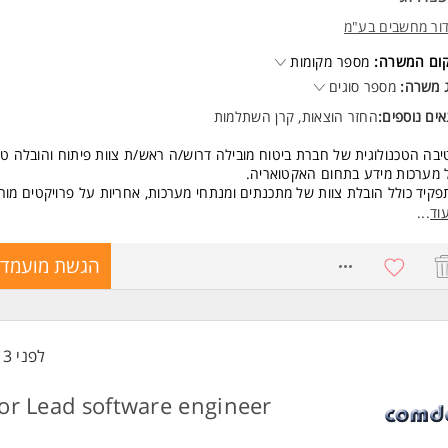
ור מחשבים בע"מ
קום המשרה:
מספר מקומות
 משרה:
מספר סוגים
ים נוספים:
החזר הוצאות, קרן השתלמות
בה הטכנולוגית של חברת ביטוח מובילה דרוש/ה ראש/ת צוות פיתוח והובלה טכנ
מערכות מידע בתחום האקטואריה.
קיד כולל הובלת צוות של מתכנתים ומנתחי מערכות, אחריות על פרויקטים מור
בי ממשקים ועבודה שוטפת מול גורמים עסקיים, לצד הובלה מקצועית של מתכנ
וד
...
ביבת ענן Azureעם תהליכי Databricks.
בנוסף, התפקיד כולל הובלת פיתוח עם שימוש ב AI בענן, לרבות בניית תהליכי 
8763048
הגשת מועמדו
 נתונים והטמעת תהליכי AI שישמשו את צוותי האקטואריה.
ול והובלת צוות פיתוח, כולל הכוונה טכנולוגית Hands-on
ון ארכיטקטורת מערכת ואפיון טכני של פתרונות ותהליכי data מורכבים.
הובלת תהליכי הסבת מערכות מ SQL server לענן Azure כולל תכנון, ביצוע
פטימיזציה.
לפני 13 שעות
ח ותחזוקת מערכות בענן ובSQL Server.
דה שוטפת מול גורמים עסקיים, מתן שירות מקצועי ותרגום הצרכים העסקיים ל
or Lead software engineer
ולוגים.
ול והובלת צוות פיתוח גדול, כולל חניכה, פיתוח מקצועי וניהול ביצועים
ית תכנית עבודה,תיעדוף משימות וניהול עומסים