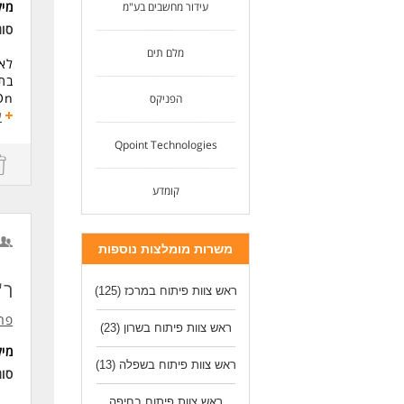
מי
עידור מחשבים בע"מ
סו
מלם תים
הפניקס
ע
תהל
Qpoint Technologies
לעו
בסב
ארג
קומדע
דרי
ניסיון של 4 שנ
ניסיון של 3 שנים לפ
ניסיון 
משרות מומלצות נוספות
ניס
ניסי
ר"
ראש צוות פיתוח במרכז
(125)
ניסי
ניסיון בעב
פרו
ראש צוות פיתוח בשרון
(23)
לעוד 
מי
ראש צוות פיתוח בשפלה
(13)
סו
ראש צוות פיתוח בחיפה