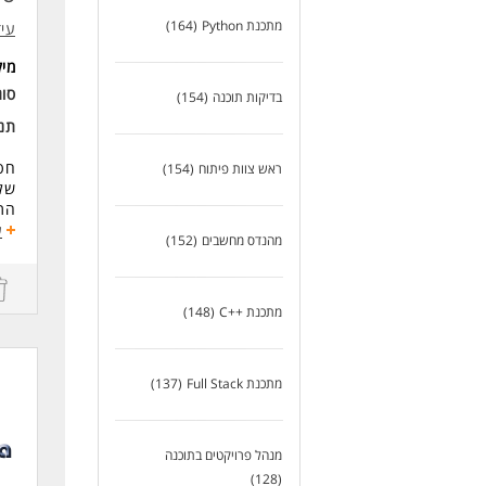
מתכנת Python
(164)
עיד
מי
סוג
בדיקות תוכנה
(154)
תנא
חטי
ראש צוות פיתוח
(154)
של 
התפ
מרו
ע
מהנדס מחשבים
(152)
Python ו SQL-בס
תחקור
ניה
מתכנת ++C
(148)
תכנ
ואו
מתכנת Full Stack
(137)
פיתו
עבו
טכנ
מנהל פרויקטים בתוכנה
ניה
בני
(128)