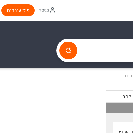
איקון
גיוס עובדים
כניסה
התחברות
 קרוב