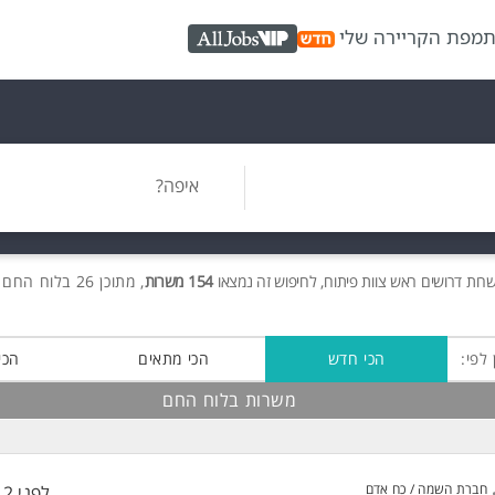
ת
מפת הקריירה שלי
AllJobs VIP
איפה?
שרות
דרושים
ראש צוות פיתוח, לחיפוש זה נמצאו
154 משרות
, מתוכן 26 בלוח החם חינם!
 לפי:
הכי חדש
הכי מתאים
הכי
משרות בלוח החם
חברת השמה / כח אדם
לפני 12 שעות