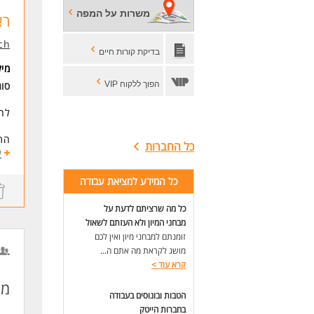
משרות על המפה
רא
ch
בדיקת קורות חיים
מי
הפוך ללקוח VIP
סו
לחב
ot
התפ
כל החברות
ניה
ע
הוב
מתן
כל המידע למציאת עבודה
r
תחז
הטמעת פת
כל מה שרציתם לדעת על
,
ממש
מבחני המיון ולא העזתם לשאול
זומנתם למבחני מיון ואין לכם
דרי
מושג לקראת מה אתם ה...
- נ
קרא עוד
>
לעו
 sql
הטבות ובונוסים בעבודה
- ה
- נ
בחברות הייטק