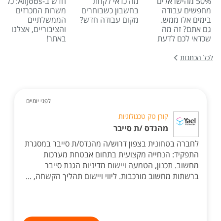
50% מהישראלים
מה כדאי לקחת
חדש ב-AllJobs: כל
מחפשים עבודה
בחשבון כשבוחרים
משרות המכרזים
בימים אלו ממש.
מקום עבודה חדש?
הממשלתיים
גם אתם? זה מה
והציבוריים, אצלנו
שכדאי לכם לדעת
באתר!
לכל הכתבות
לפני יומיים
קורן טק טכנולוגיות
מהנדס /ת סייבר
לחברה בטחונית בצפון דרוש/ה מהנדס/ת סייבר במסגרת
התפקיד: הנחייה מקצועית בתחום אבטחת מערכות
מחשוב. תכנון, הטמעה ויישום מדיניות הגנת סייבר
ברשתות מחשוב מורכבות. ליווי ויישום תהליך הקשחה, ...