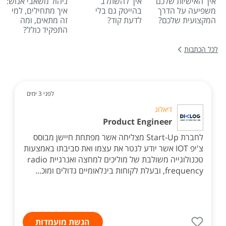
איך האישיות שלכם
איך להשתלב
ניהול משאבי אנוש:
משפיעה על הדרך
בהייטק גם בלי
איך מתחילים, למי
המקצועית שלכם?
לדעת קוד?
זה מתאים, ומה
התפקיד כולל?
לכל הכתבות
לפני 3 ימים
דיאלוג
Product Engineer
לחברת Start-Up מצליחה אשר מפתחת חיישן מבוסס
צ'יפ IOT אשר יודע לנטר את עצמו ואת סביבתו באמצעות
טכנולוגייה משולבת של מוליכים למחצה ואנרגיית radio
frequency, ובעלת לקוחות בינלאומיים גדולים ומוכ...
הגשת מועמדות