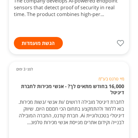
The company develops AI-powered endpoint
sensors that detect proof of security in real
time. The product combines high-per...
הגשת מועמדות
לפני 3 ימים
מיי טרגט בע"מ
16,000 בחודש מתאים לך? - אנשי מכירות לחברת
דיגיטל
לחברת דיגיטל מובילה דרושים /ות אנשי /נשות מכירות.
בוא ללמוד ולהתמקצע בתחום הכי חםםם היום. שיווק
דיגיטלי בטכנולוגיית Ai. חברת קודנט, החברה המובילה
לבנייה וקידום אתרים מגייסת אנשי מכירות טלפונ...