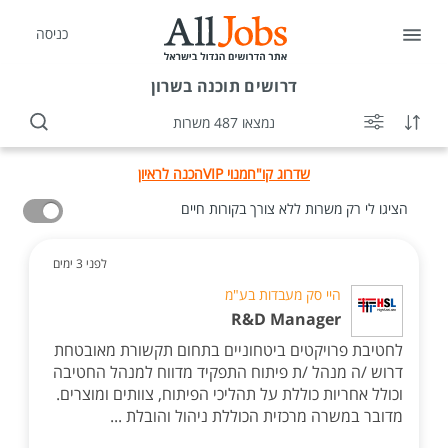
כניסה
דרושים
תוכנה בשרון
נמצאו 487 משרות
שדרוג קו"ח
מנוי VIP
הכנה לראיון
הציגו לי רק משרות ללא צורך בקורות חיים
לפני 3 ימים
היי סק מעבדות בע"מ
R&D Manager
לחטיבת פרויקטים ביטחוניים בתחום תקשורת מאובטחת
דרוש /ה מנהל /ת פיתוח התפקיד מדווח למנהל החטיבה
וכולל אחריות כוללת על תהליכי הפיתוח, צוותים ומוצרים.
מדובר במשרה מרכזית הכוללת ניהול והובלת ...