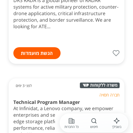
DRS RADA is a global pioneer of RADAR
systems for active military protection, counter-
drone applications, critical infrastructure
protection, and border surveillance. We are
looking for ATE...
הגשת מועמדות
לפני 3 ימים
חברה חסויה
Technical Program Manager
At Infinidat, a Lenovo company, we empower
enterprises and service providers with cutting-
edge storage platforms that redefine
בשבילך
חיפוש
כל החברות
performance, reliability, and cyber resilience at