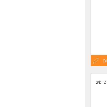
שליחה
ת
עדכון
קורות
2 ימים
החיים
לפני
שליחה