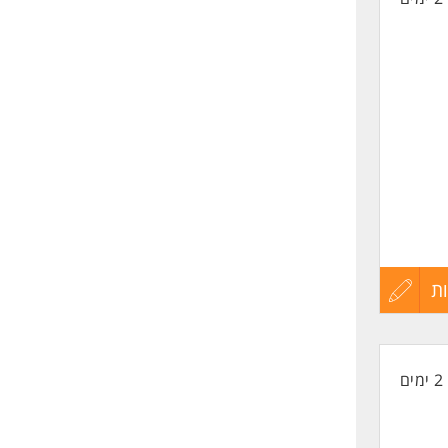
ת
עדכון
קורות
2 ימים
החיים
לפני