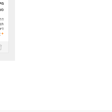
מי
המש
סוג
לעו
דרו
תנא
דיס
ע
דרי
ניס
מס
בני
לעו