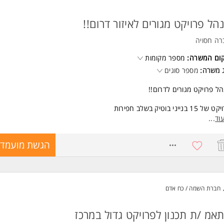
הל פרויקט מגורים לאיזור דרום!!
רה חסויה
קום המשרה:
מספר מקומות
 משרה:
מספר סוגים
ל פרויקט מגורים לדרום!!
ל 15 בנייני בוטיק בשלב חפירות
וד
...
8768612
הגשת מועמדו
נות מידית
דה לטווח הארוך
שות:
יון משמעותי כמנה"פ מגורים- חובה!
חברת השמה / כח אדם
י אנוש מעולים+!!
אמ /ת תכנון לפרויקט גדול במרכז
נות מידית המשרה מיועדת לנשים ולגברים כאחד.