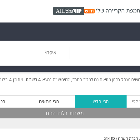
ת
מפת הקריירה שלי
AllJobs VIP
איפה?
ושים
מנהל תכנון מתאים גם למגזר החרדי, לחיפוש זה נמצאו
4 משרות
, מתוכן 4 בלוח החם חינם!
 לפי:
הכי חדש
הכי מתאים
הכי
משרות בלוח החם
חברת השמה / כח אדם