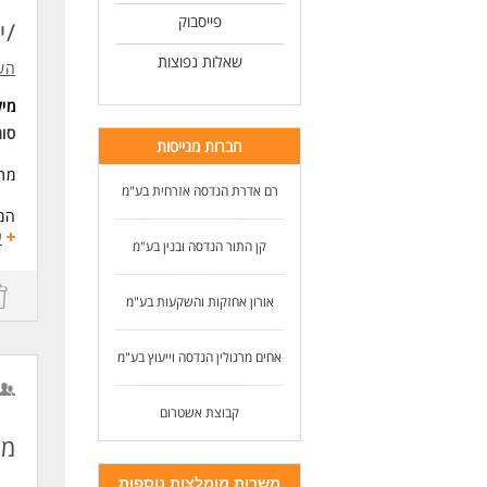
פייסבוק
/י
שאלות נפוצות
הש
מי
סוג
חברות מגייסות
מתא
רם אדרת הנדסה אזרחית בע"מ
המש
ע
קן התור הנדסה ובנין בע"מ
מש
דרי
אורון אחזקות והשקעות בע"מ
הש
מהנ
אחים מרגולין הנדסה וייעוץ בע"מ
קבוצת אשטרום
מער
מנ
רכי
משרות מומלצות נוספות