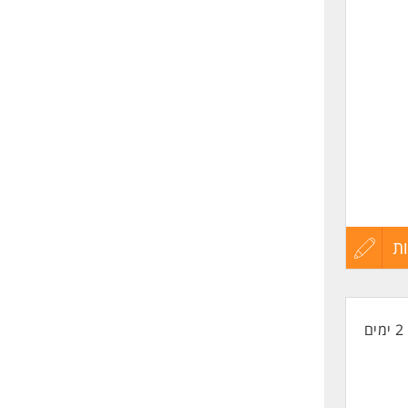
שליחה
ת
עדכון
קורות
2 ימים
החיים
ת, שלד,
לפני
פ ותוכנות