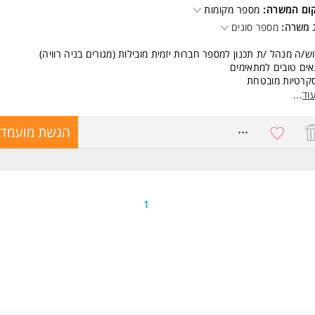
קום המשרה:
מספר מקומות
רה מיועדת לגברים ונשים כאחד המשרה מיועדת לנשים ולגברים כאחד.
 משרה:
מספר סוגים
ד משרות ומידע על השמת חן >
ש/ה מנהל /ת תכנון למספר חברות יזמית מובילות (מגורים בניה רוויה)
ים טובים למתאימים
קרטיות מובטחת
וד
...
שות:
יון בתפקיד דומה בענף הבניה
8740650
הגשת מועמדו
פר תקנים
 ברק,תל אביב,ירושלים,ראש העין,פתח תקוה המשרה מיועדת לנשים ולגברים כא
ד משרות ומידע על As Hr >
1