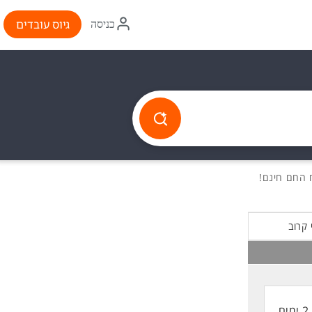
איקון
גיוס עובדים
כניסה
התחברות
 קרוב
2 ימים