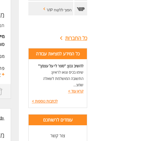
הפוך ללקוח VIP
מנ
חב
מי
כל החברות
סוג
כל המידע למציאת עבודה
מנה
להשיב נכון: "ספר לי על עצמך"
פרויקט ש
שימו בכיס וצאו לראיון:
ע
התשובה המושלמת לשאלה
שמצ...
קרא עוד
>
זמי
עבו
לכתבות נוספות
>
דרי
ניס
עומדים לרשותכם
יחס
מת
צור קשר
זמי