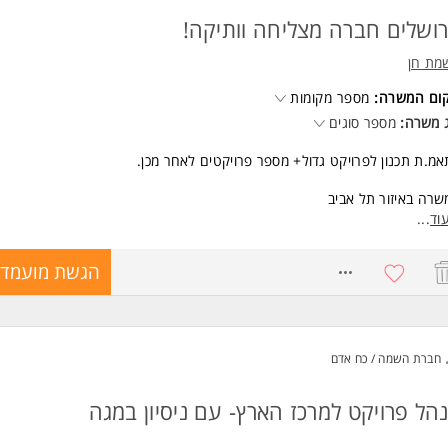
רושלים חברה מצליחה וותיקה!
מת חן
קום המשרה:
מספר מקומות
 משרה:
מספר סוגים
מ.ת תכנון לפרויקט גדול+ מספר פרויקטים לאחר מכן.
רה באיזור תל אביב
וד
...
רה מלאה!
8745074
הגשת מועמדו
שות:
כלת:
דס/ת /אדריכל/ית/ הנדסאי/ת- חובה!
חברת השמה / כח אדם
ניסיון מקצועי של לפחות 5 שנים בתיאום תכנון בפרויקטים גדולים עתירי אדריכלו
כות, פיתוח, תשתיות עירוניות
הל פרויקט למרכז הארץ- עם ניסיון במגה
שליטה מלאה בכל נושא הBIM וניהולו+ שליטה מלאה בוויטמין אוטוקאד, סקצ'א
ב התיאום תכנון.