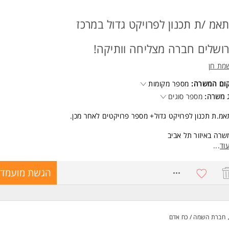
אמ /ת תכנון לפרויקט גדול במרכז
רושלים חברה מצליחה וותיקה!
מת חן
קום המשרה:
מספר מקומות
 משרה:
מספר סוגים
מ.ת תכנון לפרויקט גדול+ מספר פרויקטים לאחר מכן.
רה באיזור תל אביב
וד
...
רה מלאה!
8745074
הגשת מועמדו
שות:
כלת:
דס/ת /אדריכל/ית/ הנדסאי/ת- חובה!
חברת השמה / כח אדם
ניסיון מקצועי של לפחות 5 שנים בתיאום תכנון בפרויקטים גדולים עתירי אדריכלו