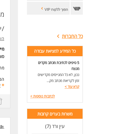
הפוך ללקוח VIP
מת
/י
כל החברות
הש
מי
כל המידע למציאת עבודה
סוג
5 טיפים לכתיבת מכתב מקדים
מתא
מנצח
נכון, לא כל המגייסים מקדישים
המש
זמן לקריאת מכתב מק...
ע
קרא עוד
>
מש
לכתבות נוספות
>
דרי
הש
משרות בערים קרובות
מהנ
עין ורד (7)