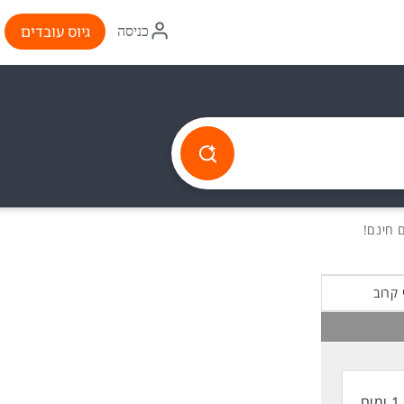
איקון
גיוס עובדים
כניסה
התחברות
 קרוב
1 ימים