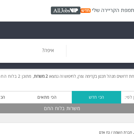
ת
מפת הקריירה שלי
AllJobs VIP
איפה?
רות
דרושים
מנהל תכנון בקדימה צורן, לחיפוש זה נמצאו
2 משרות
, מתוכן 2 בלוח החם חינם!
 לפי:
הכי חדש
הכי מתאים
הכי
משרות בלוח החם
חברת השמה / כח אדם