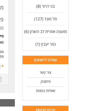
מער
בני דרור (8)
מנ
רכי
פר
תל מונד (127)
ידע
הש
איז
מועצה אזורית לב השרון (6)
מי
סוג
יחס
כפר יעבץ (1)
זמי
מנה
מדו
מש
עומדים לרשותכם
ע
*המ
הוב
צור קשר
לעו
דרי
פייסבוק
ניס
שאלות נפוצות
מהנ
יחס
חברות מגייסות