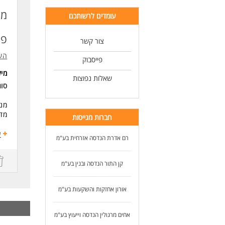
מער
מנ
עומדים לרשותכם
רכי
פר
צור קשר
ידע
הש
איז
פייסבוק
מי
שאלות נפוצות
סוג
יחס
זמי
מנה
מדו
מש
חברות מגייסות
ע
*המ
רם אדרת הנדסה אזרחית בע"מ
הוב
לעו
דרי
קן התור הנדסה ובנין בע"מ
ניס
מהנ
אורון אחזקות והשקעות בע"מ
יחס
אחים מרגולין הנדסה וייעוץ בע"מ