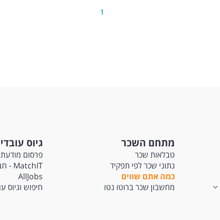
נות מידית
1
רה מיועדת לגברים ונשים כאחד המשרה מיועדת לנשים ולגברים כאחד.
ד משרות ומידע על השמת חן >
מתחם השכר
גיוס עובדי
טבלאות שכר
פרסום מודעת 
נתוני שכר לפי תפקיד
tchIT
כמה אתם שווים
AllJobs
מחשבון שכר ברוטו נטו
חיפוש וגיוס ע