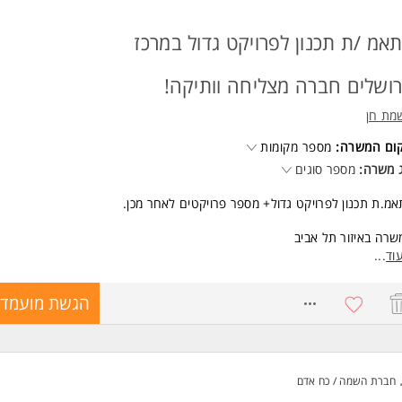
אמ /ת תכנון לפרויקט גדול במרכז
רושלים חברה מצליחה וותיקה!
מת חן
קום המשרה:
מספר מקומות
 משרה:
מספר סוגים
מ.ת תכנון לפרויקט גדול+ מספר פרויקטים לאחר מכן.
רה באיזור תל אביב
וד
...
רה מלאה!
8745074
הגשת מועמדו
שות:
כלת:
דס/ת /אדריכל/ית/ הנדסאי/ת- חובה!
חברת השמה / כח אדם
ניסיון מקצועי של לפחות 5 שנים בתיאום תכנון בפרויקטים גדולים עתירי אדריכלו