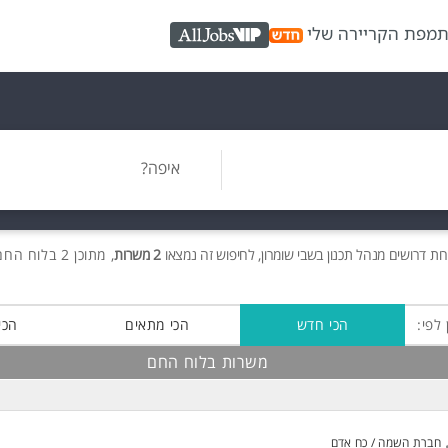
ת
מפת הקריירה שלי
AllJobs VIP
איפה?
רות
דרושים
מנהל תכנון בשבי שומרון, לחיפוש זה נמצאו
2 משרות
, מתוכן 2 בלוח החם חינם!
 לפי:
הכי חדש
הכי מתאים
הכי
משרות בלוח החם
חברת השמה / כח אדם