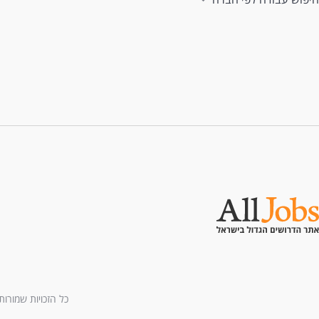
כל הזכויות שמורות לחברת All U Need בע"מ - בני ברמן 2, מגדל 