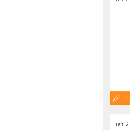
ת
עדכון
קורות
2 ימים
החיים
ת, שלד,