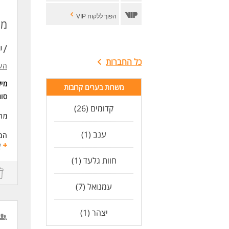
הפוך ללקוח VIP
מת
/י
כל החברות
הש
מי
משרות בערים קרובות
סוג
קדומים (26)
מתא
ענב (1)
המש
ע
מש
חוות גלעד (1)
דרי
הש
עמנואל (7)
מהנ
יצהר (1)