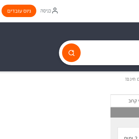
איקון
גיוס עובדים
כניסה
התחברות
 קרוב
2 ימים