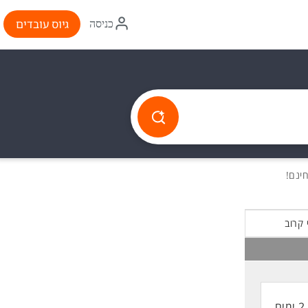
איקון
גיוס עובדים
כניסה
התחברות
 קרוב
2 ימים