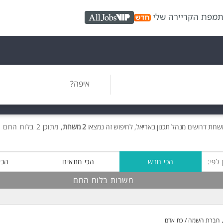
ת
מפת הקריירה שלי
AllJobs VIP
איפה?
שרות
דרושים
מנהל תכנון באריאל, לחיפוש זה נמצאו
2 משרות
, מתוכן 2 בלוח החם חינם!
 לפי:
הכי חדש
הכי מתאים
הכי
משרות בלוח החם
חברת השמה / כח אדם