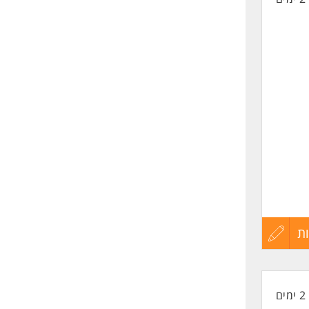
ת
עדכון
קורות
2 ימים
החיים
ת, שלד,