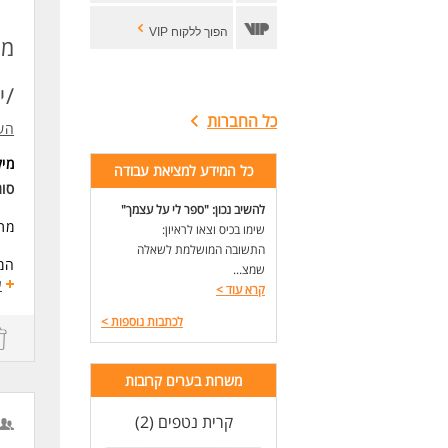
הפוך ללקוח VIP
מת
/י
כל החברות
הש
מי
כל המידע למציאת עבודה
סוג
להשיב נכון: "ספר לי על עצמך"
מתא
שימו בכיס וצאו לראיון:
התשובה המושלמת לשאלה
המש
שמצ...
ע
קרא עוד
>
מש
לכתבות נוספות
>
דרי
הש
משרות בערים קרובות
מהנ
קרית נטפים (2)