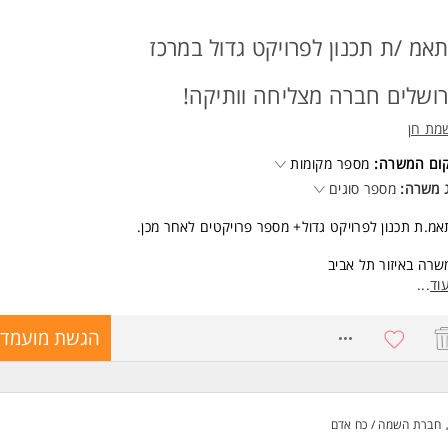
אמ /ת תכנון לפרויקט גדול במרכז
רושלים חברה מצליחה וותיקה!
מת חן
קום המשרה:
מספר מקומות
 משרה:
מספר סוגים
מ.ת תכנון לפרויקט גדול+ מספר פרויקטים לאחר מכן.
רה באיזור תל אביב
וד
...
רה מלאה!
8745074
הגשת מועמדו
שות:
כלת:
דס/ת /אדריכל/ית/ הנדסאי/ת- חובה!
חברת השמה / כח אדם
ניסיון מקצועי של לפחות 5 שנים בתיאום תכנון בפרויקטים גדולים עתירי אדריכלו