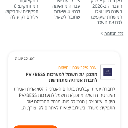
לאן זז הכסף? שוק
איך לדעת איזו
המקצועות
העבודה ב-2026
עבודה מתאימה
המתחזקים: 8
משנה כיוון ואלו
לכם? 4 שאלות
תפקידים שהביקוש
המשרות שיקפיצו
שחובה לשאול
אליהם רק עולה
לכם את השכר
לכל הכתבות
לפני 20 שעות
יערה פיינר-אבחון והשמה
מתכנן /ת חשמל למערכות PV /BESS
לחברת אנרגיה מתחדשת
לחברה יזמית וקבלנית בתחום האנרגיה הסולארית ואגירת
האנרגיה דרוש/ה מתכנן/ת חשמל למערכות PV/BESS
מיקום: אזור צפון-מרכז כפיפות: מנהל ההנדסה אופי
התפקיד: משרד, בשילוב יציאות לאתרים לפי צורך. ה...