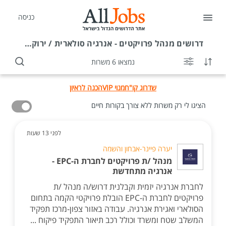
כניסה
דרושים
מנהל פרויקטים - אנרגיה סולארית / ירוקה בחיפה
נמצאו 6 משרות
שדרוג קו"ח
מנוי VIP
הכנה לראיון
הציגו לי רק משרות ללא צורך בקורות חיים
לפני 13 שעות
יערה פיינר-אבחון והשמה
מנהל /ת פרויקטים לחברת ה-EPC -
אנרגיה מתחדשת
לחברת אנרגיה יזמית וקבלנית דרוש/ה מנהל /ת
פרויקטים לחברת ה-EPC הובלת פרויקטי הקמה בתחום
הסולארי ואגירת אנרגיה. עבודה באזור צפון-מרכז תפקיד
המשלב שטח ומשרד וכולל רכב תיאור התפקיד פיקוח ...