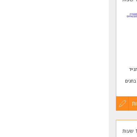
נייד
בחגים
ת
עדכון
ון
קורות
החיים