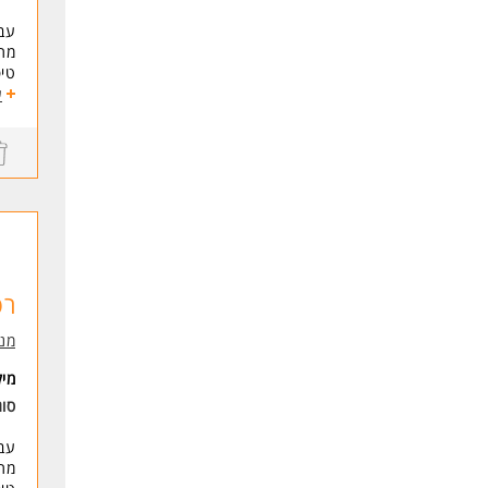
עבו
מתן
טיפ
סרי
ע
דרי
ניס
תוד
- נ
-מ
* ה
רפ
לעו
מנו
מי
סו
עבו
מתן