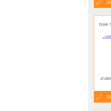
ת
עדכון
קורות
החיים
לפני
שליחה
 החברה,
ת
עדכון
קורות