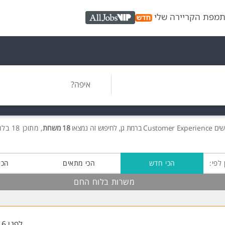
ת
מפת הקריירה שלי
AllJobs VIP
איפה?
שים
Customer Experience ברמת גן, לחיפוש זה נמצאו
18 משרות
, מתוכן 18 בלוח החם חינם!
 לפי:
הכי חדש
הכי מתאים
הכי
משרות בלוח החם
לפני 16 שעות