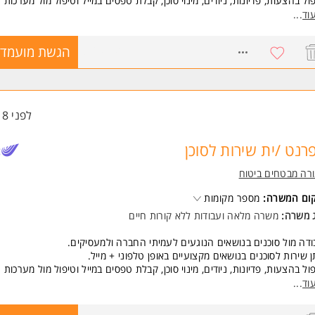
ול בהצעות, פדיונות, ניודים, מינוי סוכן, קבלת טפסים במייל וטיפול מול מערכות
קות, הקמת בקשות ועוד.
וד
...
שות:
8764992
הגשת מועמדו
יון מתפקידי שירות ובעבודה מול לקוחות- חובה
עת שירות גבוהה ונכונות למתן שירות
יתן לשלב עבודה מהבית לאחר תקופת ההכשרה ובכפוף לאישור מנהל
שרה מלאה
לפני 18 שעות
משרה מיועדת לנשים ולגברים כאחד.
רנט /ית שירות לסוכן
ד משרות ומידע על מנורה מבטחים ביטוח >
רה מבטחים ביטוח
קום המשרה:
מספר מקומות
ג משרה:
משרה מלאה
ו
עבודות ללא קורות חיים
דה מול סוכנים בנושאים הנוגעים לעמיתי החברה ולמעסיקים.
 שירות לסוכנים בנושאים מקצועיים באופן טלפוני + מייל.
ול בהצעות, פדיונות, ניודים, מינוי סוכן, קבלת טפסים במייל וטיפול מול מערכות
קות, הקמת בקשות ועוד.
וד
...
שות: