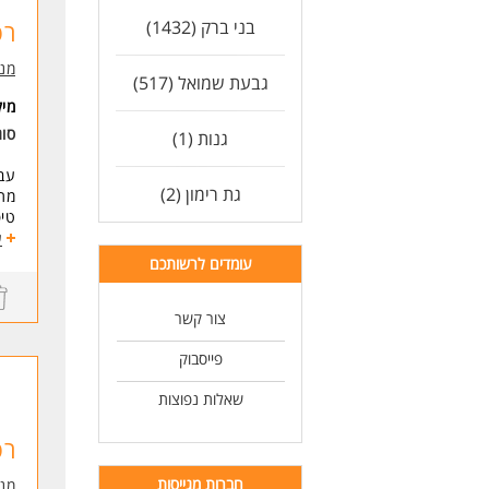
- 
בני ברק (1432)
רפ
דרי
ניס
מנו
גבעת שמואל (517)
לקר
מי
* ה
סו
גנות (1)
לעו
עבו
גת רימון (2)
מתן
טיפ
סרי
ע
עומדים לרשותכם
דרי
ניס
תוד
צור קשר
- נ
-מ
פייסבוק
שאלות נפוצות
* ה
רפ
לעו
חברות מגייסות
מנו