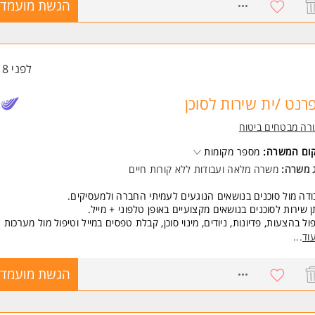
8759993
הגשת מועמדו
יון מתפקידי שירות ובעבודה מול לקוחות- חובה
עת שירות גבוהה ונכונות למתן שירות
יתן לשלב עבודה מהבית לאחר תקופת ההכשרה ובכפוף לאישור מנהל
שרה מלאה
לפני 18 שעות
משרה מיועדת לנשים ולגברים כאחד.
רנט /ית שירות לסוכן
ד משרות ומידע על מנורה מבטחים ביטוח >
רה מבטחים ביטוח
קום המשרה:
מספר מקומות
ג משרה:
משרה מלאה
ו
עבודות ללא קורות חיים
דה מול סוכנים בנושאים הנוגעים לעמיתי החברה ולמעסיקים.
 שירות לסוכנים בנושאים מקצועיים באופן טלפוני + מייל.
ול בהצעות, פדיונות, ניודים, מינוי סוכן, קבלת טפסים במייל וטיפול מול מערכות
קות, הקמת בקשות ועוד.
וד
...
שות:
8762839
הגשת מועמדו
יון מתפקידי שירות ובעבודה מול לקוחות- חובה
עת שירות גבוהה ונכונות למתן שירות
יתן לשלב עבודה מהבית לאחר תקופת ההכשרה ובכפוף לאישור מנהל
שרה מלאה