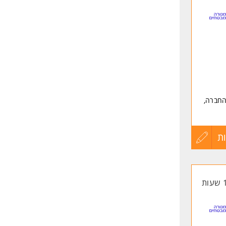
לפני
שליחה
רסי הפטור - או
 החברה,
ת
עדכון
קורות
החיים
לפני