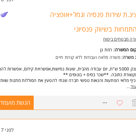
יג.ת שירות פנסיה וגמל+אופציה
תמחות בשיווק פנסיוני
רה מבטחים ביטוח
קום המשרה:
רמת גן
ג משרה:
משרה מלאה
ו
עבודות ללא קורות חיים
מענק 5000 ש"ח, יום עבודה מהבית, שעות גמישות,אפשרויות קידום, אפשרות להת
שורת כתובה. **שכר בסיס + בונוסים **
כיף מלאי הפתעות והנאות נופשי חברה שנתי להטעין את הסוללות מתנות שוות 
ירה יציבה עם אופק התפתחות לטווח ארוך
וד
...
 ייראה היום שלך:
בודה במוקד השירות הלקוחות של חברת מנורה מבטחים פנסיה - כולל אופציה
8768493
הגשת מועמדו
מחות בשיווק פנסיוני!
ענה לשיחות נכנסות לעמיתי החברה בתחום הפנסיה והגמל.
מסלול לשווק הפנסיוני מיועד לכל מי שחולם להיות משווק פנסיוני - אופציה למימ
מודים ע"ח החברה.
משרה ממוקמת בבורסה רמת גן קו רכבת
לפני 17 שעות
משרה פונה לגברים ונשים כאחד ומתאימה לא.נשים עם מוגבלות