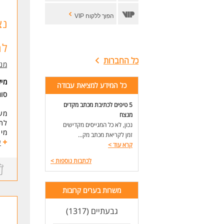
הפוך ללקוח VIP
נצ
לה
כל החברות
מנו
מי
כל המידע למציאת עבודה
סו
5 טיפים לכתיבת מכתב מקדים
מנצח
לתק
נכון, לא כל המגייסים מקדישים
מי 
זמן לקריאת מכתב מק...
קרי
ע
קרא עוד
>
איך
- ע
לכתבות נוספות
>
להת
- מ
- ה
משרות בערים קרובות
הלי
- ה
גבעתיים (1317)
- ה