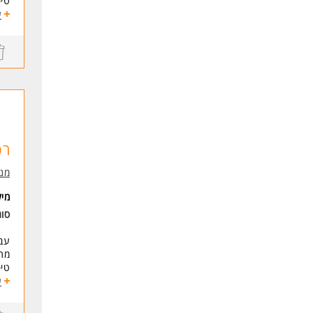
טיפ
סרי
ע
דרי
ניס
תוד
- נ
-מ
* ה
רפ
לעו
מנו
מי
סו
עבו
מתן
טיפ
סרי
ע
דרי