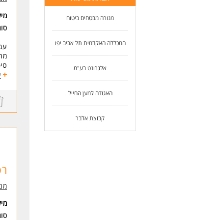
מי
מנורה מבטחים ביטוח
סו
המכללה האקדמית תל אביב יפו
עבו
מתן
טיפ
אלגרונט בע"מ
סרי
ע
דרי
האגודה למען החייל
ניס
תוד
קבוצת אלבר
- נ
-מ
* ה
רפ
לעו
מנו
מי
סו