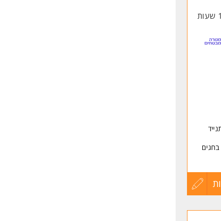
החיים
לפני
שליחה
נייד
בחגים
ת
עדכון
ון
קורות