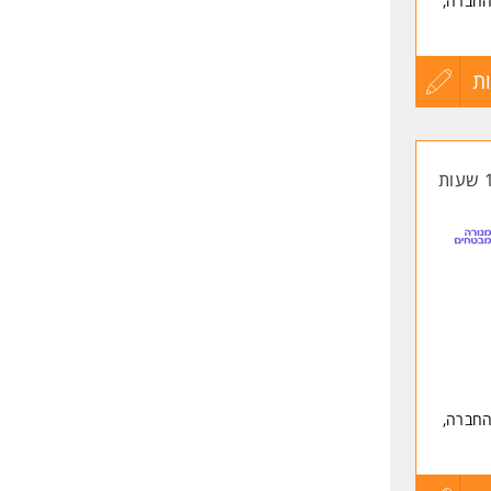
 החברה,
ת
עדכון
קורות
החיים
לפני
שליחה
 החברה,