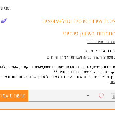
לפני 19 שעות
משרה מיועדת לנשים ולגברים כאחד.
יג.ת שירות פנסיה וגמל+אופציה
ד משרות ומידע על מנורה מבטחים ביטוח >
תמחות בשיווק פנסיוני
רה מבטחים ביטוח
קום המשרה:
רמת גן
ג משרה:
משרה מלאה
ו
עבודות ללא קורות חיים
מענק 5000 ש"ח, יום עבודה מהבית, שעות גמישות,אפשרויות קידום, אפשרות להת
שורת כתובה. **שכר בסיס + בונוסים **
כיף מלאי הפתעות והנאות נופשי חברה שנתי להטעין את הסוללות מתנות שוות 
ירה יציבה עם אופק התפתחות לטווח ארוך
וד
...
 ייראה היום שלך:
בודה במוקד השירות הלקוחות של חברת מנורה מבטחים פנסיה - כולל אופציה
8766143
הגשת מועמדו
מחות בשיווק פנסיוני!
ענה לשיחות נכנסות לעמיתי החברה בתחום הפנסיה והגמל.
מסלול לשווק הפנסיוני מיועד לכל מי שחולם להיות משווק פנסיוני - אופציה למימ
מודים ע"ח החברה.