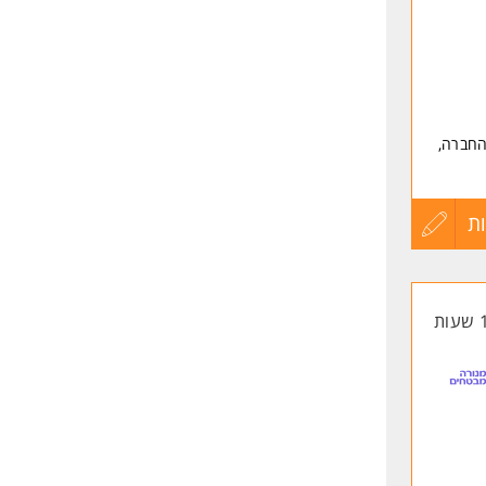
שליחה
 החברה,
ת
עדכון
קורות
החיים
לפני
שליחה