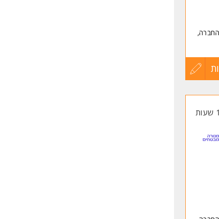
 החברה,
ת
עדכון
קורות
החיים
לפני
שליחה