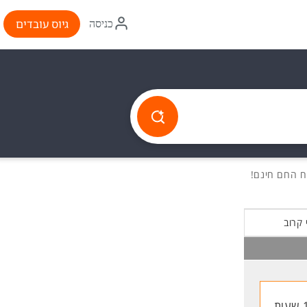
איקון
גיוס עובדים
כניסה
התחברות
 קרוב