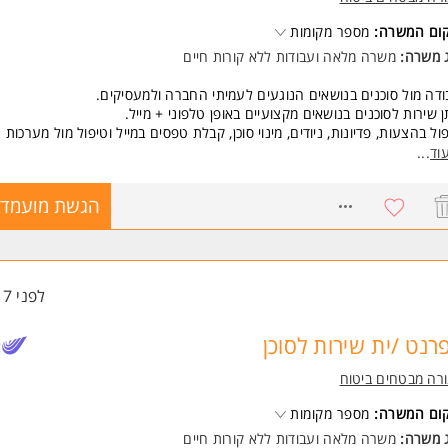
קום המשרה:
מספר מקומות
ג משרה:
משרה מלאה
ו
עבודות ללא קורות חיים
דה מול סוכנים בנושאים הנוגעים לעמיתי החברה ולמעסיקים.
 שירות לסוכנים בנושאים מקצועיים באופן טלפוני + מייל.
ול בהצעות, פדיונות, ניודים, מינוי סוכן, קבלת טפסים במייל וטיפול מול מערכות
קות, הקמת בקשות ועוד.
וד
...
שות:
8761118
הגשת מועמדו
יון מתפקידי שירות ובעבודה מול לקוחות- חובה
עת שירות גבוהה ונכונות למתן שירות
יתן לשלב עבודה מהבית לאחר תקופת ההכשרה ובכפוף לאישור מנהל
שרה מלאה
לפני 17 שעות
משרה מיועדת לנשים ולגברים כאחד.
רנט /ית שירות לסוכן
ד משרות ומידע על מנורה מבטחים ביטוח >
רה מבטחים ביטוח
קום המשרה:
מספר מקומות
ג משרה:
משרה מלאה
ו
עבודות ללא קורות חיים