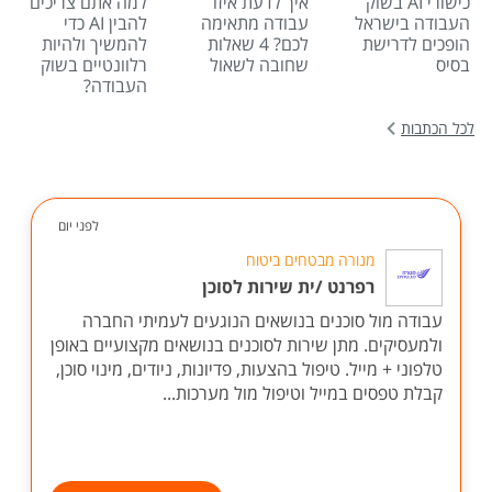
כישורי AI בשוק
איך לדעת איזו
למה אתם צריכים
העבודה בישראל
עבודה מתאימה
להבין AI כדי
הופכים לדרישת
לכם? 4 שאלות
להמשיך ולהיות
בסיס
שחובה לשאול
רלוונטיים בשוק
העבודה?
לכל הכתבות
לפני יום
מנורה מבטחים ביטוח
רפרנט /ית שירות לסוכן
עבודה מול סוכנים בנושאים הנוגעים לעמיתי החברה
ולמעסיקים. מתן שירות לסוכנים בנושאים מקצועיים באופן
טלפוני + מייל. טיפול בהצעות, פדיונות, ניודים, מינוי סוכן,
קבלת טפסים במייל וטיפול מול מערכות...