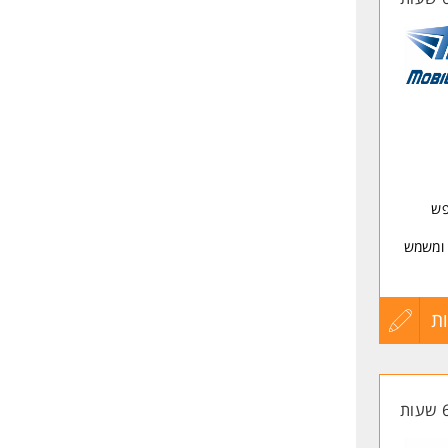
לאיי מחפש
 ומשמש
רי
ת
עדכון
קורות
ות
החיים