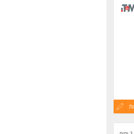
לפני
שליחה
ת
עדכון
קורות
2 ימים