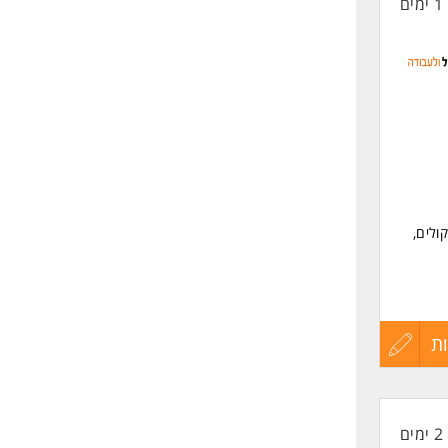
1 ימים
החיים
לפני
שליחה
ולים,
ת
עדכון
קורות
2 ימים
החיים