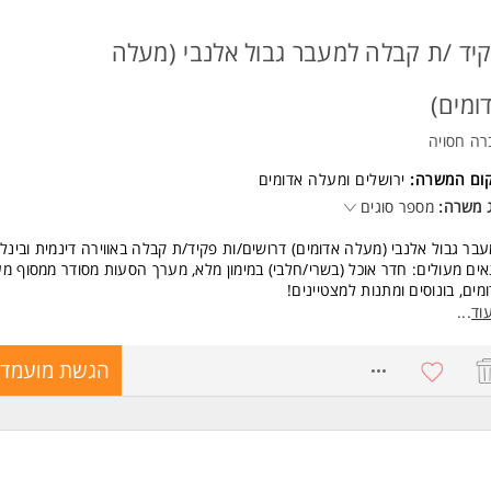
24/7 כולל שישי שבת
ות צבאי מלא המשרה מיועדת לנשים ולגברים כאחד.
יד /ת קבלה למעבר גבול אלנבי (מעלה
 משרות ומידע על קבוצת T&M ישראל סניף השרון >
ומים)
רה חסויה
קום המשרה:
ירושלים
ו
מעלה אדומים
 משרה:
מספר סוגים
בר גבול אלנבי (מעלה אדומים) דרושים/ות פקיד/ת קבלה באווירה דינמית ובינלא
ים מעולים: חדר אוכל (בשרי/חלבי) במימון מלא, מערך הסעות מסודר ממסוף מ
מים, בונוסים ומתנות למצטיינים!
גרת התפקיד: קבלת קהל פרונטלית, ביצוע המרות כספים והחזרי מע"מ לתיירים
וד
...
קת זכאויות במגוון נושאים, הזמנת פריטים ועוד.
8592251
הגשת מועמדו
ודה במשמרות:
בוקר- 07:30-14:30 | ערב- 14:00-23:00 | לילה - 23:00-07:30 |שישי ושב
07:30-18:
שות:
גלית ועברית ברמה טובה - חובה.