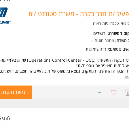
עיל /ת חדר בקרה - משרת סטודנט /ית
ילאיי טכנולוגיות ראיה
קום המשרה:
ירושלים
 משרה:
מספר סוגים
ים נוספים:
קרן השתלמות
מרכז הבקרה התפעולי (Operations Control Center - OCC) של מובי
ילים/ות מצוינים/ות נוספים/ות!
 הבקרה החדשני והמתקדם נמצא בקמפוס של מובילאיי בהר חוצבים, ירושלים,
טור כלל מערכות הביטחון, הבטיחות והתפעול בכל אתרי החברה.
וד
...
מדובר במרכז בקרה הפועל 24/7 ומהווה את מרכז הניטור והשירות המרכזי לכל את
ילאיי ברחבי העולם.
8690146
הגשת מועמדו
קיד דורש הגעה למשרדי החברה בירושלים.
מי אחריות:
ימוש במערכות דיגיטליות לניטור ובקרה של מערכות ביטחון ובטיחות, כגון: מצלמ
חה, מערכות גילוי פריצה, מערכות גילוי אש, מעליות ומערכות נוספות.
לפני 6 שעות
עקב אחר תצוגות מצלמות אבטחה על גבי קירות מסכים ומערכות בקרת כניסה.
יפול באירועים והעברת התראות לגורמים הרלוונטיים.