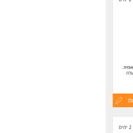
החיים
לפני
שליחה
ומית.
עלה
,
ת
עדכון
ת-
קורות
2 ימים
החיים