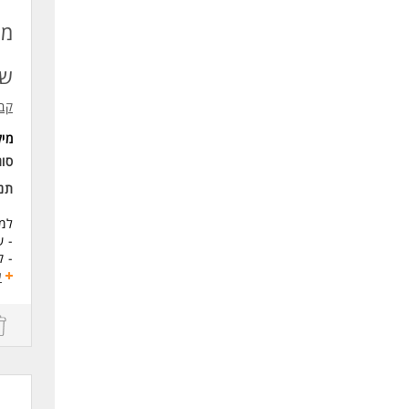
לעו
ש"
קבוצת T&M
מי
סוג
תנא
למר
- שכר 1
- ק
- א
ע
- משמרו
- נ
צוו
לפרטי
דרי