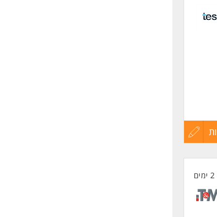
לפני
אחד.
שליחה
ת
עדכון
קורות
 להתאים
2 ימים
החיים
לפני