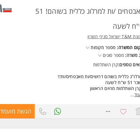
ד משרות ומידע על אורטל משאבי אנוש (באר שבע) >
מאבטחים /ות למרלוג כללית בשוהם! 51
ח לשעה
 ישראל סניף השרון
קום המשרה:
מספר מקומות
 משרה:
מספר סוגים
ים נוספים:
קרן השתלמות
לו"ג כללית בשוהם דרושים/ות מאבטחים/ות!!
5 ש"ח לשעה
רן השתלמות מהיום הראשון
רוחות+ חדר כושר מסובסד
וד
...
ת 24/7 כולל סופי שבוע
יתן ללמוד בעמדה
8316109
הגשת מועמדו
ת אבטחה צעיר וחם עם מגוון אפשריות קידום!
ם מאי 054-4975348
שות: