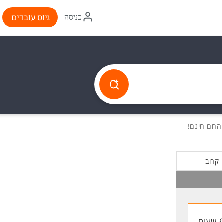
איקון
גיוס עובדים
כניסה
התחברות
 קרוב