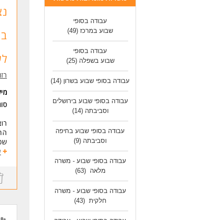
תנא
נצ
קלי
מער
עבודה בסופי
הכ
שבוע במרכז
(49)
סבי
אופ
עבודה בסופי
לש
הטב
שבוע בשפלה
(25)
דרי
רזומה zume
עבודה בסופי שבוע בשרון
(14)
- ש
- זמינ
מי
- ר
עבודה בסופי שבוע בירושלים
סוג
- נ
וסביבתה
(14)
ההכ
רוצ
עבודה בסופי שבוע בחיפה
הח
* ה
וסביבתה
(9)
לאו
ע
לעו
בחג
עבודה בסופי שבוע - משרה
מלאה
(63)
דרי
מוט
עבודה בסופי שבוע - משרה
אין
חלקית
(43)
לעוד