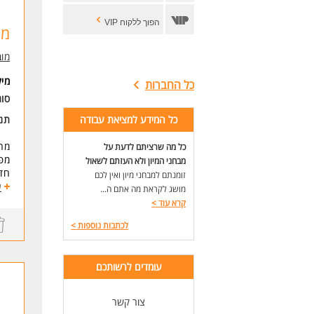
הפוך ללקוח VIP
מפ
מוב
מי
כל החברות
סוג
כל המידע למציאת עבודה
תנא
כל מה שרציתם לדעת על
מפע
מבחני המיון ולא העזתם לשאול
חדר
זומנתם למבחני מיון ואין לכם
לני
ע
מושג לקראת מה אתם ה...
קרא עוד
>
מוב
לכתבות נוספות
>
התפ
תחו
- ש
עומדים לרשותכם
אבט
- מ
צור קשר
- ט