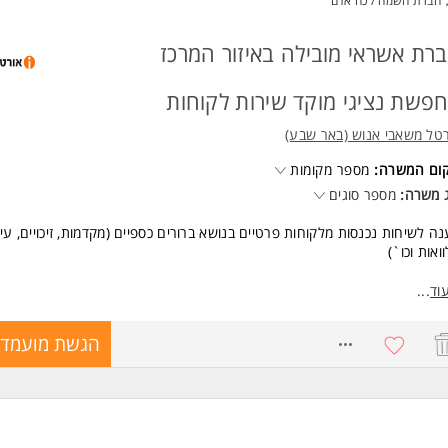
חברת השמה / כח אדם
רת אשראי מובילה באיזור המרכז
פשת נציגי מוקד שירות לקוחות
טל משאבי אנוש (באר שבע)
קום המשרה:
מספר מקומות
 משרה:
מספר סוגים
ה לשיחות נכנסות מלקוחות פרטיים בנושא ברורים כספיים (מקדמות, זיכויים, עיק
ואות וכו`)
שות:
וד
...
ן ויכולת לתת שירות איכותי וסבלני גם בתנאי עומס ולחץ.
8771387
הגשת מועמדו
וסן נפשי ומוטיבציה להמשיך ולהתמקצע.
כולת ביטוי טובה בשיחה ובכתב.
סיון קודם - יתרון המשרה מיועדת לנשים ולגברים כאחד.