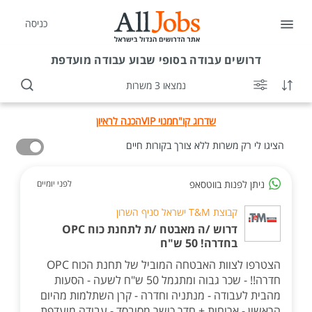
כניסה
דרושים
עבודה בסופי שבוע עבודה מועדפת
נמצאו 3 משרות
שדרוג קו"ח
מנוי VIP
הכנה לראיון
הציגו לי רק משרות ללא צורך בקורות חיים
ניתן לפנות בווטסאפ
לפני יומיים
קבוצת T&M ישראל סניף השרון
דרוש /ה מאבטח /ת לתחנת כוח OPC
בחדרה! 50 ש"ח
הצטרפו לצוות האבטחה המוביל של תחנת הכוח OPC
חדרה!! - שכר גבוה ומתגמל 50 ש"ח לשעה - הסעות
מהבית לעבודה - מנתניה וחדרה - קרן השתלמות מהיום
הראשון - ארוחות + חדר כושר מסובסד - עבודה מועדפת