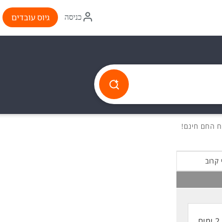
איקון
גיוס עובדים
כניסה
התחברות
 קרוב
2 ימים