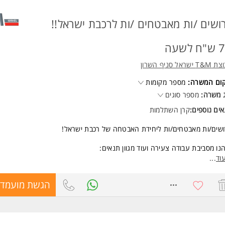
ושים /ות מאבטחים /ות לרכבת ישראל!!
 לשעה
 ישראל סניף השרון
קום המשרה:
מספר מקומות
 משרה:
מספר סוגים
ים נוספים:
קרן השתלמות
שים/ות מאבטחים/ות ליחידת האבטחה של רכבת ישראל!
נו מסביבת עבודה צעירה ועוד מגוון תנאים:
7 ש"ח לשעה
וד
...
רן השתלמות מהיום הראשון
יס 35 ש"ח יומי
8598205
הגשת מועמדו
נקי התמדה והצטיינות!
לי קורס מתקדם א' בתוקף מענק חתימה בסך 8,000 ש"ח
שות:
ות צבאי מלא+ תעודת לוחם/ת