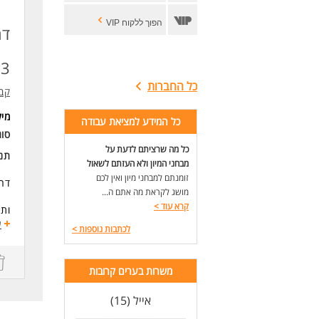
הפוך ללקוח VIP
דר
73 ש"ח
כל החברות
קבוצת T&M
מי
כל המידע למציאת עבודה
סוג
כל מה שרציתם לדעת על
תנא
מבחני המיון ולא העזתם לשאול
זומנתם למבחני מיון ואין לכם
דרו
מושג לקראת מה אתם ה...
קרא עוד
>
ותה
- שכר 3
ע
לכתבות נוספות
>
- ק
- תן ב
-מע
משרות בערים קרובות
לבע
אייל (15)
דרי
שיר