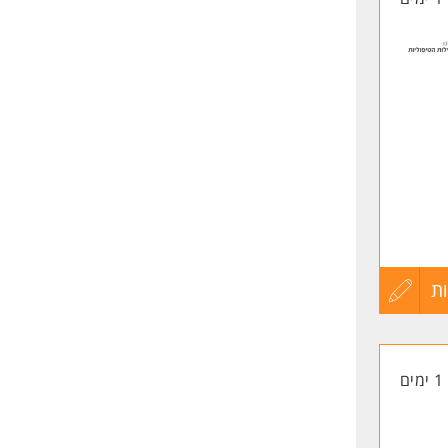
ת
עדכון
קורות
1 ימים
החיים
לפני