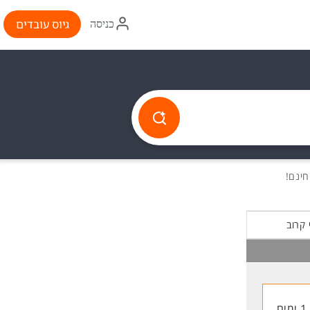
איקון
גיוס עובדים
כניסה
התחברות
 קרוב
1 ימים