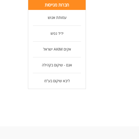
חברות מגייסות
משר
הדר
השת
עמותת אנוש
סבי
דרי
ידיד נפש
תוא
ניס
אקים AKIM ישראל
נכו
*בע
ומו
אגם - שיקום בקהילה
המש
ליבא שיקום בע"מ
לעו