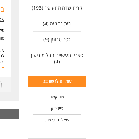
כול
קרית שדה התעופה (193)
בר
חלו
אגם
דרי
בית נחמיה (4)
תע
מי
ריש
סוג
כפר טרומן (9)
עבו
יחס
מעו
יכו
פארק תעשייה חבל מודיעין
למע
(4)
מקצ
* ה
הנ
ע
איך
לעו
*אח
עומדים לרשותכם
*הת
* נ
צור קשר
*דא
ניה
פייסבוק
איש
תיא
שאלות נפוצות
ליו
עבו
מה 