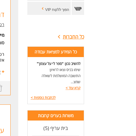
הפוך ללקוח VIP
דר
רטו
מי
כל החברות
סוג
כל המידע למציאת עבודה
רטו
אלו
להשיב נכון: "ספר לי על עצמך"
שימו בכיס וצאו לראיון:
אפש
ע
התשובה המושלמת לשאלה
תנא
שמצ...
קרא עוד
>
*מ
*אח
לכתבות נוספות
>
*תח
*ס
משרות בערים קרובות
במ
ביצ
בית עריף (5)
עו
זיה
ריש