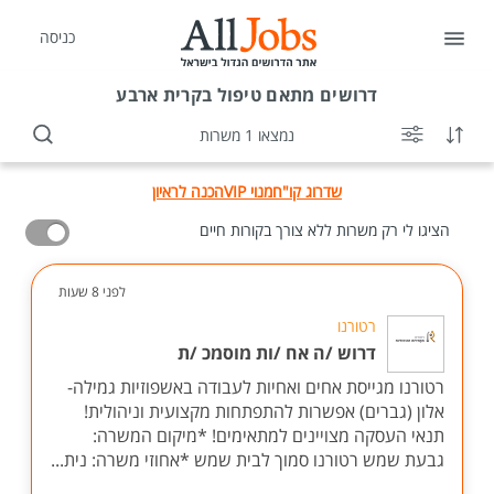
כניסה
דרושים
מתאם טיפול בקרית ארבע
נמצאו 1 משרות
שדרוג קו"ח
מנוי VIP
הכנה לראיון
הציגו לי רק משרות ללא צורך בקורות חיים
לפני 8 שעות
רטורנו
דרוש /ה אח /ות מוסמכ /ת
רטורנו מגייסת אחים ואחיות לעבודה באשפוזיות גמילה-
אלון (גברים) אפשרות להתפתחות מקצועית וניהולית!
תנאי העסקה מצויינים למתאימים! *מיקום המשרה:
גבעת שמש רטורנו סמוך לבית שמש *אחוזי משרה: נית...