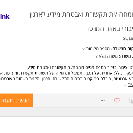
מחה /ית תקשורת ואבטחת מידע לארגון
בורי באזור המרכז
SQLi
קום המשרה:
מספר מקומות
ג משרה:
משרה מלאה
ון ציבורי באזור המרכז מגייס מומחה/ית תקשורת ואבטחת מידע
קיד כולל: אחריות על תכנון, תפעול ותחזוקה של תשתיות תקשורת ומערכות 
ע ארגוניות, הובלת פרויקטים בתחום התקשורת, תכנון והקמת רשתות מאובטחות
נת ציוד תקשורת, ניטור ואבחון תקלות, אכיפת מדיניות אבטחת מידע ומתן מענ
וד
...
ועי באתרי הארגון ברחבי הארץ ועוד.
8770882
הגשת מועמדו
שות:
Software-Defined Access) והובלת פרויקטים בתחום התקשורת
יסיון מעשי בתכנון, התקנה, תחזוקה וניהול רשתות תקשורת, כולל פרוטוקולים BGP,
OSPF, VLAN, ST, ועבודה עם Cisco DNA Center, Aruba Central