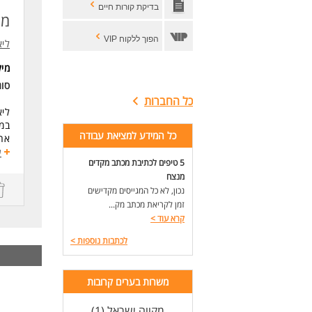
- נ
בדיקת קורות חיים
והיכרו
מפת
- הסמכת CCNP חובה,
הפוך ללקוח VIP
ויכ
ליאק
לעו
מי
סו
כל החברות
ליאקו
במ
כל המידע למציאת עבודה
אחר
ע
5 טיפים לכתיבת מכתב מקדים
את 
מנצח
דרי
נכון, לא כל המגייסים מקדישים
לפחות 4 שני
זמן לקריאת מכתב מק...
ניס
קרא עוד
>
ניסי
לכתבות נוספות
>
ניסי
ללי
ניסי
משרות בערים קרובות
ניסיון 
יתר
מקווה ישראל (1)