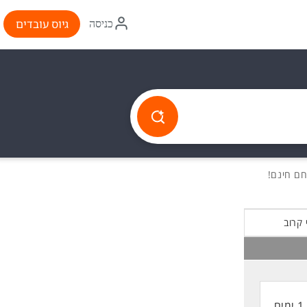
איקון
גיוס עובדים
כניסה
התחברות
 קרוב
1 ימים