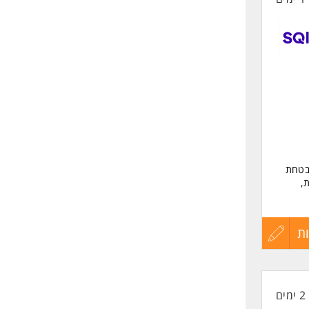
אבטחת
,
ה
ת
עדכון
קורות
2 ימים
החיים