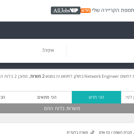
ת
מפת הקריירה שלי
AllJobs VIP
איפה?
ת
דרושים
Network Engineer בחולון, לחיפוש זה נמצאו
2 משרות
, מתוכן 2 בלוח החם חינם!
 לפי:
הכי חדש
הכי מתאים
הכי
משרות בלוח החם
חברת השמה / כח אדם
משרה בלעדית