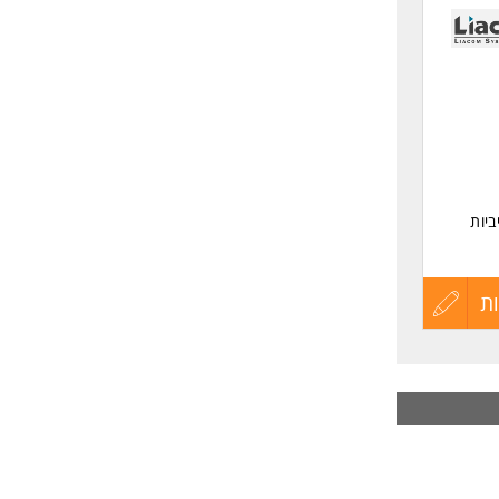
לפני
שליחה
יות
בטחת מידע ו- IT,במטרה לשפר
ת
עדכון
קורות
החיים
ות
לפני