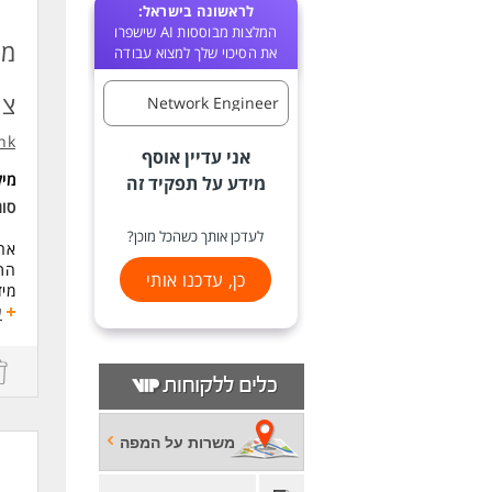
לראשונה בישראל:
המלצות מבוססות AI שישפרו
מו
את הסיכוי שלך למצוא עבודה
צי
Network Engineer
nk
אני עדיין אוסף
מי
מידע על תפקיד זה
סו
לעדכן אותך כשהכל מוכן?
ארג
התפ
כן, עדכנו אותי
מיד
התק
ע
מקצ
דרי
- 5 שנות ניסיון לפחות בתחום תקשורת הנתונים, כולל עבודה עם מתגי Cisco,
טכנולוגיות  (SDA
- נ
משרות על המפה
P, QoS
ו-Cisco ISE