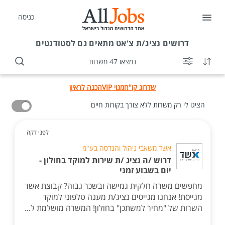
כניסה
דרושים
נציג/ת צ'אט מתאים גם לסטודנטים
נמצאו 47 משרות
שדרוג קו"ח
מנוי VIP
הכנה לראיון
הציגו לי רק משרות ללא צורך בקורות חיים
לפני דקה
אשד משאבי ניהול והנדסה בע"מ
דרוש /ה נציג /ת שירות למוקד בחולון -
יום בשבוע זמני
מחפשים משרה חלקית גמישה ובשכר גבוה? קבוצת אשד
מגייסת! אנחנו מגייסים נציג/ת מענה טלפוני למוקד
השרות של "מחיר למשתכן" בחולון! המשרה מושלמת ל...