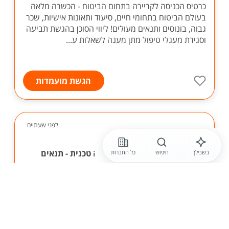
כרטיס הכניסה לקריירה בתחום הביטוח - הכשרה מלאה
בעולם הביטוח בתחומי חיים, סיעוד ותאונות אישיות, שכר
גבוה, בונוסים ותנאים מעולים! ליווי הסוכן בהגשת תביעה
וסגירת מעגלי טיפול מתן מענה לשאלות ע...
הגשת מועמדות
לפני שעתיים
yes טלויזיה בלווין
נציגי /ות למוקד תמיכה טכנית - תנאים
בשבילך
חיפוש
כל החברות
מעולים!
מתן מענה טכני איכותי לכלל לקוחות החברה תפעול
ופתרון תקלות מרחוק הדרכה וליווי הלקוח בשלט רחוק
לפתרון תקלות בכל אביזרי ושירותי החברה סגירת מעגל
טיפול מול הלקוחות מכירת מוצרים נלווים ללקוח ...