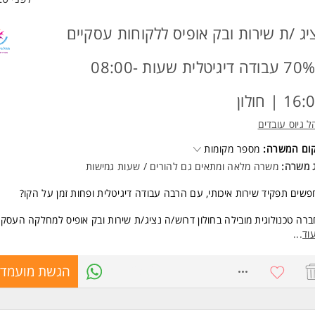
יג /ת שירות ובק אופיס ללקוחות עסקיים
- 70% עבודה דיגיטלית שעות 08:00-
1 | חולון
 גיוס עובדים
קום המשרה:
מספר מקומות
ג משרה:
משרה מלאה
ו
מתאים גם להורים / שעות גמישות
שים תפקיד שירות איכותי, עם הרבה עבודה דיגיטלית ופחות זמן על הקו?
רה טכנולוגית מובילה בחולון דרוש/ה נציג/ת שירות ובק אופיס למחלקה העסקי
וד
...
עושים בתפקיד?
8772366
הגשת מועמדו
ול בפניות ומעקב אחר בקשות לקוחות
דה במערכות ממוחשבות ומול ממשקים בחברה
 מכירות