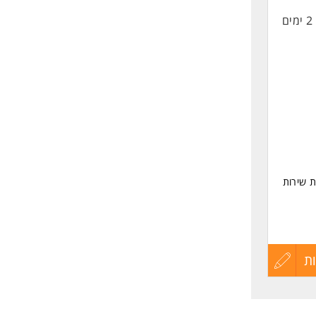
2 ימים
החיים
לפני
שליחה
ת שירות
ת
עדכון
קורות