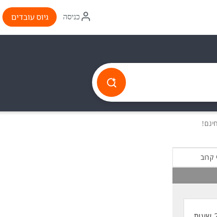
איקון
גיוס עובדים
כניסה
התחברות
 קרוב