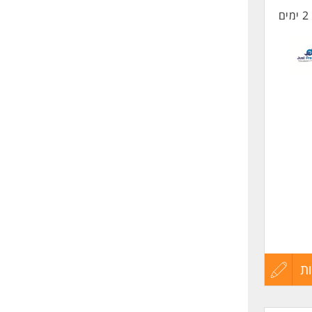
2 ימים
החיים
לפני
שליחה
ת
עדכון
קורות