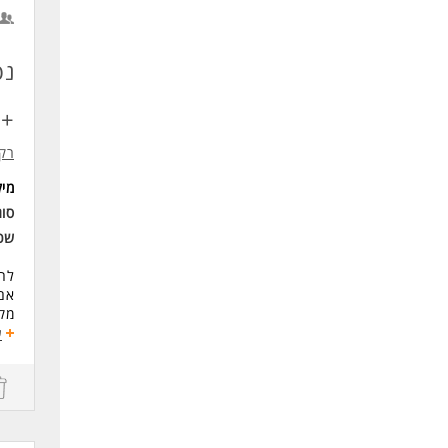
לעו
+ 
רק 
מי
סוג
שכ
לחב
אם 
מקו
שעו
ע
רלו
משר
חול
דרי