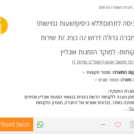
חברת השמה / כח אדם
שות:
יון קודם בשירות לקוחות או באדמיניסטרציה מול לקוחות - חובה
ותיות ויכולת ביטוי טובה
יסה לתחום!ללא ניסיון!שעות גמישות!
יטה בסביבה ממוחשבת
, אחריות ויכולת עבודה בריבוי משימות
ברה גדולה דרוש /ה נציג /ת שירות
ת ותנאים:
08:00-1
וחות- למוקד הזמנות אונליין
שבוע 09:00-17:00
י אחת לחודש וחצי בתשלום 125%
טל משאבי אנוש (ראשל"צ שירות 1)
שרות לשעות מותאמות להורים
קום המשרה:
מספר מקומות
וטו + נסיעות
 משרה:
מספר סוגים
ון
בת עבודה טכנולוגית ומשרדים ברמה גבוהה המשרה מיועדת לנשים ולגברים כא
סגרת התפקיד:
תן מענה ללקוחות הרשת בפניות בנושאי הזמנות אונליין וסניפים
ד משרות ומידע על תהל גיוס עובדים >
מיכה באתר, בכרטיס אשראי של החברה, מועדון הלקוחות
תנהלות מול ממשקים פנים וחוץ ארגוניים
וד
...
8771433
הגשת מועמדו
קף המשרה:
אה/חלקית