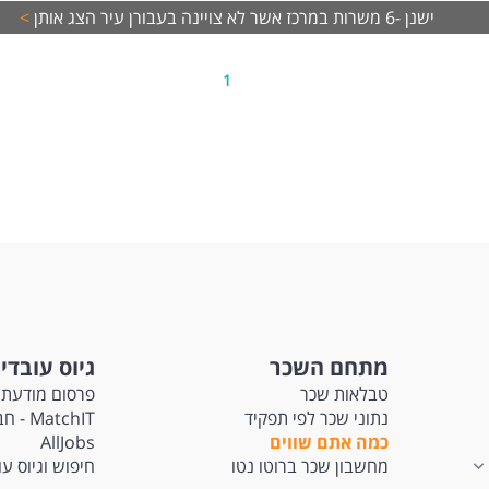
ישנן -6 משרות במרכז אשר לא צויינה בעבורן עיר
הצג אותן
>
תקבלו אצלנו?
 גבוה
רס הכשרה מקצועי
1
כה אישית וליווי צמוד
גיבוש, נופשים וHappy Hour
שות:
יון קודם בשירות לקוחות / אדמיניסטרציה / בק אופיס
עת שירות גבוהה
נות, אחריות ומחויבות לטווח ארוך
ן להתפתח וללמוד המשרה מיועדת לנשים ולגברים כאחד.
משרות ומידע על Manpower - שירות ומכירה >
מתחם השכר
גיוס עובדי
טבלאות שכר
פרסום מודעת 
נתוני שכר לפי תפקיד
tchIT
כמה אתם שווים
AllJobs
מחשבון שכר ברוטו נטו
חיפוש וגיוס ע