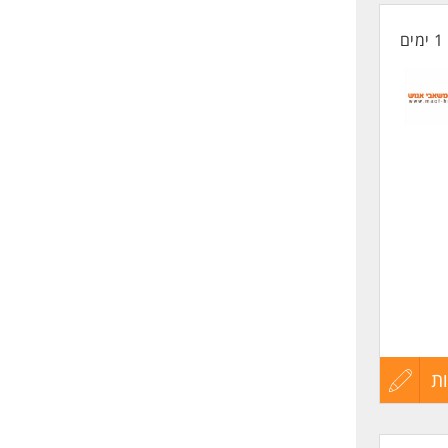
1 ימים
החיים
לפני
שליחה
ת
עדכון
קורות