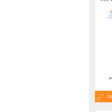
ת.
ת
עדכון
קורות