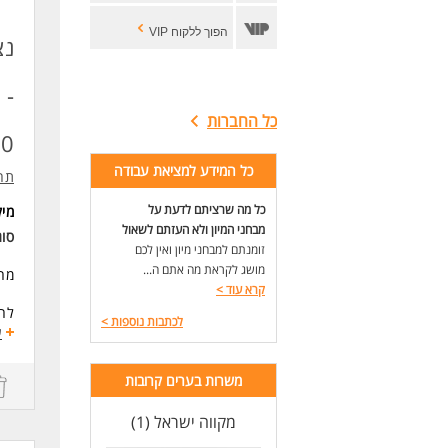
הפוך ללקוח VIP
נצ
כל החברות
6:00
כל המידע למציאת עבודה
תהל
כל מה שרציתם לדעת על
מי
מבחני המיון ולא העזתם לשאול
סו
זומנתם למבחני מיון ואין לכם
מושג לקראת מה אתם ה...
מחפ
קרא עוד
>
לחב
לכתבות נוספות
>
ע
מה 
כ70% טיפול בפניות בצאטים, התכתבויות ועבודת בק אופיס
משרות בערים קרובות
כ30% שירות טלפוני ללקוחות עסקיים
טיפ
מקווה ישראל (1)
עבו
ללא