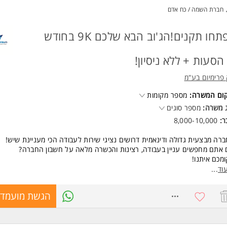
ד משרות ומידע על מעוף - לוד >
חברת השמה / כח אדם
נפתחו תקנים!הג'וב הבא שלכם 9K בחודש
הסעות + ללא ניסיון!
פרימיום בע"מ
קום המשרה:
מספר מקומות
 משרה:
מספר סוגים
ר:
8,000-10,000
רה מבצעית גדולה ודינאמית דרושים נציגי שירות לעבודה הכי מעניינת שיש!
אתם מחפשים עניין בעבודה, רצינות והכשרה מלאה על חשבון החברה?
מכם איתנו!
ת נוחות המתאימים לכולם!
וד
...
ונטי? שלחו קורות חיים ואחזור!
ות שוות
8754660
הגשת מועמדו
ון | אזור | ראשון לציון | בת ים | תל אביב | רמלה | לוד
שות: