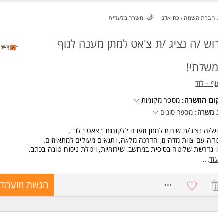
כולל התפקיד?
חברת השמה / כח אדם
משרה בלעדית
 מענה טלפוני ומידע לזוכים המאושרים בפרויקטים.
ות ועבודה מול קבלנים ויזמים בתוכנית.
וש /ה נציג /ת צ'אט למתן מענה לגוף
שות:
 מחפשים?
שלתי!
ות קבועה לימי שני בשעות המבוקשות.
עת שירות גבוהה, סבלנות וכושר ביטוי מעולה בעברית.
ף - לוד
משרה מיועדת לנשים ולגברים כאחד.
קום המשרה:
מספר מקומות
ד משרות ומידע על אשד משאבי ניהול והנדסה בע"מ >
 משרה:
מספר סוגים
ש/ה נציג/ת שירות למתן מענה ללקוחות בצאט בלבד.
דה עם צוות מדהים, הדרכה מלאה, ותנאים מעולים למתאימים.
 נדרשת שליטה בסיסית במחשב, שירותיות, ויכולת ניסוח טובה בכתב.
את/ה תקשורתי/ת, אנרגטי/ת ואוהב/ת לעזור - מקומך איתנו!
וד
...
 משרה מלאה / חלקית
8638403
הגשת מועמדו
שות:
יון בשירות-יתרון! המשרה מיועדת לנשים ולגברים כאחד.