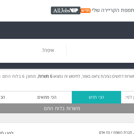
ת
מפת הקריירה שלי
AllJobs VIP
איפה?
משרות
דרושים
נציג/ת צ'אט באזור, לחיפוש זה נמצאו
6 משרות
, מתוכן 6 בלוח החם חינם!
 לפי:
הכי חדש
הכי מתאים
הכי
משרות בלוח החם
חברת השמה / כח אדם
לפני 20 שעות