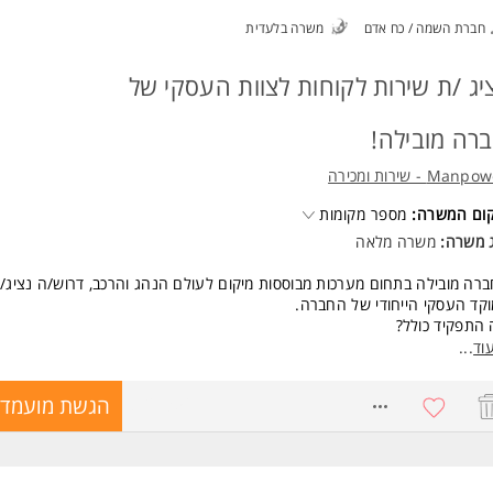
נות מידית - יתרון משמעותי
חברת השמה / כח אדם
משרה בלעדית
נות לעבודה במשמרות- יתרון משמעותי המשרה מיועדת לנשים ולגברים כאחד.
ד משרות ומידע על רק פרימיום בע"מ >
יג /ת שירות לקוחות לצוות העסקי של
רה מובילה!
Man - שירות ומכירה
קום המשרה:
מספר מקומות
ג משרה:
משרה מלאה
רה מובילה בתחום מערכות מבוססות מיקום לעולם הנהג והרכב, דרוש/ה נציג/
קד העסקי הייחודי של החברה.
התפקיד כולל?
 מענה לשיחות נכנסות ללקוחות עסקיים
וד
...
דה בסביבה שירותית ודינמית
ול בפניות ומתן פתרונות מקצועיים
8721356
הגשת מועמדו
קף המשרה
אה: 08:00-16:00/ 09:00-17:00
אחת לחודש וחצי 08:00-13:00 (תשלום של 125%)