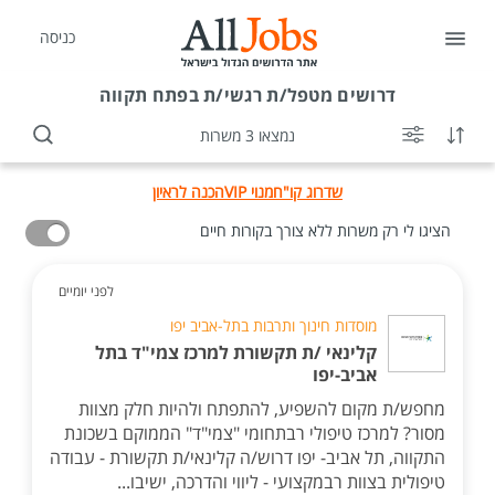
כניסה
דרושים
מטפל/ת רגשי/ת בפתח תקווה
נמצאו 3 משרות
שדרוג קו"ח
מנוי VIP
הכנה לראיון
הציגו לי רק משרות ללא צורך בקורות חיים
לפני יומיים
מוסדות חינוך ותרבות בתל-אביב יפו
קלינאי /ת תקשורת למרכז צמי"ד בתל
אביב-יפו
מחפש/ת מקום להשפיע, להתפתח ולהיות חלק מצוות
מסור? למרכז טיפולי רבתחומי "צמי"ד" הממוקם בשכונת
התקווה, תל אביב- יפו דרוש/ה קלינאי/ת תקשורת - עבודה
טיפולית בצוות רבמקצועי - ליווי והדרכה, ישיבו...