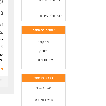
עו
קופת חולים מאוחדת
* נ
*מת
לעו
בב
קופת חולים לאומית
אם 
לטי
ממ
שלח
עומדים לרשותכם
העמ
* ה
מי
צור קשר
לעו
סוג
פייסבוק
המו
שאלות נפוצות
היל
בוא
ע
תיא
חברות מגייסות
אחר
ניה
עמותת אנוש
ליו
הדר
מכבי שירותי בריאות
נית