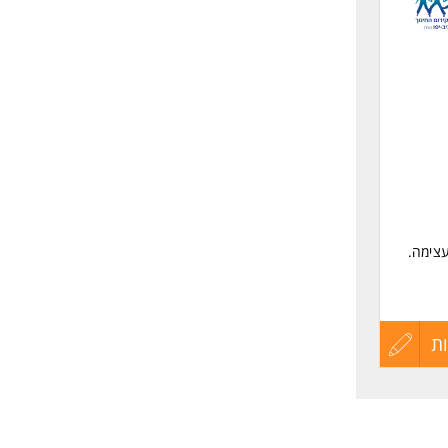
לפני
שליחה
עצימה.
ת
עדכון
קורות
החיים