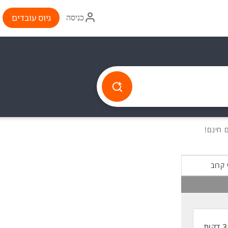
איקון
גיוס עובדים
כניסה
התחברות
 קרוב