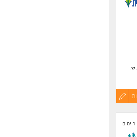
שליחה
 של
ת
עדכון
קורות
1 ימים
החיים