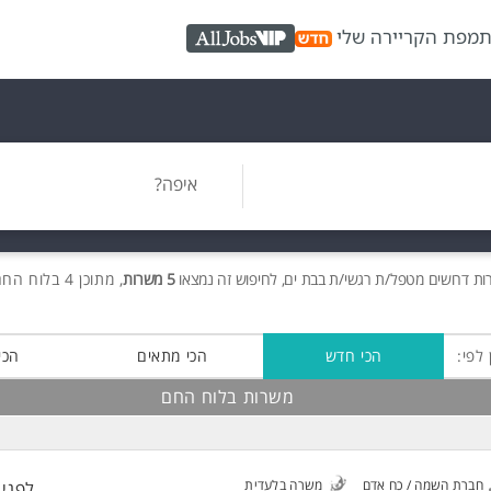
ת
מפת הקריירה שלי
AllJobs VIP
איפה?
ות
דרושים
מטפל/ת רגשי/ת בבת ים, לחיפוש זה נמצאו
5 משרות
, מתוכן 4 בלוח החם חינם!
 לפי:
הכי חדש
הכי מתאים
הכי
משרות בלוח החם
חברת השמה / כח אדם
משרה בלעדית
לפני 3 דקות