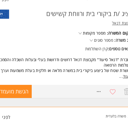
יג /ת ביקורי בית ורווחת קשישים
וצת דנאל
קום המשרה:
מספר מקומות
 משרה:
מספר סוגים
ים נוספים:
קרן השתלמות
רת "דנאל סיעוד" מקבוצת דנאל דרושים ודרושות בעלי ובעלות השכלה והסמכ
ולמות הרפואה
רת שטח של ביצוע ביקורי בית במשרה מלאה או חלקית בעלת משמעות וערך 
יף כפר סבא.
וד
...
קיד כולל:
8743297
הגשת מועמדו
יצוע ביקורי בית לצורך בקרה ומעקב בבתי המטופלים.
יוע במיצוי זכויות מול ביטוח לאומי.
תן מענה לקשישים, משפחותיהם וגורמים מקצועיים בקהילה.
יהול לו"ז באופן עצמאי בזמן שלך בקצב שלך!
משרה בלעדית
לפני 1 שעות
שרות והדרכות מקצועיות לכל אורך התפקיד על חשבון החברה