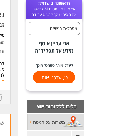
לראשונה בישראל:
המלצות מבוססות AI שישפרו
נצ
את הסיכוי שלך למצוא עבודה
קב
מטפל/ת רגשי/ת
מי
סוג
אני עדיין אוסף
מידע על תפקיד זה
תנא
לחב
לעדכן אותך כשהכל מוכן?
מע
למש
כן, עדכנו אותי
בסנ
ע
התפ
- ב
- ס
- מ
- נ
משרות על המפה
*הכ