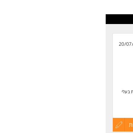
לפני
שליחה
20/07
 בעלי
ת
הגש
עדכון