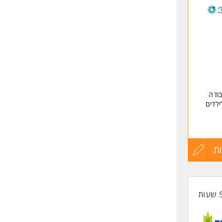
לפני
.
שליחה
קרן
ודה
ילדים
 הילד
ת
עדכון
קורות
החיים
לפני