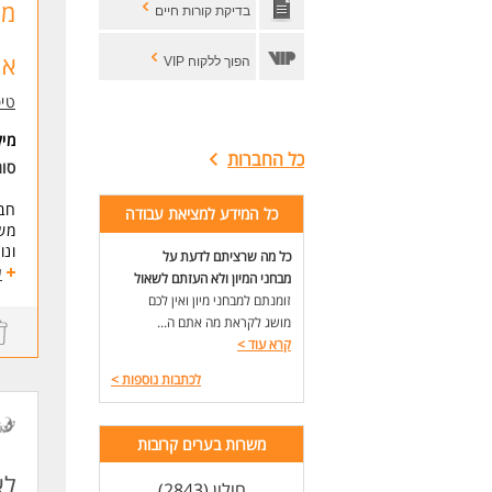
דרי
מר
בדיקת קורות חיים
- ת
- נ
אר
הפוך ללקוח VIP
- ז
טיפ
למה
הכש
מי
השת
כל החברות
סוג
הזד
אפ
חבר
ולג
כל המידע למציאת עבודה
משמ
ונ
לעו
כל מה שרציתם לדעת על
ע
מבחני המיון ולא העזתם לשאול
למה
זומנתם למבחני מיון ואין לכם
חבר
מושג לקראת מה אתם ה...
ועו
קרא עוד
>
מה 
לכתבות נוספות
>
* א
* ב
משרות בערים קרובות
* ע
לא
* ש
חולון (2843)