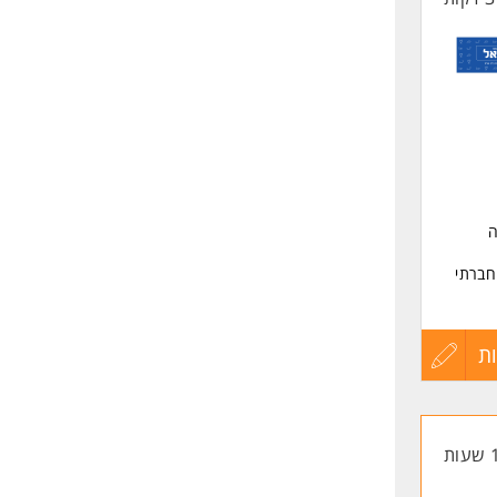
ה
חברתי
ת
עדכון
קורות
החיים