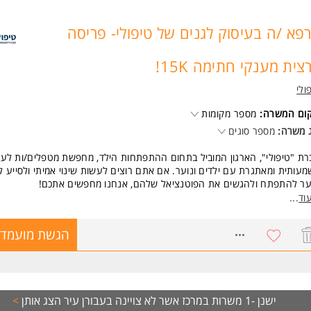
פא /ה בעיסוק לגנים של טיפולי- פריסה
צית מענקי חתימה 15K!
ולי
קום המשרה:
מספר מקומות
 משרה:
מספר סוגים
ת "טיפולי", הארגון המוביל בתחום ההתפתחות הילד, מחפשת מטפלים/ות לעב
עותית ומאתגרת עם ילדים ונוער. אם אתם רוצים לעשות שינוי אמיתי ולסייע ל
וער להתפתח ולהגשים את הפוטנציאל שלהם, אנחנו מחפשים אתכם!
וד
...
 לבחור בטיפולי?
ה חדשנית עם מערך טיפול מקיף: גנים, טיפולי בית, אונליין, יחידות להתפתחות
8653140
הגשת מועמדו
ד
כולל התפקיד:
בחון וטיפול בקשיי תפקוד, ויסות, מוטוריקה ועדינות
ישנן -1 משרות במרכז אשר לא צויינה בעבורן עיר
הצג אותן
>
ניית תכניות טיפול מותאמות לצרכי המטופל