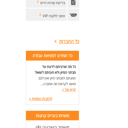
* ע
בדיקת קורות חיים
* ש
* ת
הפוך ללקוח VIP
תנא
*23 ימי חופשה יותר מהקבוע בחוק
* מ
כל החברות
* ש
* "
כל המידע למציאת עבודה
* א
* 
כל מה שרציתם לדעת על
*חי
*מ
מבחני המיון ולא העזתם לשאול
* קהי
זומנתם למבחני מיון ואין לכם
מושג לקראת מה אתם ה...
קרא עוד
>
פרי
לכתבות נוספות
>
לפר
טיפ
דרי
משרות בערים קרובות
מה
* ת
משמר השבעה (8)