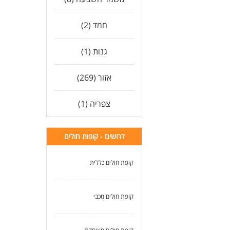
* ר
* ר
חמד (2)
* נ
*מת
גנות (1)
אם 
לטי
שלח
אזור (269)
* ה
צפריה (1)
לעו
דרושים - קופות חולים
קופת חולים כללית
קופת חולים מכבי