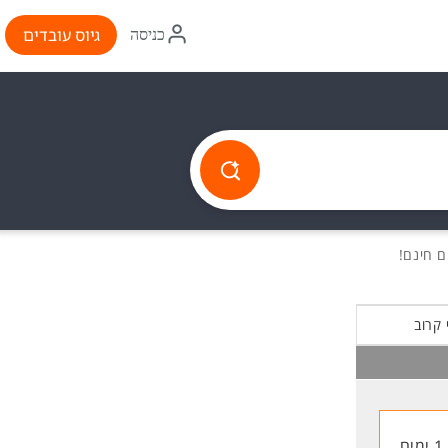
איקון
גיוס עובדים
כניסה
התחברות
 קרוב
1 ימים