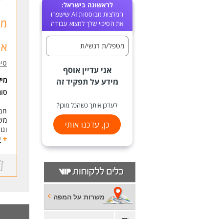
לראשונה בישראל:
המלצות מבוססות AI שישפרו
מר
את הסיכוי שלך למצוא עבודה
אר
מטפל/ת רגשי/ת
טיפ
אני עדיין אוסף
מי
מידע על תפקיד זה
סוג
לעדכן אותך כשהכל מוכן?
חבר
משמ
כן, עדכנו אותי
ונ
ע
למה
חבר
ועו
מה 
משרות על המפה
* א
* ב