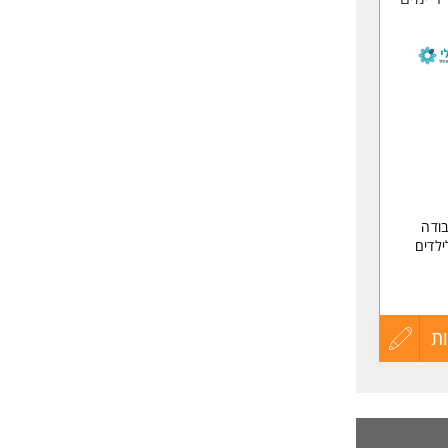
ודה
ילדים
 הילד
ת
עדכון
קורות
החיים