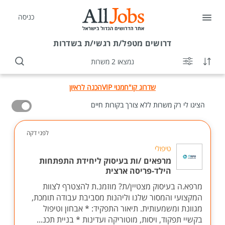
כניסה
דרושים
מטפל/ת רגשי/ת בשדרות
נמצאו 2 משרות
שדרוג קו"ח
מנוי VIP
הכנה לראיון
הציגו לי רק משרות ללא צורך בקורות חיים
לפני דקה
טיפולי
מרפאים /ות בעיסוק ליחידת התפתחות
הילד-פריסה ארצית
מרפא.ה בעיסוק מצטיין/ת? מוזמנ.ת להצטרף לצוות
המקצועי והמסור שלנו וליהנות מסביבת עבודה תומכת,
מגוונת ומשמעותית. תיאור התפקיד: * אבחון וטיפול
בקשיי תפקוד, ויסות, מוטוריקה ועדינות * בניית תכנ...