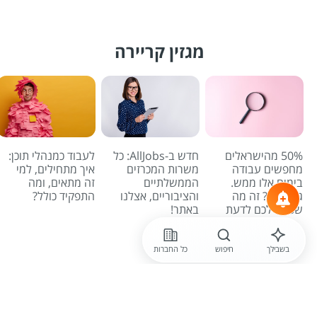
מגזין קריירה
50% מהישראלים
חדש ב-AllJobs: כל
לעבוד כמנהלי תוכן:
מחפשים עבודה
משרות המכרזים
איך מתחילים, למי
בימים אלו ממש.
הממשלתיים
זה מתאים, ומה
גם אתם? זה מה
והציבוריים, אצלנו
התפקיד כולל?
שכדאי לכם לדעת
באתר!
לכל הכתבות
בשבילך
חיפוש
כל החברות