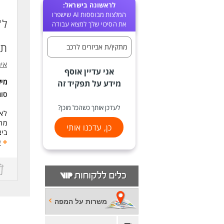
לראשונה בישראל:
המלצות מבוססות AI שישפרו
ל'
את הסיכוי שלך למצוא עבודה
תח
מתקין/ת אביזרים לרכב
אי
אני עדיין אוסף
מי
מידע על תפקיד זה
סוג
לעדכן אותך כשהכל מוכן?
לאג
מת
כן, עדכנו אותי
ביצ
ביק
ע
זמי
דרי
ריש
ניס
יתר
משרות על המפה
תעו