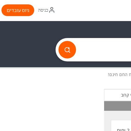
איקון
גיוס עובדים
כניסה
התחברות
 קרוב
2 ימים