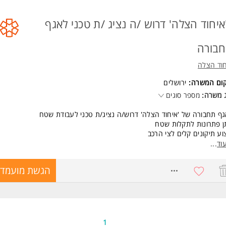
איחוד הצלה' דרוש /ה נציג /ת טכני לאגף
בורה
חוד הצלה
קום המשרה:
ירושלים
 משרה:
מספר סוגים
ף תחבורה של 'איחוד הצלה' דרוש/ה נציג/ת טכני לעבודת שטח
ן פתרונות לתקלות שטח
וע תיקונים קלים לצי הרכב
ורת איכות על עבודת המוסכים
וד
...
נות למתן מענה טכני בכל שעות הפעילות
8669597
הגשת מועמדו
שות:
יון לרכב פרטי - חובה
יון קודם בעבודה טכנית עם רכבים
ון לנהגי אמבולנס ולבעלי רישיון
דות וניסיון בתחום התחזוקה הטכנית - יתרון המשרה מיועדת לנשים ולגברים כ
1