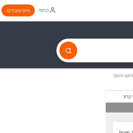
איקון
גיוס עובדים
כניסה
התחברות
 קרוב