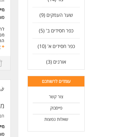
שליטה 
מי
יכו
שער העמקים (9)
לנש
סו
לעו
לח
כפר חסידים ב' (5)
מנה
התנ
כפר חסידים א' (10)
הפק
ע
דרי
אורנים (3)
תעוד
ניס
כא
עומדים לרשותכם
לעו
צור קשר
מנ
פייסבוק
חב
שאלות נפוצות
מי
סוג