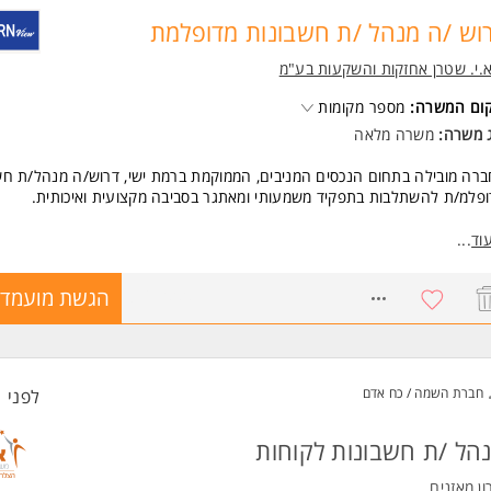
וש /ה מנהל /ת חשבונות מדופלמת
.י. שטרן אחזקות והשקעות בע"מ
קום המשרה:
מספר מקומות
ג משרה:
משרה מלאה
רה מובילה בתחום הנכסים המניבים, הממוקמת ברמת ישי, דרוש/ה מנהל/ת חש
פלמ/ת להשתלבות בתפקיד משמעותי ומאתגר בסביבה מקצועית ואיכותית.
מי אחריות:
וד
...
ול שוטף של פעילות כספית במספר חברות בבעלות הקבוצה.
דה מול בנקים, ביצוע התאמות בנקים וניהול חשבונות החברה.
8761000
הגשת מועמדו
דה שוטפת מול משרד רואי החשבון והעברת חומר חודשי.
ת דוחות חודשיים הכוללים ניתוח הוצאות ותחזית תשלומים.
ב אחר גבייה, תשלומים והתחייבויות.
ול שוטף בחיובי שוכרים ובחשבונות לקוחות.
חברת השמה / כח אדם
לפני 1 שעות
שות:
ת הנהלת חשבונות סוג 3 לפחות - חובה.
ל לפחות 5 שנים בתחום הנהלת החשבונות - חובה.
הל /ת חשבונות לקוחות
יון מחברת נדל"ן ו/או נכסים מניבים - יתרון משמעותי.
חשבון (CPA) - יתרון.
ון מאזנים