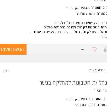
גבוהה ב-Excel ובמערכות פיננסיות.
קום המשרה:
מספר מקומות
לת עבודה עצמאית, סדר וארגון, אחריות אישית ויחסי אנוש מצוינים. המשרה מיו
ים ולגברים כאחד.
ג משרה:
משרה מלאה
ד משרות ומידע על א.א.י. שטרן אחזקות והשקעות בע"מ >
ברה תעשייתית דרוש/ה מנה"ח לקוחות
לת חשבונות לקוחות ותמיכה במחלקת ספקים
הלות עם לקוחות גדולים בעיקר מהתעשייה הביטחונית
ת חיובים ללקוחות
וד
...
שות:
8759024
הגשת מועמדו
ת הנה"ח סוג 1-2- חובה
יון בחברה תעשייתית- יתרון משמעותי
ניסיון בעבודה במערכת ERP, פריוריטי - יתרון משמעותי. המשרה מיועדת לנשים 
חד.
משרה בלעדית
לפני 1 שעות
ד משרות ומידע על אירון מאזנים >
הל /ת חשבונות למחלקה בנשר
רה חסויה
קום המשרה:
מספר מקומות
 משרה:
מספר סוגים