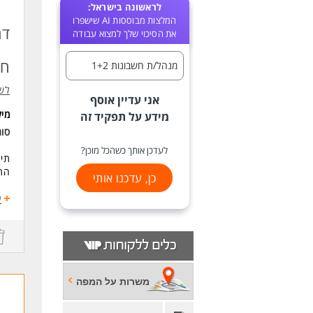
לראשונה בישראל:
המלצות מבוססות AI שישפרו
דר
את הסיכוי שלך למצוא עבודה
חק
מנהל/ת חשבונות 1+2
לש
אני עדיין אוסף
מי
מידע על תפקיד זה
סו
לעדכן אותך כשהכל מוכן?
תיא
התפ
כן, עדכנו אותי
דרי
ע
- מנ
- י
- ניסיון 
- י
- ה
משרות על המפה
לעו