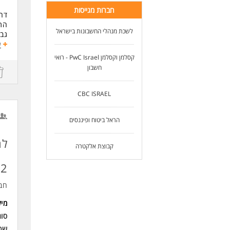
חברות מגייסות
דר
התפ
לשכת מנהלי החשבונות בישראל
גבי
הי
ע
ימים
קסלמן וקסלמן PwC Israel - רואי
יום ד 
חשבון
יום ה 0
דרי
CBC ISRAEL
ניס
הנהל
שליטה ביי
הראל ביטוח ופיננסים
לח
קבוצת אלקטרה
01-02 ל
חב
מי
סו
שכ