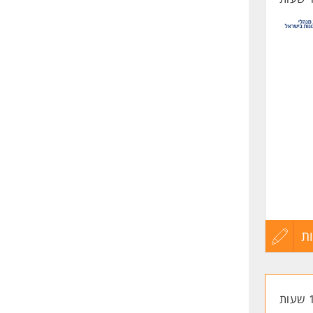
ת
עדכון
קורות
החיים