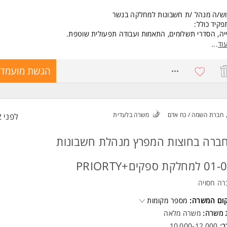
וש/ה מנהל /ת חשבונות למחלקה בנשר
קיד כולל:
יה, הסדרי תשלומים, התאמות ועבודה תפעולית שוטפת.
קף המשרה: מלאה
וד
...
 א + ב + ג - 7:30-16:00
יום מפוצל - 7:30-13:00 ו-16:00-19:00
8737174
הגשת מועמדו
7:30-15:3
שות:
יון בגבייה-חובה
ת חשבונות 2+3 - חובה
חברת השמה / כח אדם
משרה בלעדית
לפני 2 שעות
שומי OFFICE המשרה מיועדת לנשים ולגברים כאחד.
ברה בחוצות המפרץ מנהלת חשבונות
מחלקת ספקים+PRIORTY
רה חסויה
קום המשרה:
מספר מקומות
ג משרה:
משרה מלאה
ר:
10,000-12,000