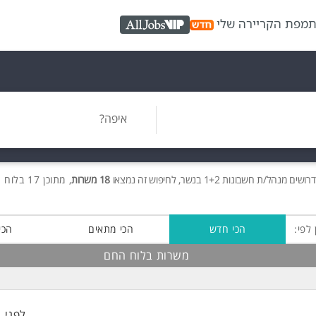
ת
מפת הקריירה שלי
AllJobs VIP
איפה?
דרושים
מנהל/ת חשבונות 1+2 בנשר, לחיפוש זה נמצאו
18 משרות
, מתוכן 17 בלוח החם חינם!
 לפי:
הכי חדש
הכי מתאים
הכי
משרות בלוח החם
לפני 1 שעות