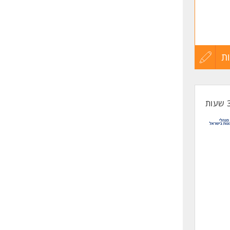
ת
עדכון
קורות
החיים
לפני
שליחה