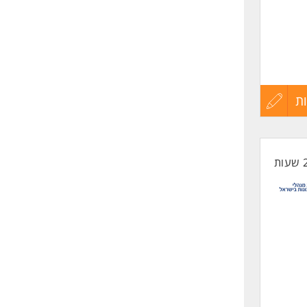
ת
עדכון
קורות
החיים
לפני
שליחה