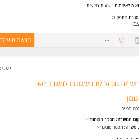
ה מלאה בתוכנת Priority -חובה
ים לאימהות - שעות גמישות!
ה רכב להגעה -עבודה בקרית אתא(מתחם דשנים) המשרה מיועדת לנשים ולגב
סגרת התפקיד:
חד.
"ח כפולה עד מאזן
וד
...
שות:
8758262
הגשת מועמדו
ון בהגשת עד מאזן ממשרד רו"ח- חובה
יטה בתוכנת חשבשבת - חובה
לת עבודה עצמאית, אחריות וראש גדול המשרה מיועדת לנשים ולגברים כאחד.
ד משרות ומידע על לשכת מנהלי החשבונות בישראל >
לפני 2 שעות
וש /ה מנהל /ת חשבונות למשרד רואי
בון
רה חסויה
קום המשרה:
מספר מקומות
 משרה:
מספר סוגים
אור המשרה: