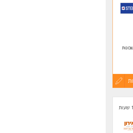
לפני
שליחה
בונות
ת
עדכון
קורות
החיים
לפני