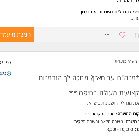
ש/ה מנהל/ת חשבונות עם ניסיון
ודה עם עצמאיים וחברות,
וד
...
פול והכנה עד המאזן
8748704
הגשת מועמדו
יקף המשרה: חצי משרה
פשרות לעבודה מהבית
שות:
משרה בלעדית
לפני 3 שעות
משרה מיועדת לנשים ולגברים כאחד.
מנה"ח עד מאזן? מחכה לך הזדמנות
צועית מעולה בחיפה!**
כת מנהלי החשבונות בישראל
קום המשרה:
מספר מקומות
ג משרה:
משרה מלאה
ו
משרה חלקית
ר:
8,000-10,000