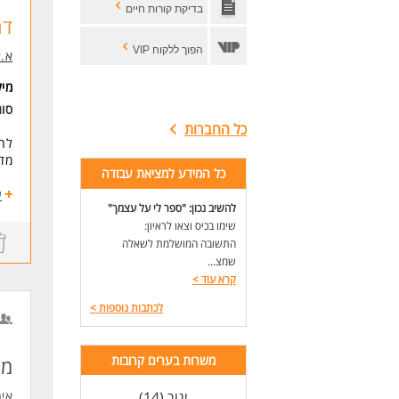
בדיקת קורות חיים
דר
הפוך ללקוח VIP
א.א
מי
סו
כל החברות
לחב
מדו
כל המידע למציאת עבודה
תחו
ע
להשיב נכון: "ספר לי על עצמך"
ניה
שימו בכיס וצאו לראיון:
עבו
התשובה המושלמת לשאלה
עבו
הכנ
שמצ...
מעק
קרא עוד
>
טיפ
לכתבות נוספות
>
דרי
תעוד
ניסיון ש
משרות בערים קרובות
מנ
ניס
רואה 
יגור (14)
איר