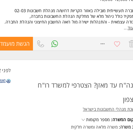
רה תעשייתית מובילה באזור הקריות דרוש/ה מנהלת חשבונות 02-03
קיד כולל ניהול מלא של מחלקת הנהלת החשבונות בחברה,
דה עצמאית - והתנהלות ישירה מול רואה החשבון החיצוני והנהלת החברה.
וד
...
 עבודה -ללא שישי
08.00-16.
8773086
הגשת מועמדו
לת חשבונות -ן ספקים, לקוחות, בנקים, חשבוניות הצעות מחיר
ת חשבוניות, קליטת חשבוניות ספקים ודיווחים למוסדות.
דה מול כרטסות ובקרה שוטפת על תזרים המזומנים.
לפני 2 שעות
סביבת Priority ובמערכות Office.
שות:
ה"ח עד מאזן? הצטרפי למשרד רו"ח
שות התפקיד:
פון
דת הנהלת חשבונות סוג 2-3 חובה
כת מנהלי החשבונות בישראל
יון מוכח בתפקיד -תחום ספקים
קום המשרה:
מספר מקומות
יון בחברה תעשייתית יתרון
ג משרה:
משרה מלאה
ו
משרה חלקית