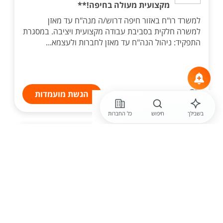
מקצועית מעולה בחיפה!**
למשרד רו"ח באזור חיפה דרוש/ה מנה"ח עד מאזן
למשרה חלקית בסביבת עבודה מקצועית ויציבה. במסגרת
התפקיד: ניהול הנה"ח עד מאזן לחברות ולעצמא...
הגשת מועמדות
בשבילך
חיפוש
כל החברות
לפני יומיים
חברה חסויה
מנהל.ת חשבונות בכיר.ה לארגון מוביל בצפון
הזדמנות מדהימה להצטרף ולהתברג בארגון מוביל לטווח
הארוך! מיקום - אפשרות לעבודה ממספר מקומות לפי
קרבה (משגב, נשר,חיפה,קריות,מגדל העמק, טבריה) מה
כולל התפקיד? - הכנת חומרים עד למאזן - טיפול בדו...